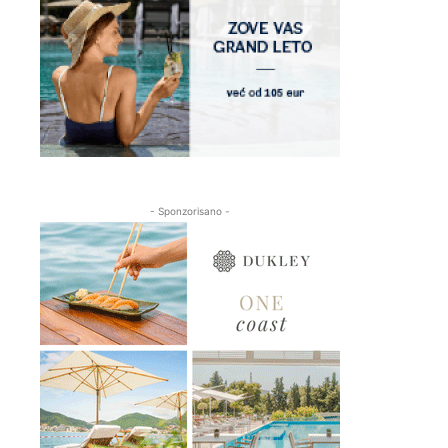
- Sponzorisano -