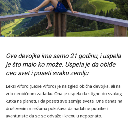
Ova devojka ima samo 21 godinu, i uspela
je što malo ko može. Uspela je da obiđe
ceo svet i poseti svaku zemlju
Leksi Alford (Lexie Alford) je naizgled obična devojka, ali na
vrlo neobičnom zadatku. Ona je uspela da stigne do svakog
kutka na planeti, i da poseti sve zemlje sveta. Ona danas na
društvenim mrežama pokušava da nadahne putnike i
avanturiste da se se odvaže i krenu u nepoznato.