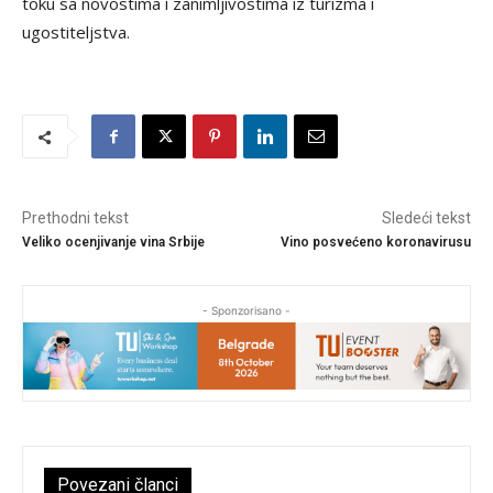
toku sa novostima i zanimljivostima iz turizma i
ugostiteljstva.
Prethodni tekst
Sledeći tekst
Veliko ocenjivanje vina Srbije
Vino posvećeno koronavirusu
- Sponzorisano -
Povezani članci