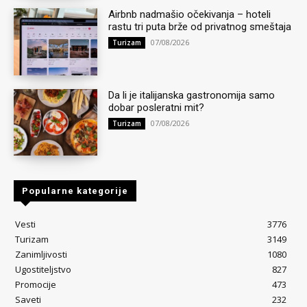
Airbnb nadmašio očekivanja – hoteli
rastu tri puta brže od privatnog smeštaja
07/08/2026
Turizam
Da li je italijanska gastronomija samo
dobar posleratni mit?
07/08/2026
Turizam
Popularne kategorije
Vesti
3776
Turizam
3149
Zanimljivosti
1080
Ugostiteljstvo
827
Promocije
473
Saveti
232