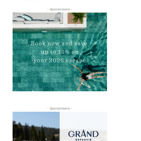
- Sponzorisano -
- Sponzorisano -