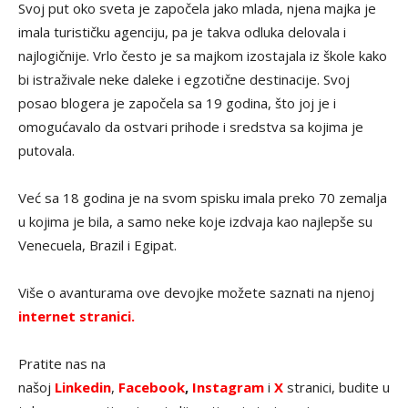
Svoj put oko sveta je započela jako mlada, njena majka je
imala turističku agenciju, pa je takva odluka delovala i
najlogičnije. Vrlo često je sa majkom izostajala iz škole kako
bi istraživale neke daleke i egzotične destinacije. Svoj
posao blogera je započela sa 19 godina, što joj je i
omogućavalo da ostvari prihode i sredstva sa kojima je
putovala.
Već sa 18 godina je na svom spisku imala preko 70 zemalja
u kojima je bila, a samo neke koje izdvaja kao najlepše su
Venecuela, Brazil i Egipat.
Više o avanturama ove devojke možete saznati na njenoj
internet stranici.
Pratite nas na
našoj
Linkedin
,
Facebook
,
Instagram
i
X
stranici, budite u