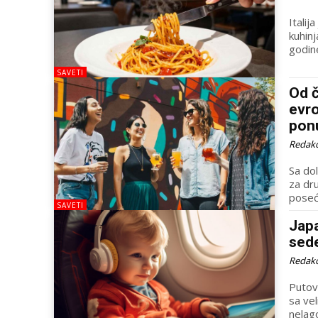
Italij
kuhinj
godine
SAVETI
Od č
evro
pon
Redakc
Sa do
za dr
poseć
SAVETI
Japa
sed
Redakc
Putov
sa vel
nelag