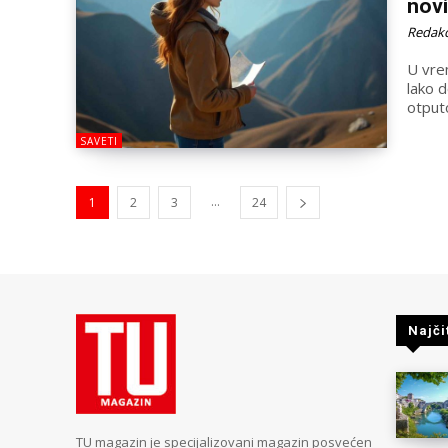
novi
Redakc
U vre
lako 
otputo
SAVETI
...
1
2
3
24
Najči
TU magazin je specijalizovani magazin posvećen