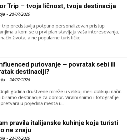
or Trip – tvoja ličnost, tvoja destinacija
ija
-
28/07/2026
r trip predstavlja potpuno personalizovan pristup
anjima u kom se u prvi plan stavljaju vaša interesovanja,
i način života, a ne popularne turističke...
nfluenced putovanje – povratak sebi ili
atak destinaciji?
ija
-
24/07/2026
dnjih godina društvene mreže u velikoj meri oblikuju način
i biramo destinacije za odmor. Viralni snimci i fotografije
 pretvaraju pojedina mesta u...
m pravila italijanske kuhinje koja turisti
o ne znaju
ija
-
23/07/2026