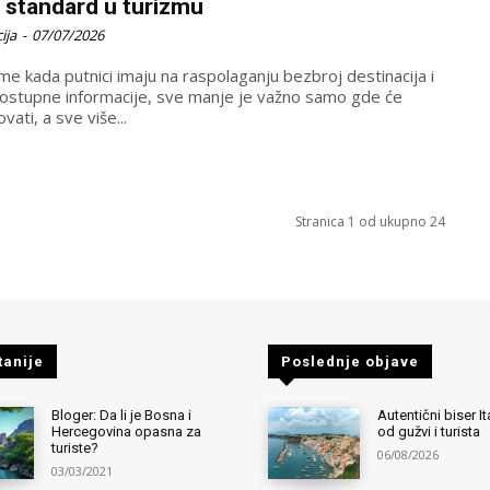
 standard u turizmu
ija
-
07/07/2026
me kada putnici imaju na raspolaganju bezbroj destinacija i
dostupne informacije, sve manje je važno samo gde će
vati, a sve više...
Stranica 1 od ukupno 24
tanije
Poslednje objave
Bloger: Da li je Bosna i
Autentični biser It
Hercegovina opasna za
od gužvi i turista
turiste?
06/08/2026
03/03/2021