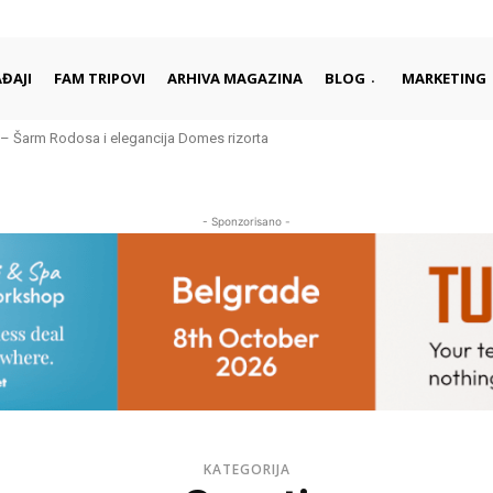
ĐAJI
FAM TRIPOVI
ARHIVA MAGAZINA
BLOG
MARKETING
– Šarm Rodosa i elegancija Domes rizorta
je daleko od gužvi i turista
- Sponzorisano -
KATEGORIJA