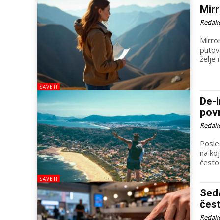
Mirr
Redakc
Mirro
putov
želje 
SAVETI
De-i
povr
Redakc
Posle
na koj
često
SAVETI
Seda
čest
Redakc