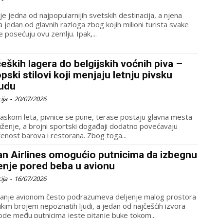
a je jedna od najpopularnijih svetskih destinacija, a njena
a jedan od glavnih razloga zbog kojih milioni turista svake
 posećuju ovu zemlju. Ipak,...
eških lagera do belgijskih voćnih piva –
pski stilovi koji menjaju letnju pivsku
udu
ija
-
20/07/2026
laskom leta, pivnice se pune, terase postaju glavna mesta
uženje, a brojni sportski događaji dodatno povećavaju
enost barova i restorana. Zbog toga...
n Airlines omogućio putnicima da izbegnu
enje pored beba u avionu
ija
-
16/07/2026
anje avionom često podrazumeva deljenje malog prostora
ikim brojem nepoznatih ljudi, a jedan od najčešćih izvora
ode među putnicima jeste pitanje buke tokom...