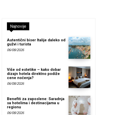
Najnovije
Autentični biser Italije daleko od
gužvi i turista
06/08/2026
Više od estetike – kako dobar
dizajn hotela direktno podiže
cene noćenja?
06/08/2026
Benefiti za zaposlene: Saradnja
sa hotelima i destinacijama u
regionu
06/08/2026