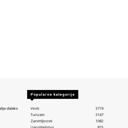
Popularne kategorije
Vesti
3774
alije daleko
Turizam
3147
Zanimljivosti
1082
Ugostiteljstvo
825