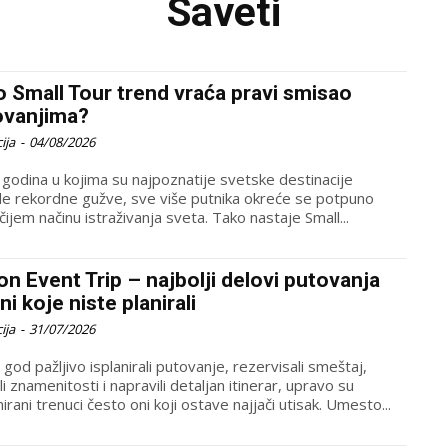
Saveti
 Small Tour trend vraća pravi smisao
ovanjima?
ija
-
04/08/2026
 godina u kojima su najpoznatije svetske destinacije
ile rekordne gužve, sve više putnika okreće se potpuno
ijem načinu istraživanja sveta. Tako nastaje Small...
n Event Trip – najbolji delovi putovanja
ni koje niste planirali
ija
-
31/07/2026
 god pažljivo isplanirali putovanje, rezervisali smeštaj,
ili znamenitosti i napravili detaljan itinerar, upravo su
irani trenuci često oni koji ostave najjači utisak. Umesto...