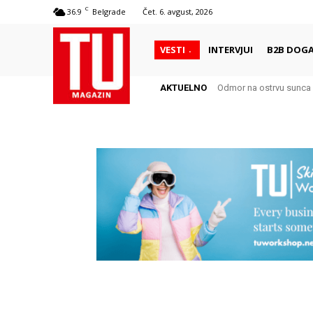
C
36.9
Belgrade
Čet. 6. avgust, 2026
VESTI
INTERVJUI
B2B DOGA
AKTUELNO
Odmor na ostrvu sunca 
Autentični biser Itali