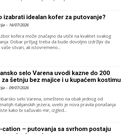
 izabrati idealan kofer za putovanje?
ija
-
16/07/2026
 izbor kofera može značajno da utiče na kvalitet svakog
anja. Dobar prtljag treba da bude dovoljno izdržljiv da
i vaše stvari, ali istovremeno...
ijansko selo Varena uvodi kazne do 200
 za šetnju bez majice i u kupaćem kostimu
ija
-
09/07/2026
ribarsko selo Varena, smešteno na obali jednog od
natijih italijanskih jezera, uvelo je nova pravila ponašanja
iste kako bi sačuvalo mir, izgled...
-cation – putovanja sa svrhom postaju