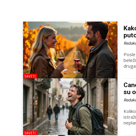
Kako
put
Redakc
Posle
belež
drugač
SAVETI
Cano
su o
Redakc
Koliko
istraž
neplan
SAVETI