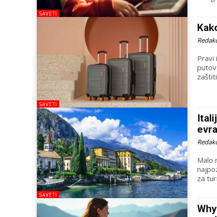
SAVETI
Kako
Redakc
Pravi
putov
zaštit
SAVETI
Ital
evra
Redakc
Malo 
najpoz
za tur
SAVETI
Why