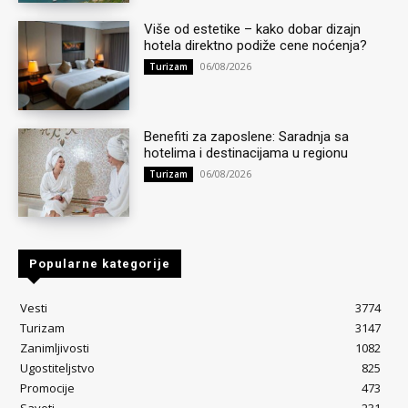
Više od estetike – kako dobar dizajn
hotela direktno podiže cene noćenja?
06/08/2026
Turizam
Benefiti za zaposlene: Saradnja sa
hotelima i destinacijama u regionu
06/08/2026
Turizam
Popularne kategorije
Vesti
3774
Turizam
3147
Zanimljivosti
1082
Ugostiteljstvo
825
Promocije
473