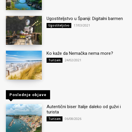
Ugostiteljstvo u Španiji: Digitalni barmen
17/03/2021
Ugostiteljstvo
Ko kaže da Nemačka nema more?
24/02/2021
Turizam
Poslednje objave
Autentični biser Italije daleko od gužvi i
turista
06/08/2026
Turizam