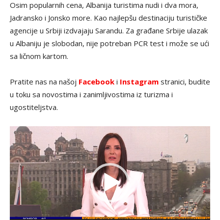
Osim popularnih cena, Albanija turistima nudi i dva mora,
Jadransko i Jonsko more. Kao najlepšu destinaciju turističke
agencije u Srbiji izdvajaju Sarandu. Za građane Srbije ulazak
u Albaniju je slobodan, nije potreban PCR test i može se ući
sa ličnom kartom.
Pratite nas na našoj
Facebook
i
Instagram
stranici, budite
u toku sa novostima i zanimljivostima iz turizma i
ugostiteljstva.
P
r
e
g
l
e
d