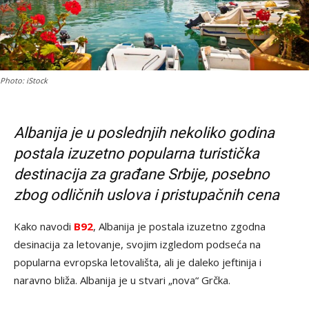
Photo: iStock
Albanija je u poslednjih nekoliko godina
postala izuzetno popularna turistička
destinacija za građane Srbije, posebno
zbog odličnih uslova i pristupačnih cena
Kako navodi
B92
, Albanija je postala izuzetno zgodna
desinacija za letovanje, svojim izgledom podseća na
popularna evropska letovališta, ali je daleko jeftinija i
naravno bliža. Albanija je u stvari „nova“ Grčka.