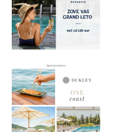
- Sponzorisano -