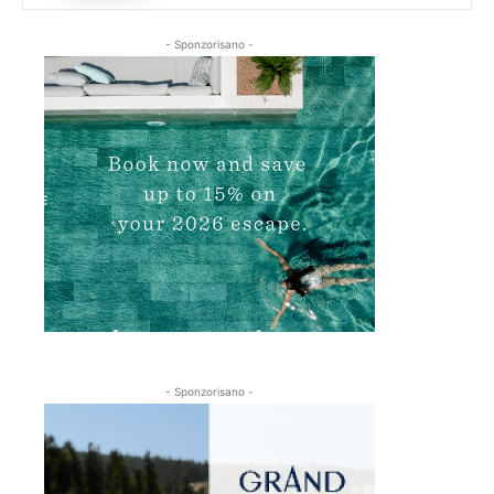
- Sponzorisano -
- Sponzorisano -