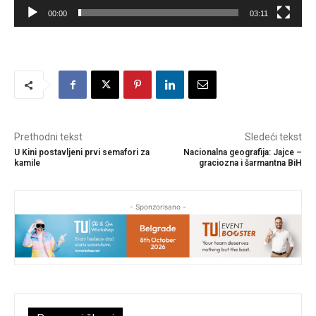
a
00:00
03:11
č
v
i
d
e
o
z
Prethodni tekst
Sledeći tekst
a
U Kini postavljeni prvi semafori za
Nacionalna geografija: Jajce –
kamile
graciozna i šarmantna BiH
p
i
s
- Sponzorisano -
a