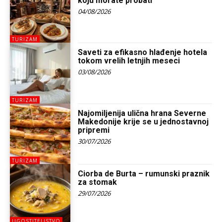
koju morate probati
04/08/2026
TURIZAM
Saveti za efikasno hlađenje hotela
tokom vrelih letnjih meseci
03/08/2026
TURIZAM
Najomiljenija ulična hrana Severne
Makedonije krije se u jednostavnoj
pripremi
30/07/2026
TURIZAM
Ciorba de Burta – rumunski praznik
za stomak
29/07/2026
UGOSTITELJSTVO