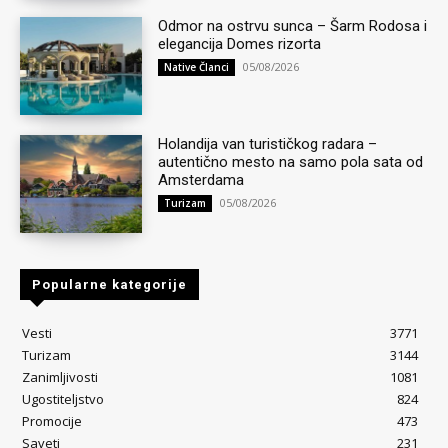
Odmor na ostrvu sunca – Šarm Rodosa i
elegancija Domes rizorta
05/08/2026
Native Članci
Holandija van turističkog radara –
autentično mesto na samo pola sata od
Amsterdama
05/08/2026
Turizam
Popularne kategorije
Vesti
3771
Turizam
3144
Zanimljivosti
1081
Ugostiteljstvo
824
Promocije
473
Saveti
231