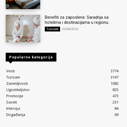
Benefiti za zaposlene: Saradnja sa
hotelima i destinacijama u regionu
06/08/2026
Turizam
Popularne kategorije
Vesti
3774
Turizam
3147
Zanimljivosti
1082
Ugostiteljstvo
825
Promocije
473
Saveti
231
Intervjui
84
Događanja
69