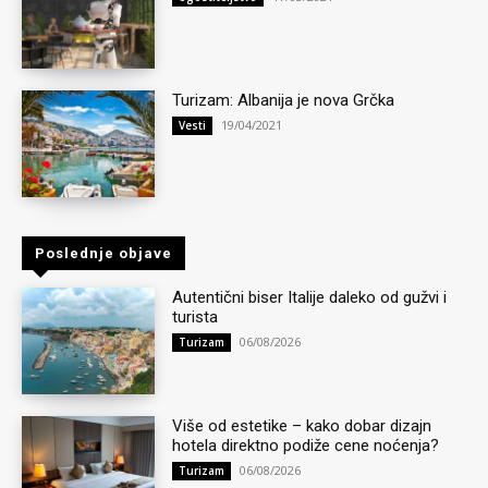
Turizam: Albanija je nova Grčka
19/04/2021
Vesti
Poslednje objave
Autentični biser Italije daleko od gužvi i
turista
06/08/2026
Turizam
Više od estetike – kako dobar dizajn
hotela direktno podiže cene noćenja?
06/08/2026
Turizam