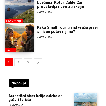
Lovćena: Kotor Cable Car
predstavlja nove atrakcije
04/08/2026
PROMOCIJE
Kako Small Tour trend vraća pravi
smisao putovanjima?
04/08/2026
SAVETI
1
2
3
Najnovije
Autentični biser Italije daleko od
gužvi i turista
06/08/2026