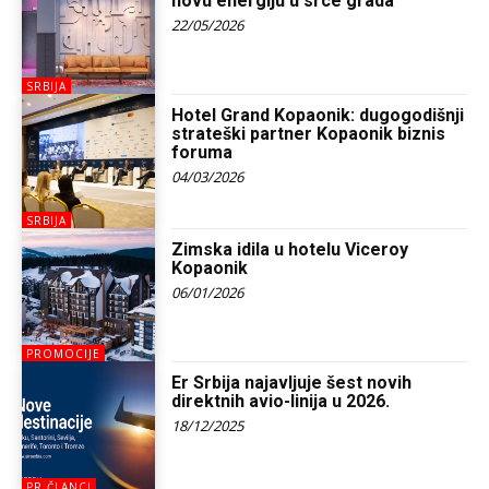
novu energiju u srce grada
22/05/2026
SRBIJA
Hotel Grand Kopaonik: dugogodišnji
strateški partner Kopaonik biznis
foruma
04/03/2026
SRBIJA
Zimska idila u hotelu Viceroy
Kopaonik
06/01/2026
PROMOCIJE
Er Srbija najavljuje šest novih
direktnih avio-linija u 2026.
18/12/2025
PR ČLANCI