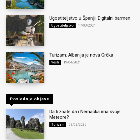
Ugostiteljstvo u Španiji: Digitalni barmen
17/03/2021
Ugostiteljstvo
Turizam: Albanija je nova Grčka
19/04/2021
Vesti
Poslednje objave
Da li znate da i Nemačka ima svoje
Meteore?
09/08/2026
Turizam