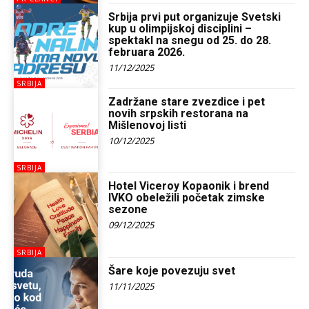
Srbija prvi put organizuje Svetski
kup u olimpijskoj disciplini –
spektakl na snegu od 25. do 28.
februara 2026.
11/12/2025
SRBIJA
Zadržane stare zvezdice i pet
novih srpskih restorana na
Mišlenovoj listi
10/12/2025
SRBIJA
Hotel Viceroy Kopaonik i brend
IVKO obeležili početak zimske
sezone
09/12/2025
SRBIJA
Šare koje povezuju svet
11/11/2025