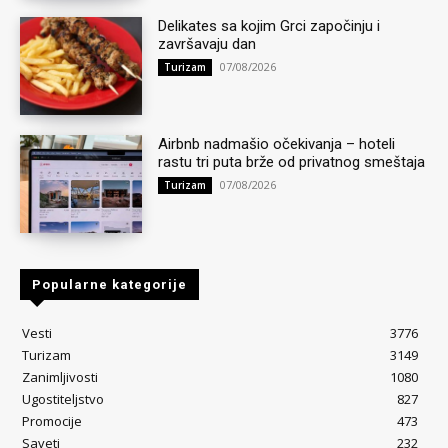
Delikates sa kojim Grci započinju i
završavaju dan
07/08/2026
Turizam
Airbnb nadmašio očekivanja – hoteli
rastu tri puta brže od privatnog smeštaja
07/08/2026
Turizam
Popularne kategorije
Vesti
3776
Turizam
3149
Zanimljivosti
1080
Ugostiteljstvo
827
Promocije
473
Saveti
232