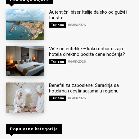
Autentični biser Italije daleko od gužvi i
turista
06/08/2026
Turizam
Više od estetike – kako dobar dizajn
hotela direktno podiže cene noćenja?
06/08/2026
Turizam
Benefiti za zaposlene: Saradnja sa
hotelima i destinacijama u regionu
06/08/2026
Turizam
Popularne kategorije