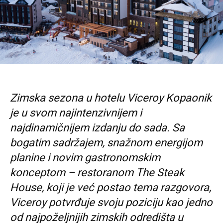
Zimska sezona u hotelu Viceroy Kopaonik
je u svom najintenzivnijem i
najdinamičnijem izdanju do sada. Sa
bogatim sadržajem, snažnom energijom
planine i novim gastronomskim
konceptom – restoranom The Steak
House, koji je već postao tema razgovora,
Viceroy potvrđuje svoju poziciju kao jedno
od najpoželjnijih zimskih odredišta u