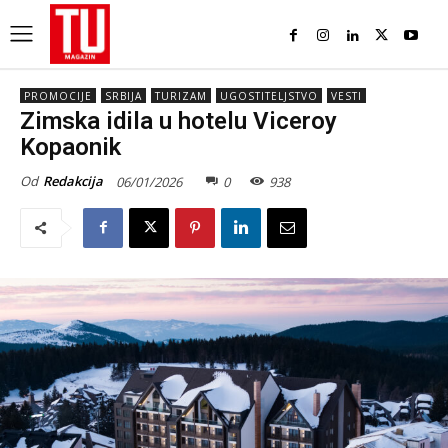
PROMOCIJE
SRBIJA
TURIZAM
UGOSTITELJSTVO
VESTI
Zimska idila u hotelu Viceroy
Kopaonik
Od
Redakcija
06/01/2026
0
938