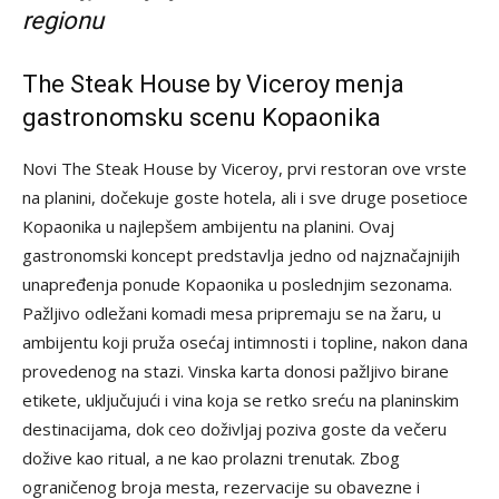
regionu
The Steak House by Viceroy menja
gastronomsku scenu Kopaonika
Novi The Steak House by Viceroy, prvi restoran ove vrste
na planini, dočekuje goste hotela, ali i sve druge posetioce
Kopaonika u najlepšem ambijentu na planini. Ovaj
gastronomski koncept predstavlja jedno od najznačajnijih
unapređenja ponude Kopaonika u poslednjim sezonama.
Pažljivo odležani komadi mesa pripremaju se na žaru, u
ambijentu koji pruža osećaj intimnosti i topline, nakon dana
provedenog na stazi. Vinska karta donosi pažljivo birane
etikete, uključujući i vina koja se retko sreću na planinskim
destinacijama, dok ceo doživljaj poziva goste da večeru
dožive kao ritual, a ne kao prolazni trenutak. Zbog
ograničenog broja mesta, rezervacije su obavezne i