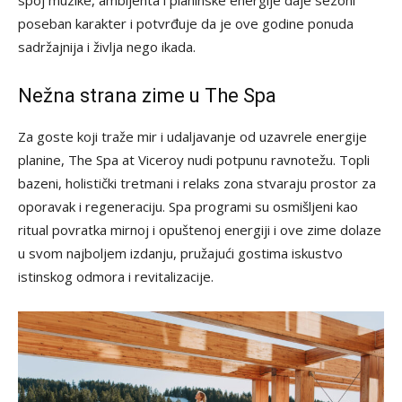
spoj muzike, ambijenta i planinske energije daje sezoni
poseban karakter i potvrđuje da je ove godine ponuda
sadržajnija i življa nego ikada.
Nežna strana zime u The Spa
Za goste koji traže mir i udaljavanje od uzavrele energije
planine, The Spa at Viceroy nudi potpunu ravnotežu. Topli
bazeni, holistički tretmani i relaks zona stvaraju prostor za
oporavak i regeneraciju. Spa programi su osmišljeni kao
ritual povratka mirnoj i opuštenoj energiji i ove zime dolaze
u svom najboljem izdanju, pružajući gostima iskustvo
istinskog odmora i revitalizacije.