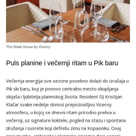
The Steak House by Viceroy
Puls planine i večernji ritam u Pik baru
Večernja energija ove sezone posebno dolazi do izražaja u
Pik ski baru, koji je ponovo centralno mesto okupljanja
skijaša i ljubitelja planinskog života. Resident DJ Kristijan
Klačar svake nedelje donosi prepoznatljivu Viceroy
atmosferu, u kojoj se dnevni ritam prirodno preliva u
večernji, uz signature koktele, pogled na stazu i spontana
druženja i susrete koji definišu zimu na Kopaoniku. Ovaj