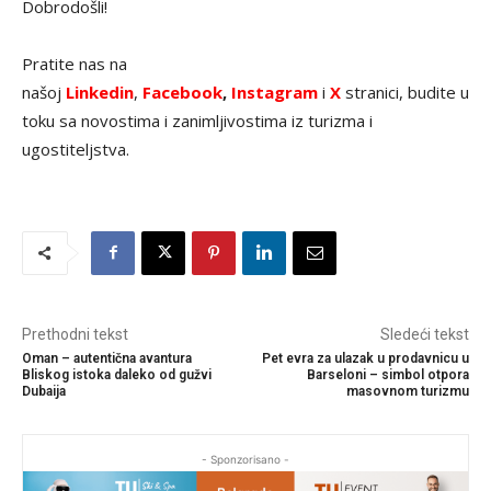
Dobrodošli!
Pratite nas na
našoj
Linkedin
,
Facebook
,
Instagram
i
X
stranici, budite u
toku sa novostima i zanimljivostima iz turizma i
ugostiteljstva.
Prethodni tekst
Sledeći tekst
Oman – autentična avantura
Pet evra za ulazak u prodavnicu u
Bliskog istoka daleko od gužvi
Barseloni – simbol otpora
Dubaija
masovnom turizmu
- Sponzorisano -