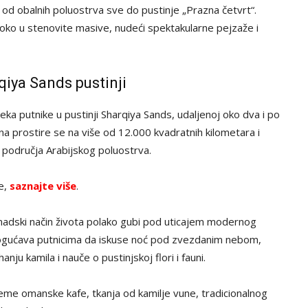
, od obalnih poluostrva sve do pustinje „Prazna četvrt“.
boko u stenovite masive, nudeći spektakularne pejzaže i
qiya Sands pustinji
eka putnike u pustinji Sharqiya Sands, udaljenoj oko dva i po
a prostire se na više od 12.000 kvadratnih kilometara i
h područja Arabijskog poluostrva.
ve,
saznajte više
.
madski način života polako gubi pod uticajem modernog
ogućava putnicima da iskuse noć pod zvezdanim nebom,
nju kamila i nauče o pustinjskoj flori i fauni.
eme omanske kafe, tkanja od kamilje vune, tradicionalnog