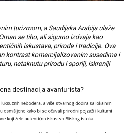
im turizmom, a Saudijska Arabija ulaže
Oman se tiho, ali sigurno izdvaja kao
ntičnih iskustava, prirode i tradicije. Ova
an kontrast komercijalizovanim susedima i
uru, netaknutu prirodu i sporiji, iskreniji
ena destinacija avanturista?
e luksuznih nebodera, a više stvarnog dodira sa lokalnim
u osmišljene kako bi se očuvali prirodni pejzaži i kulturni
ne koji žele autentično iskustvo Bliskog istoka.