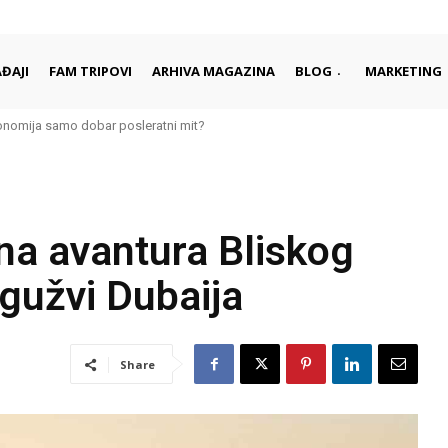
ĐAJI
FAM TRIPOVI
ARHIVA MAGAZINA
BLOG
MARKETING
onomija samo dobar posleratni mit?
ad je najbolje upoznati kroz njegove ljude i tradiciju
na avantura Bliskog
 gužvi Dubaija
Share