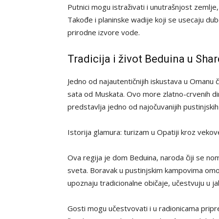
Putnici mogu istraživati i unutrašnjost zemlje
Takođe i planinske wadije koji se usecaju du
prirodne izvore vode.
Tradicija i život Beduina u Shar
Jedno od najautentičnijih iskustava u Omanu č
sata od Muskata. Ovo more zlatno-crvenih din
predstavlja jedno od najočuvanijih pustinjski
Istorija glamura: turizam u Opatiji kroz veko
Ova regija je dom Beduina, naroda čiji se no
sveta. Boravak u pustinjskim kampovima om
upoznaju tradicionalne običaje, učestvuju u jaha
Gosti mogu učestvovati i u radionicama pripr