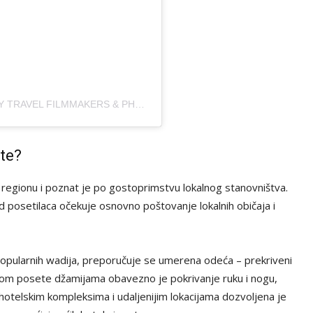
A POST SHARED BY ROEL & ELINE | LUXURY TRAVEL FILMMAKERS & PHOTOGRAPHERS (@TRENDYTRAVELDUO)
ste?
 regionu i poznat je po gostoprimstvu lokalnog stanovništva.
od posetilaca očekuje osnovno poštovanje lokalnih običaja i
popularnih wadija, preporučuje se umerena odeća – prekriveni
ilikom posete džamijama obavezno je pokrivanje ruku i nogu,
 hotelskim kompleksima i udaljenijim lokacijama dozvoljena je