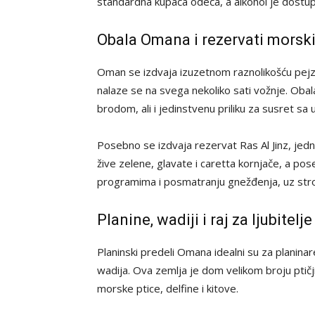
standardna kupaća odeća, a alkohol je dostupa
Obala Omana i rezervati morsk
Oman se izdvaja izuzetnom raznolikošću pejza
nalaze se na svega nekoliko sati vožnje. Obala
brodom, ali i jedinstvenu priliku za susret 
Posebno se izdvaja rezervat Ras Al Jinz, jed
žive zelene, glavate i caretta kornjače, a p
programima i posmatranju gnežđenja, uz strog
Planine, wadiji i raj za ljubitelje
Planinski predeli Omana idealni su za planinare
wadija. Ova zemlja je dom velikom broju ptičjih
morske ptice, delfine i kitove.