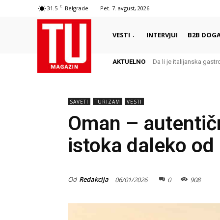
C
31.5
Belgrade
Pet. 7. avgust, 2026
VESTI
INTERVJUI
B2B DOGA
AKTUELNO
Da li je italijanska gastr
Local lore hunting – gr
SAVETI
TURIZAM
VESTI
Oman – autentič
istoka daleko od
Od
Redakcija
06/01/2026
0
908