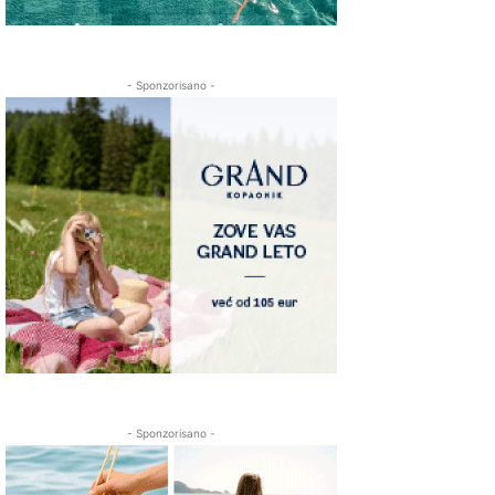
- Sponzorisano -
- Sponzorisano -