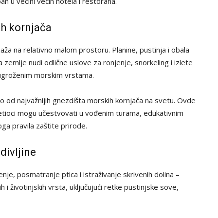
n u većini većih hotela i restorana.
ih kornjača
ža na relativno malom prostoru. Planine, pustinja i obala
 zemlje nudi odlične uslove za ronjenje, snorkeling i izlete
sa ugroženim morskim vrstama.
no od najvažnijih gnezdišta morskih kornjača na svetu. Ovde
osetioci mogu učestvovati u vođenim turama, edukativnim
a pravila zaštite prirode.
 divljine
nje, posmatranje ptica i istraživanje skrivenih dolina –
 i životinjskih vrsta, uključujući retke pustinjske sove,