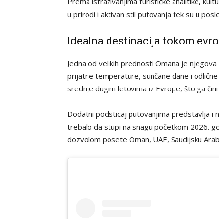
Prema istraživanjima turističke analitike, kul
u prirodi i aktivan stil putovanja tek su u po
Idealna destinacija tokom evr
Jedna od velikih prednosti Omana je njegova 
prijatne temperature, sunčane dane i odlične
srednje dugim letovima iz Evrope, što ga čin
Dodatni podsticaj putovanjima predstavlja i na
trebalo da stupi na snagu početkom 2026. go
dozvolom posete Oman, UAE, Saudijsku Arabiju