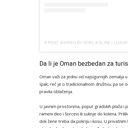
Da li je Oman bezbedan za turi
Oman važi za jednu od najsigurnijih zemalja u
Ipak, reč je o tradicionalnom društvu, pa se 
pravila oblačenja.
U javnim prostorima, poput gradskih plaža i 
rameni deo i šorcevi ili suknje do kolena. Pr
dok žene treba da pokriju i kosu. U privatnim