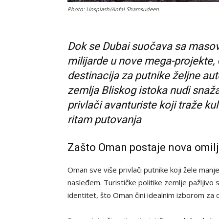
Photo: Unsplash/Anfal Shamsudeen
Dok se Dubai suočava sa masovn
milijarde u nove mega-projekte, 
destinacija za putnike željne aute
zemlja Bliskog istoka nudi snaž
privlači avanturiste koji traže kult
ritam putovanja
Zašto Oman postaje nova omilj
Oman sve više privlači putnike koji žele manj
nasleđem. Turističke politike zemlje pažljivo s
identitet, što Oman čini idealnim izborom za o