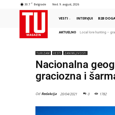
C
30.7
Belgrade
Ned. 9. avgust, 2026
VESTI
INTERVJUI
B2B DOGA
AKTUELNO
Local lore hunting – gra
TURIZAM
VESTI
ZANIMLJIVOSTI
Nacionalna geogr
graciozna i šarm
Od
Redakcija
20/04/2021
0
1782