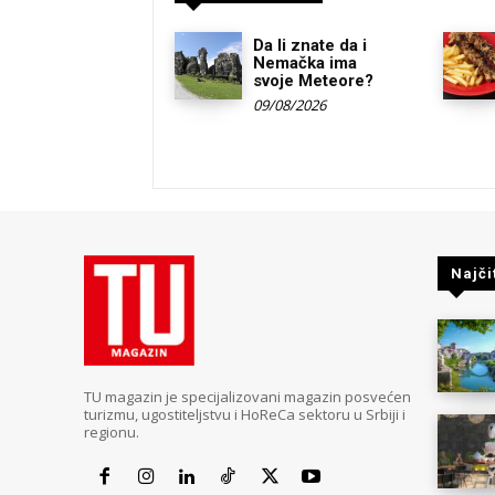
Da li znate da i
Nemačka ima
svoje Meteore?
09/08/2026
Najči
TU magazin je specijalizovani magazin posvećen
turizmu, ugostiteljstvu i HoReCa sektoru u Srbiji i
regionu.