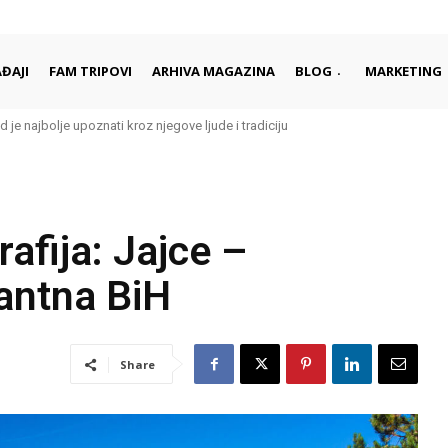
ĐAJI
FAM TRIPOVI
ARHIVA MAGAZINA
BLOG
MARKETING
d je najbolje upoznati kroz njegove ljude i tradiciju
afija: Jajce –
antna BiH
Share