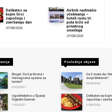
Delikates sa
Airbnb nadmašio
kojim Grci
očekivanja –
započinju i
hoteli rastu tri
završavaju dan
puta brže od
privatnog
07/08/2026
smeštaja
07/08/2026
tanije
Poslednje objave
Bloger: Da li je Bosna i
Da li znate da i 
Hercegovina opasna za
svoje Meteore?
turiste?
09/08/2026
03/03/2021
Ugostiteljstvo u Španiji:
Delikates sa kojim
Digitalni barmen
započinju i završ
17/03/2021
07/08/2026