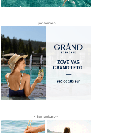
- Sponzorisano -
- Sponzorisano -