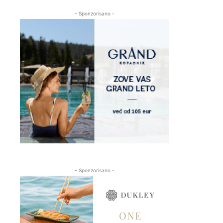
- Sponzorisano -
- Sponzorisano -