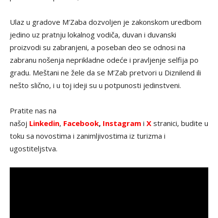
Ulaz u gradove M’Zaba dozvoljen je zakonskom uredbom
jedino uz pratnju lokalnog vodiča, duvan i duvanski
proizvodi su zabranjeni, a poseban deo se odnosi na
zabranu nošenja neprikladne odeće i pravljenje selfija po
gradu. Meštani ne žele da se M’Zab pretvori u Diznilend ili
nešto slično, i u toj ideji su u potpunosti jedinstveni.
Pratite nas na
našoj
Linkedin
,
Facebook
,
Instagram
i
X
stranici, budite u
toku sa novostima i zanimljivostima iz turizma i
ugostiteljstva.