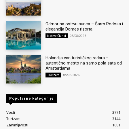
Odmor na ostrvu sunca – Šarm Rodosa i
elegancija Domes rizorta
05/08/2026
Native Članci
Holandija van turističkog radara –
autentično mesto na samo pola sata od
Amsterdama
05/08/2026
Turizam
Popularne kategorije
Vesti
3771
Turizam
3144
Zanimljivosti
1081