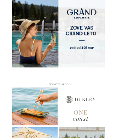
- Sponzorisano -