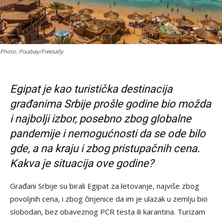
Photo: Pixabay/Freesally
Egipat je kao turistička destinacija
građanima Srbije prošle godine bio možda
i najbolji izbor, posebno zbog globalne
pandemije i nemogućnosti da se ode bilo
gde, a na kraju i zbog pristupačnih cena.
Kakva je situacija ove godine?
Građani Srbije su birali Egipat za letovanje, najviše zbog
povoljnih cena, i zbog činjenice da im je ulazak u zemlju bio
slobodan, bez obaveznog PCR testa ili karantina. Turizam