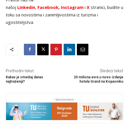
našoj
Linkedin
,
Facebook
,
Instagram
i
X
stranici, budite u
toku sa novostima i zanimljivostima iz turizma i
ugostiteljstva.
Prethodni tekst
Sledeći tekst
Kakav je smeštaj danas
20 miliona evra u novo izdanje
najtraženiji?
hotela Grand na Kopaoniku
- Sponzorisano -