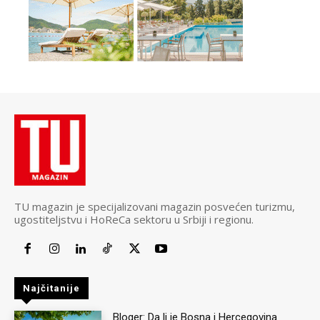
TU magazin je specijalizovani magazin posvećen turizmu,
ugostiteljstvu i HoReCa sektoru u Srbiji i regionu.
Najčitanije
Bloger: Da li je Bosna i Hercegovina