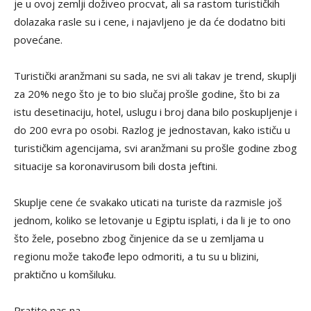
je u ovoj zemlji doživeo procvat, ali sa rastom turističkih
dolazaka rasle su i cene, i najavljeno je da će dodatno biti
povećane.
Turistički aranžmani su sada, ne svi ali takav je trend, skuplji
za 20% nego što je to bio slučaj prošle godine, što bi za
istu desetinaciju, hotel, uslugu i broj dana bilo poskupljenje i
do 200 evra po osobi. Razlog je jednostavan, kako ističu u
turističkim agencijama, svi aranžmani su prošle godine zbog
situacije sa koronavirusom bili dosta jeftini.
Skuplje cene će svakako uticati na turiste da razmisle još
jednom, koliko se letovanje u Egiptu isplati, i da li je to ono
što žele, posebno zbog činjenice da se u zemljama u
regionu može takođe lepo odmoriti, a tu su u blizini,
praktično u komšiluku.
Pratite nas na