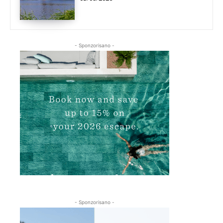
- Sponzorisano -
- Sponzorisano -