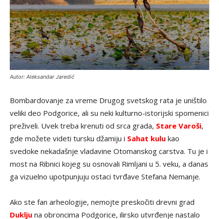
Autor: Aleksandar Jaredić
Bombardovanje za vreme Drugog svetskog rata je uništilo
veliki deo Podgorice, ali su neki kulturno-istorijski spomenici
preživeli. Uvek treba krenuti od srca grada,
Stare Varoši
,
gde možete videti tursku džamiju i
Sahat kulu
kao
svedoke nekadašnje vladavine Otomanskog carstva. Tu je i
most na Ribnici kojeg su osnovali Rimljani u 5. veku, a danas
ga vizuelno upotpunjuju ostaci tvrđave Stefana Nemanje.
Ako ste fan arheologije, nemojte preskočiti drevni grad
Duklju
na obroncima Podgorice, ilirsko utvrđenje nastalo