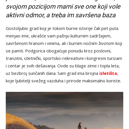
svojom pozicijom mami sve one koji vole
aktivni odmor, a treba im savršena baza
Gostoljubiv grad koji je tokom burne istorije čak pet puta
menjao ime, ukrašće vam pažnju kulturnim sadržajem,
savršenom hranom i vinima, ali i burnim noćnim životom koji
se pamti. Podgorica obogaćuje ponudu kroz poslovni,
tranzitni, izletnički, sportsko-rekreativni i kongresni turizam
i centar je svih dešavanja. Ovde su blage zime i topla leta,
uz bezbroj sunčanih dana. Sam grad ima brojna
izletišta
,
koje ljubitelji svežeg vazduha i prirode maksimalno koriste.