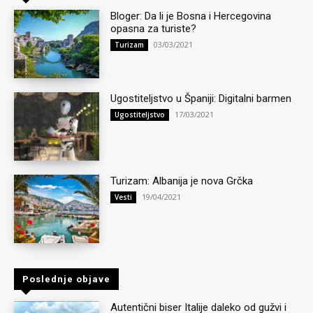
Bloger: Da li je Bosna i Hercegovina
opasna za turiste?
03/03/2021
Turizam
Ugostiteljstvo u Španiji: Digitalni barmen
17/03/2021
Ugostiteljstvo
Turizam: Albanija je nova Grčka
19/04/2021
Vesti
Poslednje objave
Autentični biser Italije daleko od gužvi i