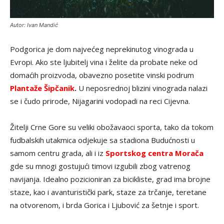
Autor: Ivan Mandić
Podgorica je dom najvećeg neprekinutog vinograda u
Evropi. Ako ste ljubitelj vina i želite da probate neke od
domaćih proizvoda, obavezno posetite vinski podrum
Plantaže Šipčanik
.
U neposrednoj blizini vinograda nalazi
se i čudo prirode, Nijagarini vodopadi na reci Cijevna.
Žitelji Crne Gore su veliki obožavaoci sporta, tako da tokom
fudbalskih utakmica odjekuje sa stadiona Budućnosti u
samom centru grada, ali i iz
Sportskog centra Morača
gde su mnogi gostujući timovi izgubili zbog vatrenog
navijanja. Idealno pozicioniran za bicikliste, grad ima brojne
staze, kao i avanturistički park, staze za trčanje, teretane
na otvorenom, i brda Gorica i Ljubović za šetnje i sport.