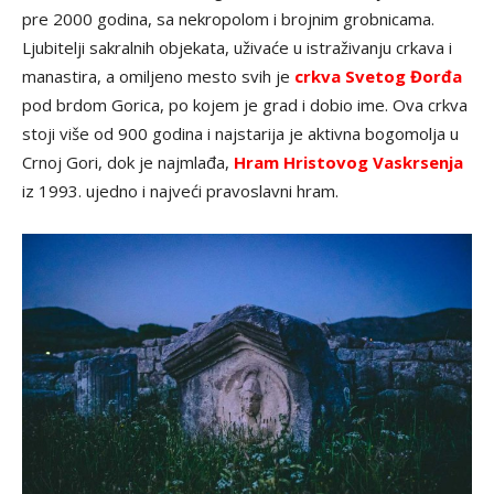
pre 2000 godina, sa nekropolom i brojnim grobnicama.
Ljubitelji sakralnih objekata, uživaće u istraživanju crkava i
manastira, a omiljeno mesto svih je
crkva Svetog Đorđa
pod brdom Gorica, po kojem je grad i dobio ime. Ova crkva
stoji više od 900 godina i najstarija je aktivna bogomolja u
Crnoj Gori, dok je najmlađa,
Hram Hristovog Vaskrsenja
iz 1993. ujedno i najveći pravoslavni hram.