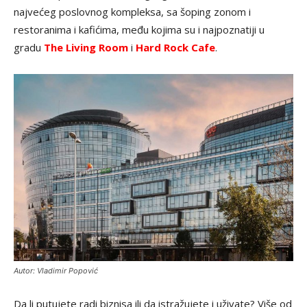
najvećeg poslovnog kompleksa, sa šoping zonom i
restoranima i kafićima, među kojima su i najpoznatiji u
gradu
The Living Room
i
Hard Rock Cafe
.
Autor: Vladimir Popović
Da li putujete radi biznisa ili da istražujete i uživate? Više od