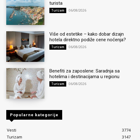
turista
06/08/2026
Turizam
Više od estetike – kako dobar dizajn
hotela direktno podiže cene noćenja?
06/08/2026
Turizam
Benefiti za zaposlene: Saradnja sa
hotelima i destinacijama u regionu
06/08/2026
Turizam
Popularne kategorije
Vesti
3774
Turizam
3147