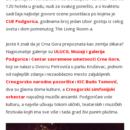
120 hotela u gradu, nudi za svakog ponešto, a o kvalitetu
sadržaja najbolje govore ocene posetilaca po kojima je
CUE Podgorica
, godinama broj jedan izbor gostiju iz celog
sveta i dom pomenutog The Living Room-a.
Jeste li znali da je Crna Gora prepoznata kao zemlja slikara?
Najpoznatije galerije su
ULUCG
,
Muzeji i galerije
Podgorice
i
Centar savremene umetnosti Crne Gore
,
koji se nalazi u Dvorcu Petrovića u parku Kruševac, jednom
od najlepših zdanja i nezaobilazno mesto zaljubljenih.
Crnogorsko narodno pozorište
i
KIC Budo Tomović
,
dva su glavna doma kulture, a
Crnogorski simfonijski
orkestar
najvažniji muzički ansambl. Podgoričani vole
kulturu, a najviše uživaju tokom uličnih, teatarskih i muzičkih
festivala kojih ima sve više i tada grad živi punim plućima.