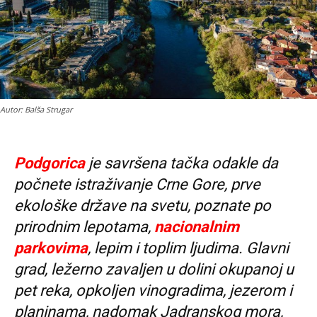
Autor: Balša Strugar
Podgorica
je savršena tačka odakle da
počnete istraživanje Crne Gore, prve
ekološke države na svetu, poznate po
prirodnim lepotama,
nacionalnim
parkovima
, lepim i toplim ljudima. Glavni
grad, ležerno zavaljen u dolini okupanoj u
pet reka, opkoljen vinogradima, jezerom i
planinama, nadomak Jadranskog mora,