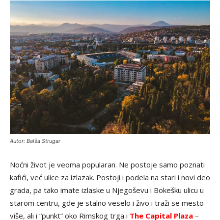
Autor: Balša Strugar
Noćni život je veoma popularan. Ne postoje samo poznati
kafići, već ulice za izlazak. Postoji i podela na stari i novi deo
grada, pa tako imate izlaske u Njegoševu i Bokešku ulicu u
starom centru, gde je stalno veselo i živo i traži se mesto
više, ali i “punkt” oko Rimskog trga i
The Capital Plaza
–