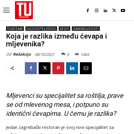
TURIZAM
UGOSTITELJSTVO
VESTI
ZANIMLJIVOSTI
Koja je razlika između ćevapa i
mljevenika?
Od
Redakcija
08/10/2021
0
1464
Mljevenci su specijalitet sa roštilja, prave
se od mlevenog mesa, i potpuno su
identični ćevapima. U čemu je razlika?
Jedan zagrebački restoran je svoj novi specijalitet sa