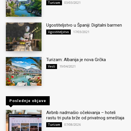
03/03/2021
Turizam
Ugostiteljstvo u Španiji: Digitalni barmen
17/03/2021
Ugostiteljstvo
Turizam: Albanija je nova Grčka
19/04/2021
Vesti
Poslednje objave
Airbnb nadmašio očekivanja – hoteli
rastu tri puta brže od privatnog smeštaja
07/08/2026
Turizam