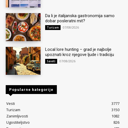
Da li je italijanska gastronomija samo
dobar posleratni mit?
07/08/2026
Turizam
Local lore hunting – grad je najbolje
upoznati kroz njegove ljude i tradiciju
07/08/2026
Saveti
Popularne kategorije
Vesti
3777
Turizam
3150
Zanimljivosti
1082
Ugostiteljstvo
826