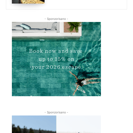
- Sponzorisano -
- Sponzorisano -