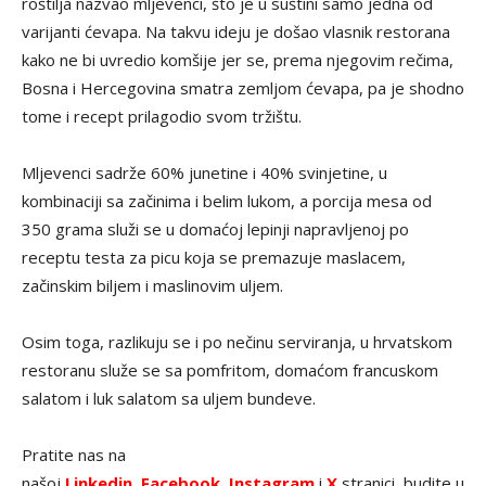
roštilja nazvao mljevenci, što je u suštini samo jedna od
varijanti ćevapa. Na takvu ideju je došao vlasnik restorana
kako ne bi uvredio komšije jer se, prema njegovim rečima,
Bosna i Hercegovina smatra zemljom ćevapa, pa je shodno
tome i recept prilagodio svom tržištu.
Mljevenci sadrže 60% junetine i 40% svinjetine, u
kombinaciji sa začinima i belim lukom, a porcija mesa od
350 grama služi se u domaćoj lepinji napravljenoj po
receptu testa za picu koja se premazuje maslacem,
začinskim biljem i maslinovim uljem.
Osim toga, razlikuju se i po nečinu serviranja, u hrvatskom
restoranu služe se sa pomfritom, domaćom francuskom
salatom i luk salatom sa uljem bundeve.
Pratite nas na
našoj
Linkedin
,
Facebook
,
Instagram
i
X
stranici, budite u