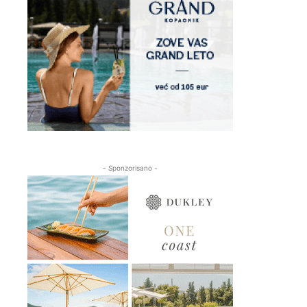
- Sponzorisano -