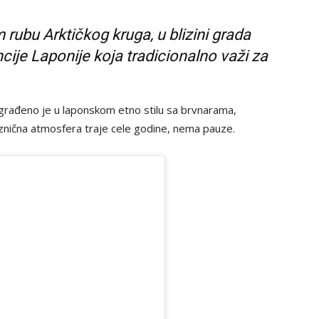
ubu Arktičkog kruga, u blizini grada
ije Laponije koja tradicionalno važi za
građeno je u laponskom etno stilu sa brvnarama,
aznična atmosfera traje cele godine, nema pauze.