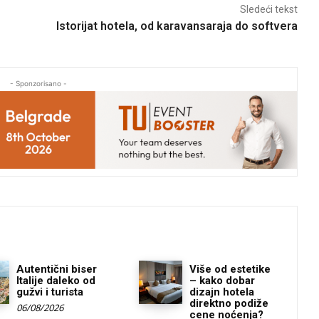
Sledeći tekst
Istorijat hotela, od karavansaraja do softvera
- Sponzorisano -
Autentični biser
Više od estetike
Italije daleko od
– kako dobar
gužvi i turista
dizajn hotela
direktno podiže
06/08/2026
cene noćenja?