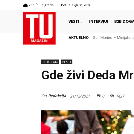
C
23.5
Belgrade
Pet. 7. avgust, 2026
VESTI
INTERVJUI
B2B DOGA
AKTUELNO
San Marino – Minijatura
TURIZAM
VESTI
Gde živi Deda M
Od
Redakcija
21/12/2021
0
1427