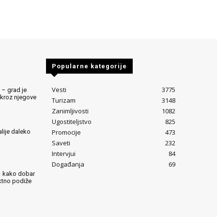
Popularne kategorije
Vesti
3775
 – grad je
 kroz njegove
Turizam
3148
Zanimljivosti
1082
Ugostiteljstvo
825
Promocije
473
alije daleko
Saveti
232
Intervjui
84
Događanja
69
– kako dobar
ektno podiže