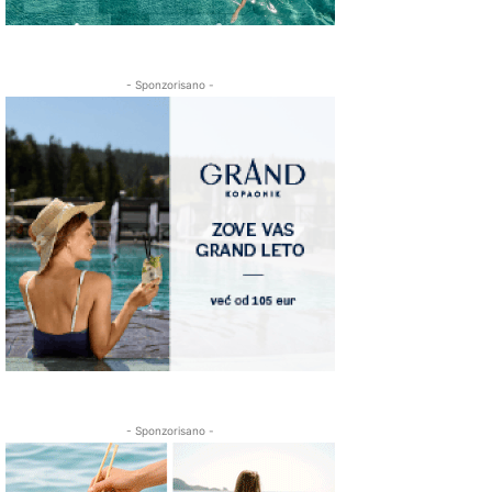
- Sponzorisano -
- Sponzorisano -