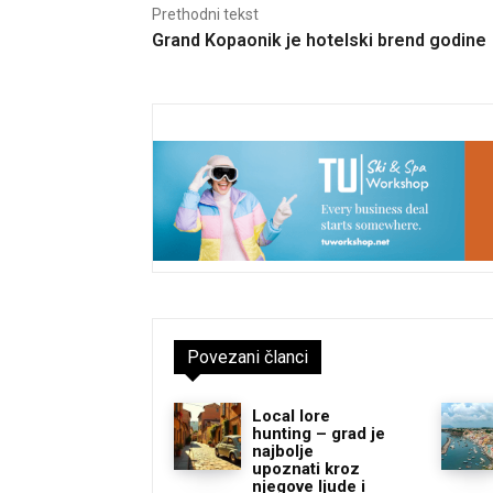
Prethodni tekst
Grand Kopaonik je hotelski brend godine
Povezani članci
Local lore
hunting – grad je
najbolje
upoznati kroz
njegove ljude i