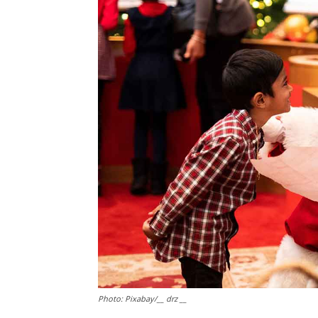
Photo: Pixabay/__ drz __