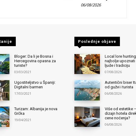
06/08/2026
tanije
Poslednje objave
Bloger: Da li je Bosna i
Local lore hunting
Hercegovina opasna za
najbolje upoznati
turiste?
ljude i tradiciju
03/03/2021
07/08/2026
Ugostiteljstvo u Španiji:
Autentični biser It
Digitalni barmen
od gužvi i turista
17/03/2021
06/08/2026
Turizam: Albanija je nova
Više od estetike 
Grčka
dizajn hotela dir
cene noćenja?
19/04/2021
06/08/2026