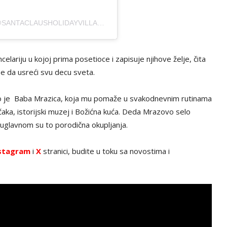
A POST SHARED BY @SCHV_COTTAGES (@SANTACLAUSHOLIDAYVILLAGE)
elariju u kojoj prima posetioce i zapisuje njihove želje, čita
 se da usreći svu decu sveta.
 to je Baba Mrazica, koja mu pomaže u svakodnevnim rutinama
ačaka, istorijski muzej i Božićna kuća. Deda Mrazovo selo
 uglavnom su to porodična okupljanja.
stagram
i
X
stranici, budite u toku sa novostima i