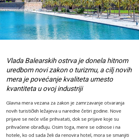
Vlada Balearskih ostrva je donela hitnom
uredbom novi zakon o turizmu, a cilj novih
mera je povećanje kvaliteta umesto
kvantiteta u ovoj industriji
Glavna mera vezana za zakon je zamrzavanje otvaranja
novih turističkih ležajeva u naredne četiri godine. Nove
prijave se neće više prihvatati, dok se prijave koje su
prihvaćene obrađuju. Osim toga, mere se odnose i na
hotele, ko od sada želi da renovira hotel, mora se smanjiti