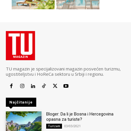
TU magazin je specijalizovani magazin posvećen turizmu,
ugostiteljstvu i HoReCa sektoru u Srbiji i regionu.
Najčitanije
Bloger: Da li je Bosna i Hercegovina
opasna za turiste?
03/03/2021
Turizam