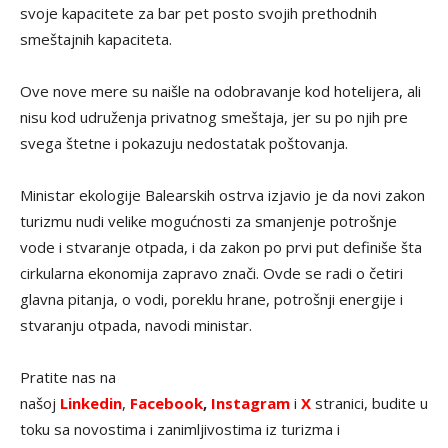
svoje kapacitete za bar pet posto svojih prethodnih
smeštajnih kapaciteta.
Ove nove mere su naišle na odobravanje kod hotelijera, ali
nisu kod udruženja privatnog smeštaja, jer su po njih pre
svega štetne i pokazuju nedostatak poštovanja.
Ministar ekologije Balearskih ostrva izjavio je da novi zakon
turizmu nudi velike mogućnosti za smanjenje potrošnje
vode i stvaranje otpada, i da zakon po prvi put definiše šta
cirkularna ekonomija zapravo znači. Ovde se radi o četiri
glavna pitanja, o vodi, poreklu hrane, potrošnji energije i
stvaranju otpada, navodi ministar.
Pratite nas na
našoj
Linkedin
,
Facebook
,
Instagram
i
X
stranici, budite u
toku sa novostima i zanimljivostima iz turizma i