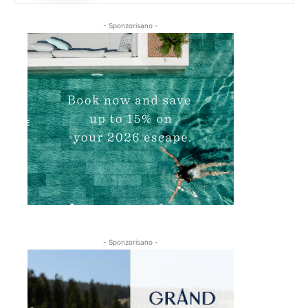
- Sponzorisano -
- Sponzorisano -