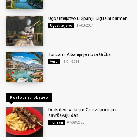
Ugostiteljstvo u Španiji: Digitalni barmen
17/03/2021
Ugostiteljstvo
Turizam: Albanija je nova Grčka
19/04/2021
Vesti
Poslednje objave
Delikates sa kojim Grci započinju i
završavaju dan
07/08/2026
Turizam