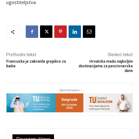
ugostiteljstva.
Prethodni tekst
Sledeći tekst
Francuska je zabranila grejalice za
Hrvatska među najboljim
bašte
destinacijama za penzionerske
dane
- Sponzorisano -