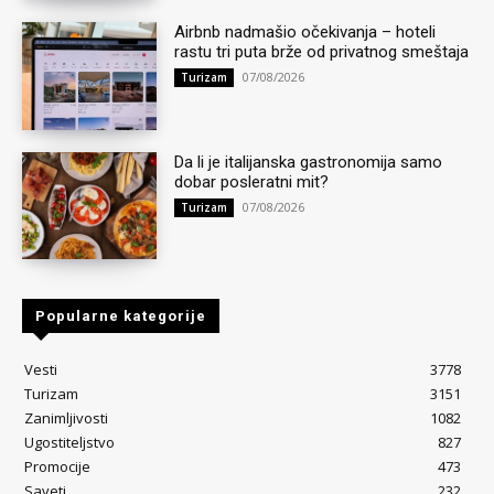
Airbnb nadmašio očekivanja – hoteli
rastu tri puta brže od privatnog smeštaja
07/08/2026
Turizam
Da li je italijanska gastronomija samo
dobar posleratni mit?
07/08/2026
Turizam
Popularne kategorije
Vesti
3778
Turizam
3151
Zanimljivosti
1082
Ugostiteljstvo
827
Promocije
473
Saveti
232