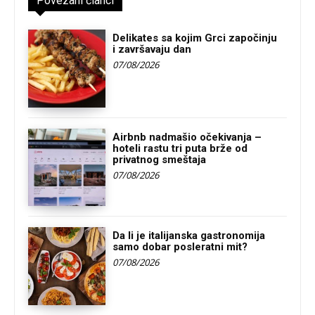
Povezani članci
Delikates sa kojim Grci započinju
i završavaju dan
07/08/2026
Airbnb nadmašio očekivanja –
hoteli rastu tri puta brže od
privatnog smeštaja
07/08/2026
Da li je italijanska gastronomija
samo dobar posleratni mit?
07/08/2026