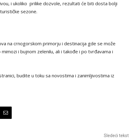
u, i ukoliko prilike dozvole, rezultati će biti dosta bolji
turističke sezone.
ova na crnogorskom primorju i destinacija gde se može
o mimozi i bujnom zelenilu, ali i takođe i po tvrđavama i
tranici, budite u toku sa novostima i zanimljivostima iz
Sledeći tekst