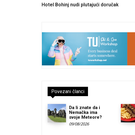
Hotel Bohinj nudi plutajući doručak
Povezani članci
Da li znate da i
Nemačka ima
svoje Meteore?
09/08/2026