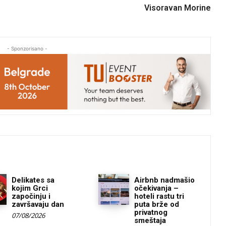
Visoravan Morine
- Sponzorisano -
Delikates sa
Airbnb nadmašio
kojim Grci
očekivanja –
započinju i
hoteli rastu tri
završavaju dan
puta brže od
privatnog
07/08/2026
smeštaja