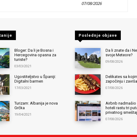
07/08/2026
tanije
Poslednje objave
Bloger: Da li je Bosna i
Da li znate da i 
Hercegovina opasna za
svoje Meteore?
turiste?
09/08/2026
03/03/2021
Ugostiteljstvo u Španiji:
Delikates sa kojim
Digitalni barmen
započinju i završ
17/03/2021
07/08/2026
Turizam: Albanija je nova
Airbnb nadmašio 
Grčka
hoteli rastu tri pu
privatnog smešta
19/04/2021
07/08/2026