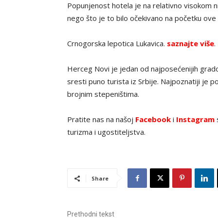
Popunjenost hotela je na relativno visokom nivo
nego što je to bilo očekivano na početku ove 
Crnogorska lepotica Lukavica.
saznajte više
.
Herceg Novi je jedan od najposećenijih grad
sresti puno turista iz Srbije. Najpoznatiji je p
brojnim stepeništima.
Pratite nas na našoj
Facebook
i
Instagram
s
turizma i ugostiteljstva.
Share
Prethodni tekst