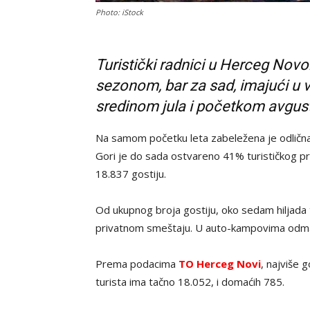
Photo: iStock
Turistički radnici u Herceg Nov
sezonom, bar za sad, imajući u 
sredinom jula i početkom avgus
Na samom početku leta zabeležena je odličn
Gori je do sada ostvareno 41% turističkog p
18.837 gostiju.
Od ukupnog broja gostiju, oko sedam hiljada 
privatnom smeštaju. U auto-kampovima odmara
Prema podacima
TO Herceg Novi
, najviše g
turista ima tačno 18.052, i domaćih 785.