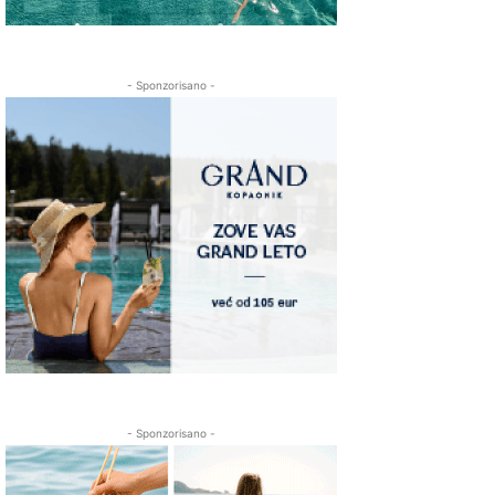
- Sponzorisano -
- Sponzorisano -