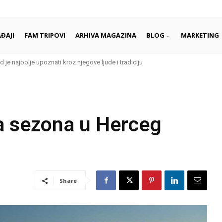
ĐAJI
FAM TRIPOVI
ARHIVA MAGAZINA
BLOG
MARKETING
d je najbolje upoznati kroz njegove ljude i tradiciju
ka sezona u Herceg
Share