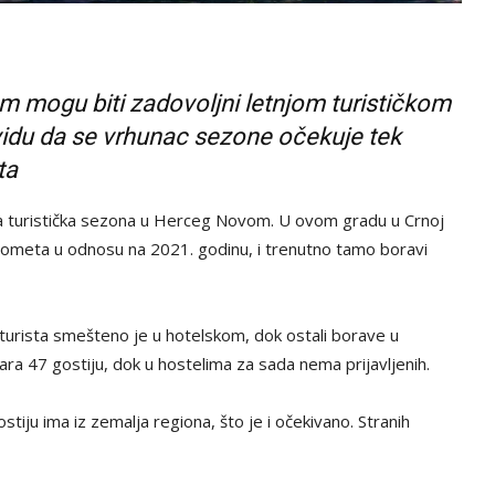
om mogu biti zadovoljni letnjom turističkom
vidu da se vrhunac sezone očekuje tek
ta
a turistička sezona u Herceg Novom. U ovom gradu u Crnoj
rometa u odnosu na 2021. godinu, i trenutno tamo boravi
turista smešteno je u hotelskom, dok ostali borave u
 47 gostiju, dok u hostelima za sada nema prijavljenih.
ostiju ima iz zemalja regiona, što je i očekivano. Stranih