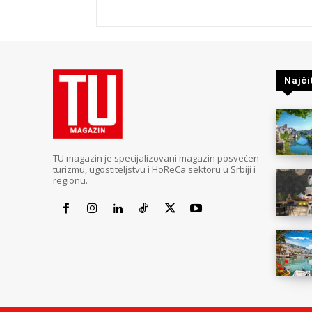
Najči
TU magazin je specijalizovani magazin posvećen
turizmu, ugostiteljstvu i HoReCa sektoru u Srbiji i
regionu.