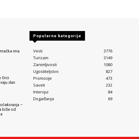
Popularne kategorije
Vesti
3776
Nemačka ima
Turizam
3149
Zanimljivosti
1080
Ugostiteljstvo
827
Promocije
473
 Grci
avaju dan
Saveti
232
Intervjui
84
Događanja
69
očekivanja –
ta brže od
ja