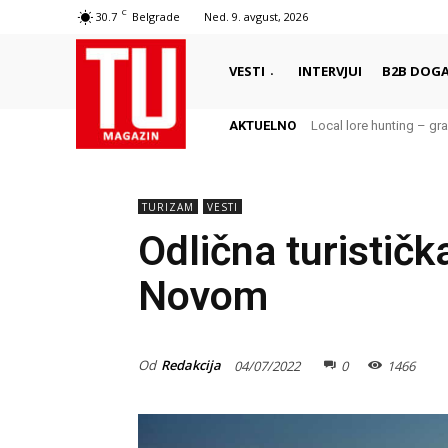
C
30.7
Belgrade
Ned. 9. avgust, 2026
VESTI
INTERVJUI
B2B DOGA
AKTUELNO
Local lore hunting – gra
TURIZAM
VESTI
Odlična turistič
Novom
Od
Redakcija
04/07/2022
0
1466