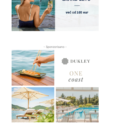
- Sponzorisano -