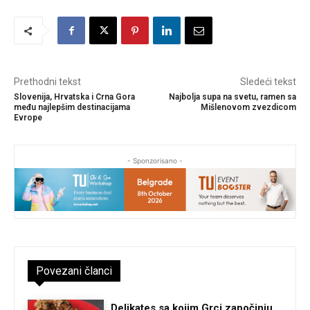
Prethodni tekst
Sledeći tekst
Slovenija, Hrvatska i Crna Gora
Najbolja supa na svetu, ramen sa
među najlepšim destinacijama
Mišlenovom zvezdicom
Evrope
- Sponzorisano -
Povezani članci
Delikates sa kojim Grci započinju