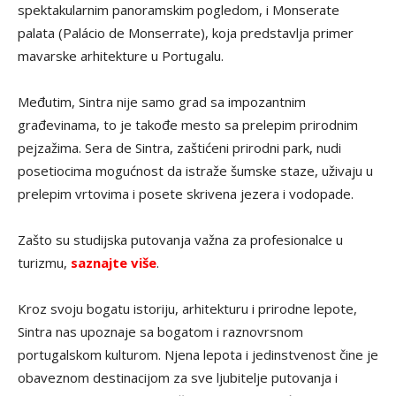
spektakularnim panoramskim pogledom, i Monserate
palata (Palácio de Monserrate), koja predstavlja primer
mavarske arhitekture u Portugalu.
Međutim, Sintra nije samo grad sa impozantnim
građevinama, to je takođe mesto sa prelepim prirodnim
pejzažima. Sera de Sintra, zaštićeni prirodni park, nudi
posetiocima mogućnost da istraže šumske staze, uživaju u
prelepim vrtovima i posete skrivena jezera i vodopade.
Zašto su studijska putovanja važna za profesionalce u
turizmu,
saznajte više
.
Kroz svoju bogatu istoriju, arhitekturu i prirodne lepote,
Sintra nas upoznaje sa bogatom i raznovrsnom
portugalskom kulturom. Njena lepota i jedinstvenost čine je
obaveznom destinacijom za sve ljubitelje putovanja i