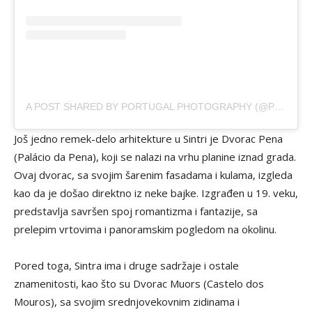
A POST SHARED BY PORTUGAL PHOTOGRAPHY (@PORTUGALTIMELESS)
Još jedno remek-delo arhitekture u Sintri je Dvorac Pena
(Palácio da Pena), koji se nalazi na vrhu planine iznad grada.
Ovaj dvorac, sa svojim šarenim fasadama i kulama, izgleda
kao da je došao direktno iz neke bajke. Izgrađen u 19. veku,
predstavlja savršen spoj romantizma i fantazije, sa
prelepim vrtovima i panoramskim pogledom na okolinu.
Pored toga, Sintra ima i druge sadržaje i ostale
znamenitosti, kao što su Dvorac Muors (Castelo dos
Mouros), sa svojim srednjovekovnim zidinama i