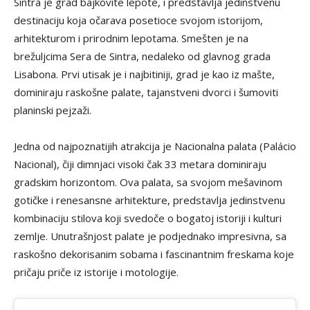
Sintra je grad bajkovite lepote, i predstavlja jedinstvenu
destinaciju koja očarava posetioce svojom istorijom,
arhitekturom i prirodnim lepotama. Smešten je na
brežuljcima Sera de Sintra, nedaleko od glavnog grada
Lisabona. Prvi utisak je i najbitiniji, grad je kao iz mašte,
dominiraju raskošne palate, tajanstveni dvorci i šumoviti
planinski pejzaži.
Jedna od najpoznatijih atrakcija je Nacionalna palata (Palácio
Nacional), čiji dimnjaci visoki čak 33 metara dominiraju
gradskim horizontom. Ova palata, sa svojom mešavinom
gotičke i renesansne arhitekture, predstavlja jedinstvenu
kombinaciju stilova koji svedoče o bogatoj istoriji i kulturi
zemlje. Unutrašnjost palate je podjednako impresivna, sa
raskošno dekorisanim sobama i fascinantnim freskama koje
pričaju priče iz istorije i motologije.