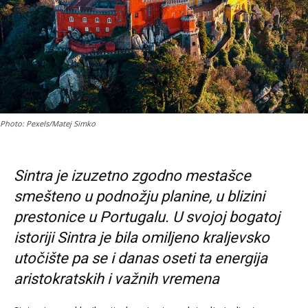
Photo: Pexels/Matej Simko
Sintra je izuzetno zgodno mestašce
smešteno u podnožju planine, u blizini
prestonice u Portugalu. U svojoj bogatoj
istoriji Sintra je bila omiljeno kraljevsko
utočište pa se i danas oseti ta energija
aristokratskih i važnih vremena