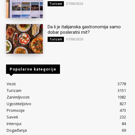
07/08/2026
Turizam
Da li je italijanska gastronomija samo
dobar posleratni mit?
07/08/2026
Turizam
Popularne kategorije
Vesti
3778
Turizam
3151
Zanimljivosti
1082
Ugostiteljstvo
827
Promocije
473
Saveti
232
Intervjui
84
Događanja
69