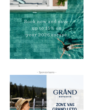
- Sponzorisano -