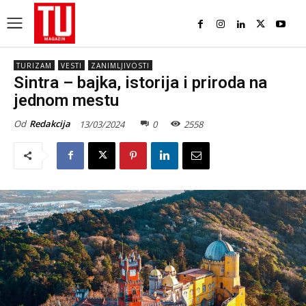
TURIZAM
VESTI
ZANIMLJIVOSTI
Sintra – bajka, istorija i priroda na
jednom mestu
Od
Redakcija
13/03/2024
0
2558