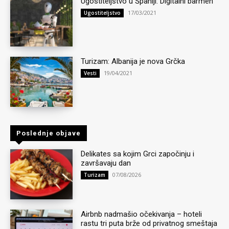
Ugostiteljstvo u Španiji: Digitalni barmen
17/03/2021
Ugostiteljstvo
Turizam: Albanija je nova Grčka
19/04/2021
Vesti
Poslednje objave
Delikates sa kojim Grci započinju i
završavaju dan
07/08/2026
Turizam
Airbnb nadmašio očekivanja – hoteli
rastu tri puta brže od privatnog smeštaja