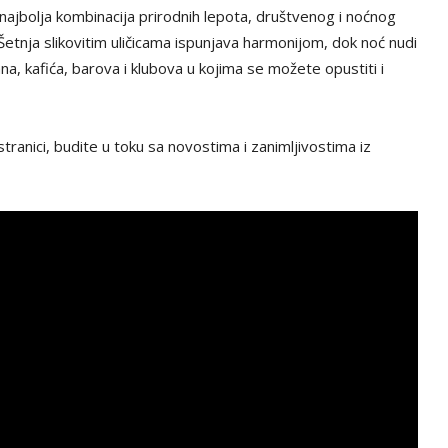
 najbolja kombinacija prirodnih lepota, društvenog i noćnog
Šetnja slikovitim uličicama ispunjava harmonijom, dok noć nudi
, kafića, barova i klubova u kojima se možete opustiti i
tranici, budite u toku sa novostima i zanimljivostima iz