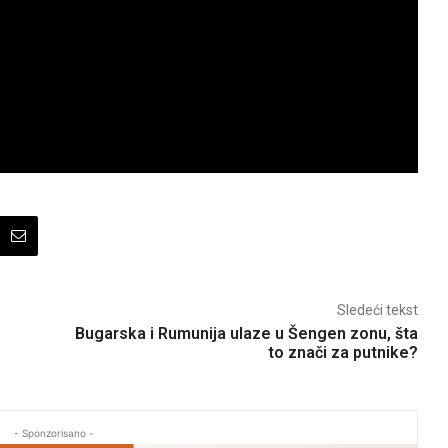
Sledeći tekst
Bugarska i Rumunija ulaze u Šengen zonu, šta
to znači za putnike?
- Sponzorisano -