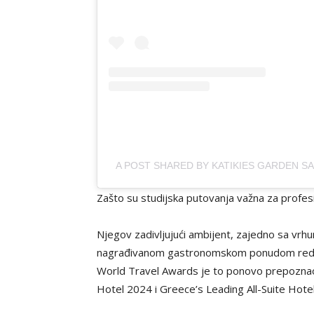
A POST SHARED BY KATIKIES GARDEN S
Zašto su studijska putovanja važna za profes
Njegov zadivljujući ambijent, zajedno sa vr
nagrađivanom gastronomskom ponudom redefi
World Travel Awards je to ponovo prepoznao
Hotel 2024 i Greece’s Leading All-Suite Hote