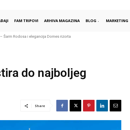
ĐAJI
FAM TRIPOVI
ARHIVA MAGAZINA
BLOG
MARKETING
– Šarm Rodosa i elegancija Domes rizorta
je daleko od gužvi i turista
ira do najboljeg
Share