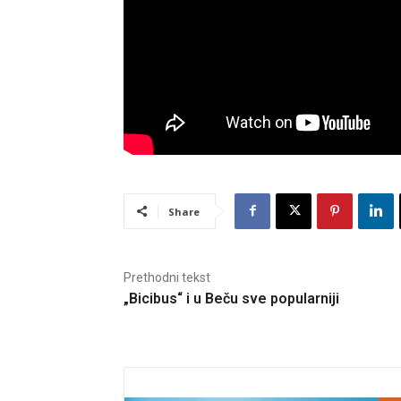
Share
Prethodni tekst
„Bicibus“ i u Beču sve popularniji