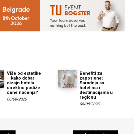
Više od estetike
Benefiti za
– kako dobar
zaposlene:
dizajn hotela
Saradnja sa
direktno podiže
hotelima i
cene noćenja?
destinacijama u
regionu
06/08/2026
06/08/2026