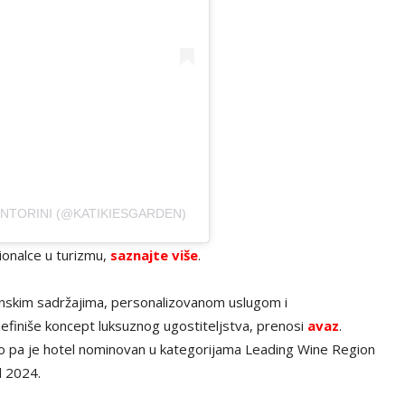
ANTORINI (@KATIKIESGARDEN)
ionalce u turizmu,
saznajte više
.
hunskim sadržajima, personalizovanom uslugom i
niše koncept luksuznog ugostiteljstva, prenosi
avaz
.
 pa je hotel nominovan u kategorijama Leading Wine Region
l 2024.