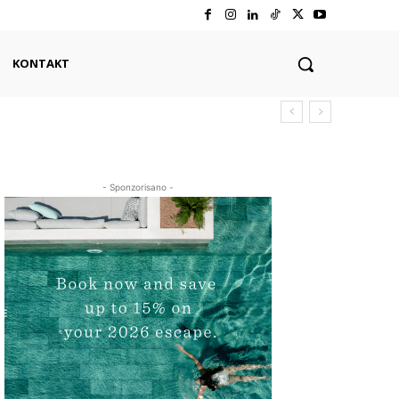
KONTAKT
- Sponzorisano -