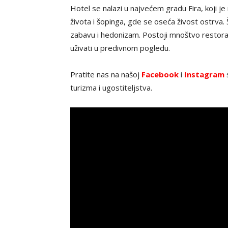
Hotel se nalazi u najvećem gradu Fira, koji je
života i šopinga, gde se oseća živost ostrva. 
zabavu i hedonizam. Postoji mnoštvo restorana
uživati ​​u predivnom pogledu.
Pratite nas na našoj
Facebook
i
Instagram
s
turizma i ugostiteljstva.