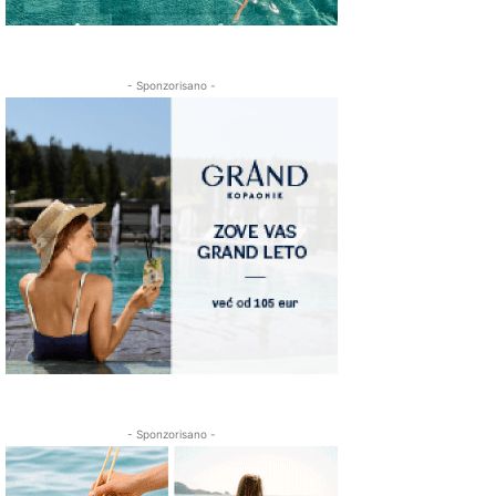
- Sponzorisano -
- Sponzorisano -