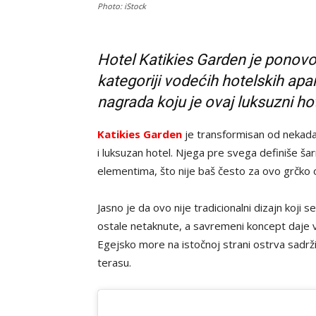
Photo: iStock
Hotel Katikies Garden je ponovo
kategoriji vodećih hotelskih ap
nagrada koju je ovaj luksuzni hot
Katikies Garden
je transformisan od nekada
i luksuzan hotel. Njega pre svega definiše š
elementima, što nije baš često za ovo grčko 
Jasno je da ovo nije tradicionalni dizajn koj
ostale netaknute, a savremeni koncept daje vi
Egejsko more na istočnoj strani ostrva sadrži 
terasu.