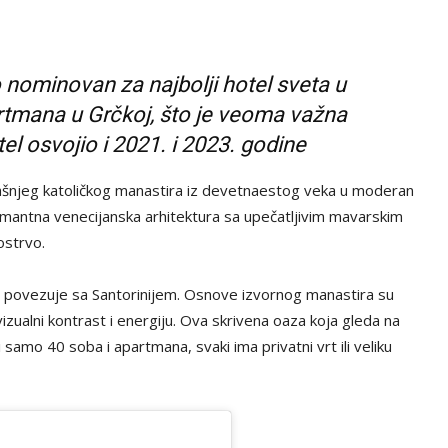
 nominovan za najbolji hotel sveta u
artmana u Grčkoj, što je veoma važna
el osvojio i 2021. i 2023. godine
šnjeg katoličkog manastira iz devetnaestog veka u moderan
armantna venecijanska arhitektura sa upečatljivim mavarskim
ostrvo.
i se povezuje sa Santorinijem. Osnove izvornog manastira su
zualni kontrast i energiju. Ova skrivena oaza koja gleda na
samo 40 soba i apartmana, svaki ima privatni vrt ili veliku