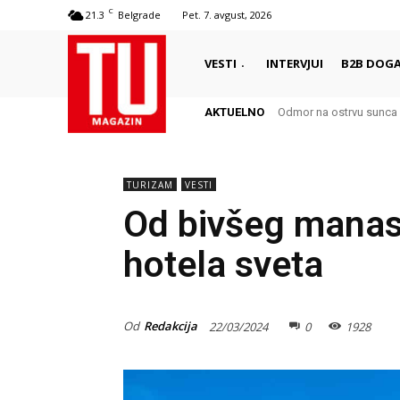
C
21.3
Belgrade
Pet. 7. avgust, 2026
VESTI
INTERVJUI
B2B DOGA
AKTUELNO
Odmor na ostrvu sunca 
Autentični biser Itali
TURIZAM
VESTI
Od bivšeg manast
hotela sveta
Od
Redakcija
22/03/2024
0
1928