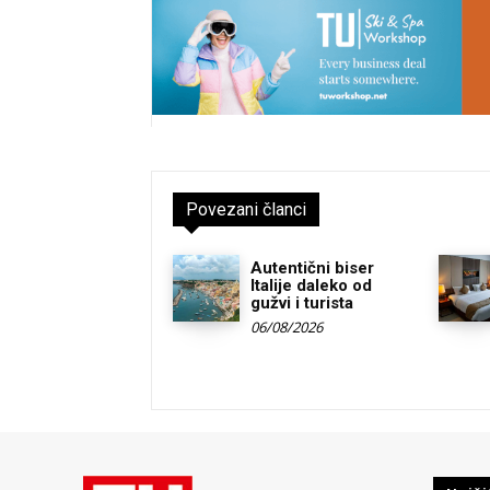
Povezani članci
Autentični biser
Italije daleko od
gužvi i turista
06/08/2026