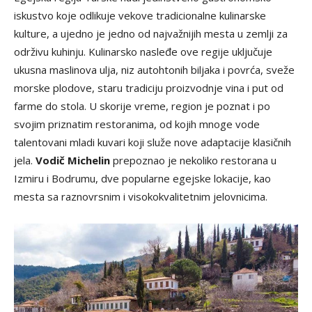
iskustvo koje odlikuje vekove tradicionalne kulinarske
kulture, a ujedno je jedno od najvažnijih mesta u zemlji za
održivu kuhinju. Kulinarsko nasleđe ove regije uključuje
ukusna maslinova ulja, niz autohtonih biljaka i povrća, sveže
morske plodove, staru tradiciju proizvodnje vina i put od
farme do stola. U skorije vreme, region je poznat i po
svojim priznatim restoranima, od kojih mnoge vode
talentovani mladi kuvari koji služe nove adaptacije klasičnih
jela.
Vodič Michelin
prepoznao je nekoliko restorana u
Izmiru i Bodrumu, dve popularne egejske lokacije, kao
mesta sa raznovrsnim i visokokvalitetnim jelovnicima.