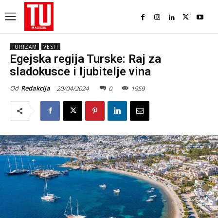
TURIZAM
VESTI
Egejska regija Turske: Raj za
sladokusce i ljubitelje vina
Od
Redakcija
20/04/2024
0
1959