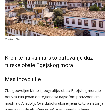
Photo: TGA
Krenite na kulinarsko putovanje duž
turske obale Egejskog mora
Maslinovo ulje
Zbog povoljne klime i geografije, obala Egejskog mora je
oduvek bila jedan od regiona sa najvećom proizvodnjom
maslina u Anadoliji. Ova duboko ukorenjena kultura i istorija
uzgoja takođe objašnjava zašto je egejska kuhinja