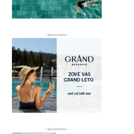
- Sponzorisano -
- Sponzorisano -