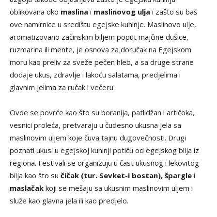
oblikovana oko
maslina
i
maslinovog ulja
i zašto su baš
ove namirnice u središtu egejske kuhinje. Maslinovo ulje,
aromatizovano začinskim biljem poput majčine dušice,
ruzmarina ili mente, je osnova za doručak na Egejskom
moru kao preliv za sveže pečen hleb, a sa druge strane
dodaje ukus, zdravlje i lakoću salatama, predjelima i
glavnim jelima za ručak i večeru.
Ovde se povrće kao što su boranija, patlidžan i artičoka,
vesnici proleća, pretvaraju u čudesno ukusna jela sa
maslinovim uljem koje čuva tajnu dugovečnosti. Drugi
poznati ukusi u egejskoj kuhinji potiču od egejskog bilja iz
regiona. Festivali se organizuju u čast ukusnog i lekovitog
bilja kao što su
čičak (tur. Sevket-i bostan), špargle
i
maslačak
koji se mešaju sa ukusnim maslinovim uljem i
služe kao glavna jela ili kao predjelo.