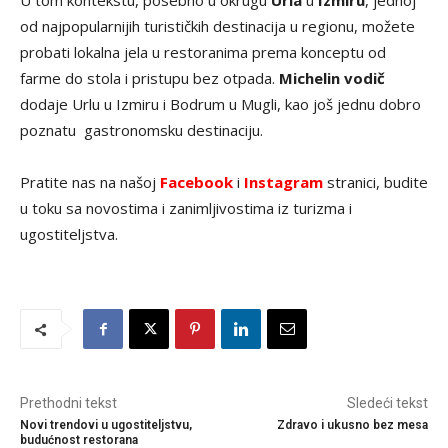
U tom kontekstu, posebno u okrugu
Urla
u
Izmiru
, jednoj
od najpopularnijih turističkih destinacija u regionu, možete
probati lokalna jela u restoranima prema konceptu od
farme do stola i pristupu bez otpada.
Michelin vodič
dodaje Urlu u Izmiru i Bodrum u Mugli, kao još jednu dobro
poznatu gastronomsku destinaciju.
Pratite nas na našoj
Facebook
i
Instagram
stranici, budite
u toku sa novostima i zanimljivostima iz turizma i
ugostiteljstva.
Prethodni tekst
Sledeći tekst
Novi trendovi u ugostiteljstvu,
Zdravo i ukusno bez mesa
budućnost restorana