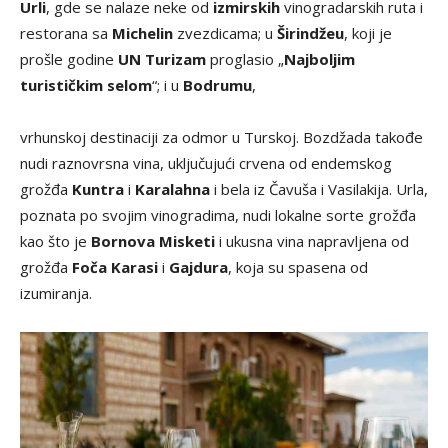
Urli
, gde se nalaze neke od
izmirskih
vinogradarskih ruta i
restorana sa
Michelin
zvezdicama; u
Širindžeu
, koji je
prošle godine
UN Turizam
proglasio „
Najboljim
turističkim selom
“; i u
Bodrumu
,
vrhunskoj destinaciji za odmor u Turskoj. Bozdžada takođe
nudi raznovrsna vina, uključujući crvena od endemskog
grožđa
Kuntra
i
Karalahna
i bela iz Čavuša i Vasilakija. Urla,
poznata po svojim vinogradima, nudi lokalne sorte grožđa
kao što je
Bornova Misketi
i ukusna vina napravljena od
grožđa
Foča Karasi
i
Gajdura
, koja su spasena od
izumiranja.