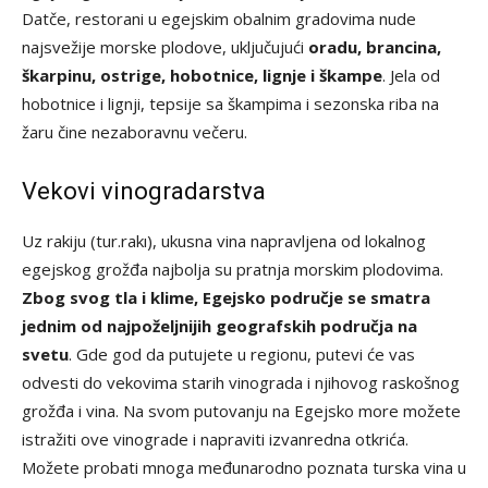
Datče, restorani u egejskim obalnim gradovima nude
najsvežije morske plodove, uključujući
oradu, brancina,
škarpinu, ostrige, hobotnice, lignje i škampe
. Jela od
hobotnice i lignji, tepsije sa škampima i sezonska riba na
žaru čine nezaboravnu večeru.
Vekovi vinogradarstva
Uz rakiju (tur.rakı), ukusna vina napravljena od lokalnog
egejskog grožđa najbolja su pratnja morskim plodovima.
Zbog svog tla i klime, Egejsko područje se smatra
jednim od najpoželjnijih geografskih područja na
svetu
. Gde god da putujete u regionu, putevi će vas
odvesti do vekovima starih vinograda i njihovog raskošnog
grožđa i vina. Na svom putovanju na Egejsko more možete
istražiti ove vinograde i napraviti izvanredna otkrića.
Možete probati mnoga međunarodno poznata turska vina u