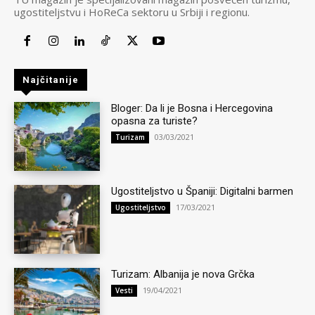
ugostiteljstvu i HoReCa sektoru u Srbiji i regionu.
Najčitanije
Bloger: Da li je Bosna i Hercegovina
opasna za turiste?
03/03/2021
Turizam
Ugostiteljstvo u Španiji: Digitalni barmen
17/03/2021
Ugostiteljstvo
Turizam: Albanija je nova Grčka
19/04/2021
Vesti