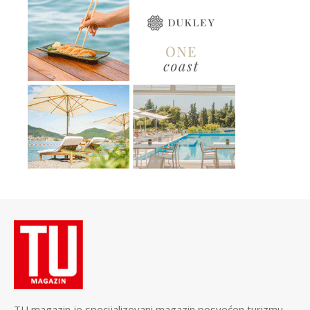
TU magazin je specijalizovani magazin posvećen turizmu,