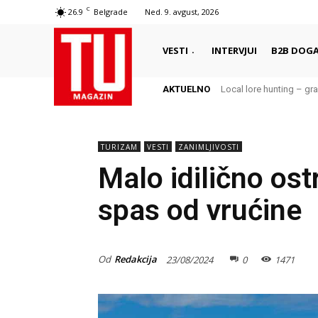
C
26.9
Belgrade
Ned. 9. avgust, 2026
VESTI
INTERVJUI
B2B DOGA
AKTUELNO
Local lore hunting – grad j
Da li znate da i Nema
TURIZAM
VESTI
ZANIMLJIVOSTI
Malo idilično ost
spas od vrućine
Od
Redakcija
23/08/2024
0
1471