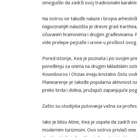
omogućilo da zadrži svoj tradicionalni karakte
Na ostrvu se takođe nalaze i brojna arheološk
najpoznatijih nalazišta je drevni grad Karthea,
očuvanim hramovima i drugim građevinama. Pu
vide prelepe pejzaže i urone u prošlost ovog
Pored istorije, Kea je poznata i po svojim pr
poređenju sa onima na drugim kikladskim ostr
Koundouros i Otzias imaju kristalno čistu vo
Planinarenje je takođe popularna aktivnost n
preko brda i dolina, pružajući zapanjujuće p
Zašto su studijska putovanja važna za profes
Iako je blizu Atine, Kea je uspela da zadrži sv
modernim turizmom. Ovo ostrvo privlači one koj