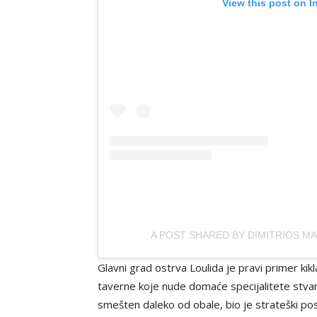
View this post on I
A POST SHARED BY DIMITRIOS MA
Glavni grad ostrva Loulida je pravi primer kik
taverne koje nude domaće specijalitete stvar
smešten daleko od obale, bio je strateški pos