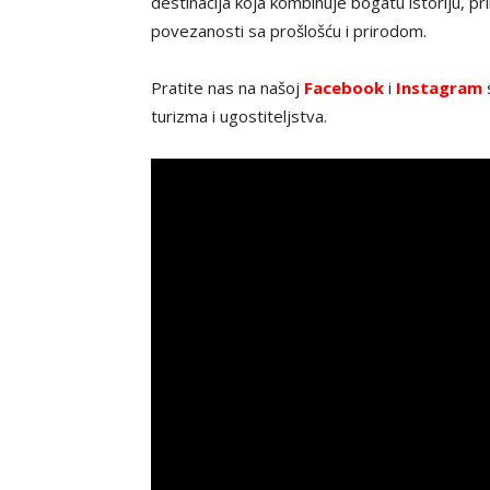
destinacija koja kombinuje bogatu istoriju, p
povezanosti sa prošlošću i prirodom.
Pratite nas na našoj
Facebook
i
Instagram
s
turizma i ugostiteljstva.