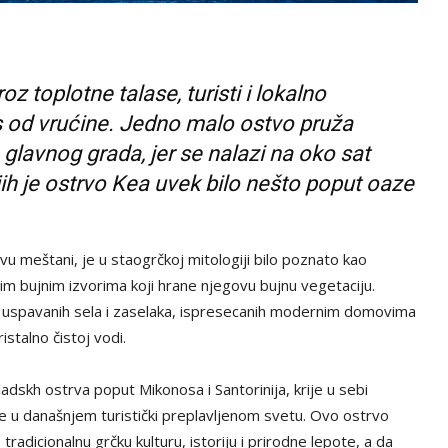
z toplotne talase, turisti i lokalno
s od vrućine. Jedno malo ostvo pruža
glavnog grada, jer se nalazi na oko sat
ih je ostrvo Kea uvek bilo nešto poput oaze
ovu meštani, je u staogrčkoj mitologiji bilo poznato kao
im bujnim izvorima koji hrane njegovu bujnu vegetaciju.
zu uspavanih sela i zaselaka, ispresecanih modernim domovima
istalno čistoj vodi.
dskh ostrva poput Mikonosa i Santorinija, krije u sebi
te u današnjem turistički preplavljenom svetu. Ovo ostrvo
tradicionalnu grčku kulturu, istoriju i prirodne lepote, a da