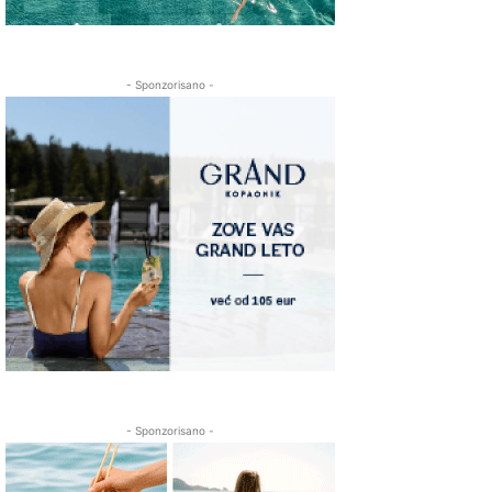
- Sponzorisano -
- Sponzorisano -