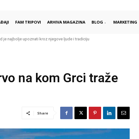
ĐAJI
FAM TRIPOVI
ARHIVA MAGAZINA
BLOG
MARKETING
e najbolje upoznati kroz njegove ljude i tradiciju
čka ima svoje Meteore?
rvo na kom Grci traže
Share