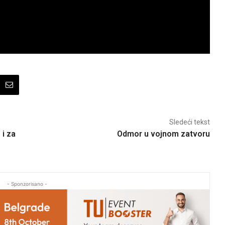
Sledeći tekst
 i za
Odmor u vojnom zatvoru
- Sponzorisano -