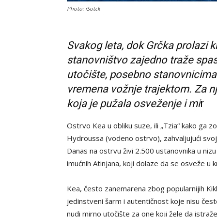
Photo: iSotck
Svakog leta, dok Grčka prolazi kro
stanovništvo zajedno traže spa
utočište, posebno stanovnicima 
vremena vožnje trajektom. Za nj
koja je pužala osveženje i mi
r
Ostrvo Kea u obliku suze, ili „Tzia“ kako ga z
Hydroussa (vodeno ostrvo), zahvaljujući svoj
Danas na ostrvu živi 2.500 ustanovnika u ni
imućnih Atinjana, koji dolaze da se osveže u kr
Kea, često zanemarena zbog popularnijih Kikla
jedinstveni šarm i autentičnost koje nisu čes
nudi mirno utočište za one koji žele da istraže 