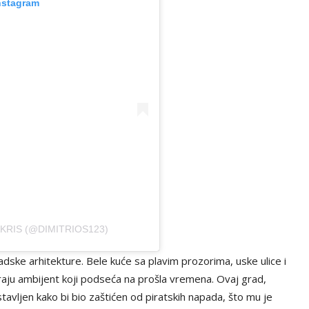
nstagram
KRIS (@DIMITRIOS123)
ladske arhitekture. Bele kuće sa plavim prozorima, uske ulice i
aju ambijent koji podseća na prošla vremena. Ovaj grad,
tavljen kako bi bio zaštićen od piratskih napada, što mu je