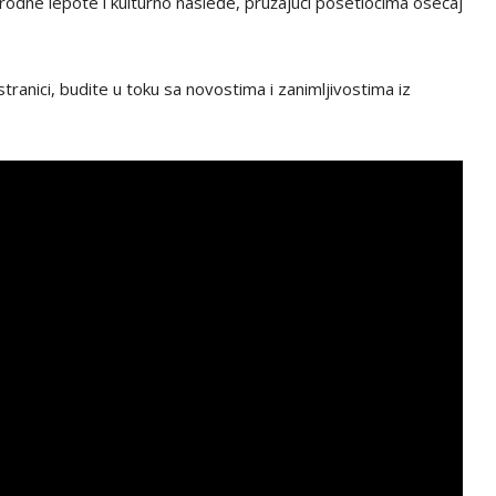
rirodne lepote i kulturno nasleđe, pružajući posetiocima osećaj
tranici, budite u toku sa novostima i zanimljivostima iz