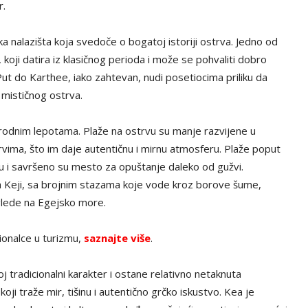
r.
a nalazišta koja svedoče o bogatoj istoriji ostrva. Jedno od
 koji datira iz klasičnog perioda i može se pohvaliti dobro
t do Karthee, iako zahtevan, nudi posetiocima priliku da
 mističnog ostrva.
irodnim lepotama. Plaže na ostrvu su manje razvijene u
vima, što im daje autentičnu i mirnu atmosferu. Plaže poput
du i savršeno su mesto za opuštanje daleko od gužvi.
a Keji, sa brojnim stazama koje vode kroz borove šume,
oglede na Egejsko more.
ionalce u turizmu,
saznajte više
.
oj tradicionalni karakter i ostane relativno netaknuta
i traže mir, tišinu i autentično grčko iskustvo. Kea je