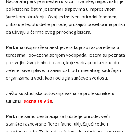
Nacionalni park je smešten u srcu Hrvatske, najpoznatiji je
po kristalno čistim jezerima i slapovima u impresivnom
šumskom okruženju. Ovaj jedinstveni prirodni fenomen,
prikazuje lepotu divlje prirode, pružajući posetiocima priliku
da uživaju u čarima ovog prirodnog bisera.
Park ima ukupno šesnaest jezera koja su raspoređena u
terasama i povezana serijom vodopada. Jezera su poznata
po svojim živopisnim bojama, koje variraju od azurne do
zelene, sive i plave, u zavisnosti od mineralnog sadržaja i
organizama u vodi, kao i od ugla sunčeve svetlosti.
Zašto su studijska putovanja važna za profesionalce u
turizmu,
saznajte više
.
Park nije samo destinacija za ljubitelje prirode, već i
stanište raznovrsne flore i faune, uključujući retke i
ugrožene vrste. To je raj za fotografe, planinare i sve one