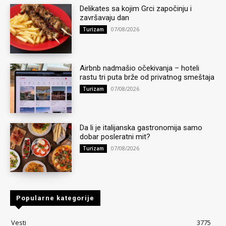
Delikates sa kojim Grci započinju i
završavaju dan
07/08/2026
Turizam
Airbnb nadmašio očekivanja – hoteli
rastu tri puta brže od privatnog smeštaja
07/08/2026
Turizam
Da li je italijanska gastronomija samo
dobar posleratni mit?
07/08/2026
Turizam
Popularne kategorije
Vesti
3775