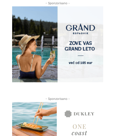
- Sponzorisano -
- Sponzorisano -