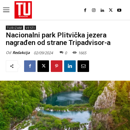
TURIZAM
VESTI
Nacionalni park Plitvička jezera
nagrađen od strane Tripadvisor-a
Od
Redakcija
02/09/2024
0
1665