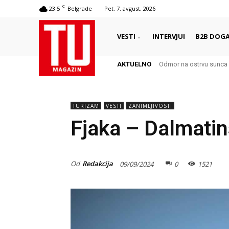
C
23.5
Belgrade
Pet. 7. avgust, 2026
VESTI
INTERVJUI
B2B DOGA
AKTUELNO
Odmor na ostrvu sunca –
Autentični biser Italije
TURIZAM
VESTI
ZANIMLJIVOSTI
Fjaka – Dalmatin
Od
Redakcija
09/09/2024
0
1521