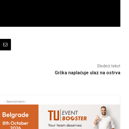
Sledeći tekst
Grčka naplaćuje ulaz na ostrva
- Sponzorisano -