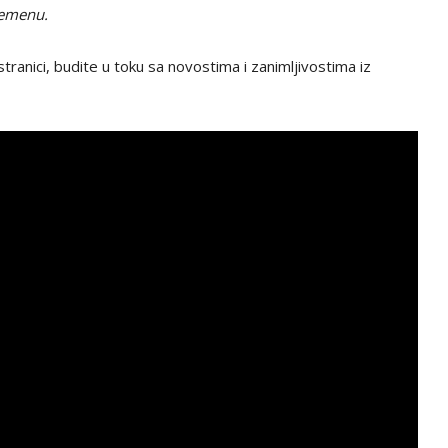
remenu.
tranici, budite u toku sa novostima i zanimljivostima iz