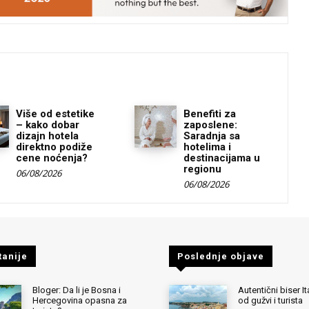
Više od estetike
Benefiti za
– kako dobar
zaposlene:
dizajn hotela
Saradnja sa
direktno podiže
hotelima i
cene noćenja?
destinacijama u
regionu
06/08/2026
06/08/2026
tanije
Poslednje objave
Bloger: Da li je Bosna i
Autentični biser It
Hercegovina opasna za
od gužvi i turista