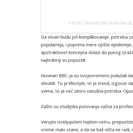
A POST SHARED BY MARIJAN Š
Da stvari budu još komplikovanije, potreba 
popularnija, i poprima mere opšte epidemije, 
apstraktnost koncepta dolazi do punog izražaja
najhrabriji su popustili.
Novinari BBC-ja su svojevremeno pokušali da 
shvatili. To je lifestyle, to je trend, izgovor 
svima, to je već skoro nasušna potreba. Opust
Zašto su studijska putovanja važna za profes
Verujte isceljujućem toplom vetru, prepustite
vreme malo stane, a da se baš ništa ne radi, 