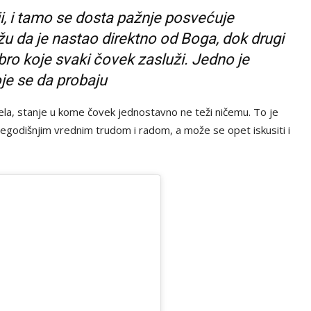
i, i tamo se dosta pažnje posvećuje
u da je nastao direktno od Boga, dok drugi
bro koje svaki čovek zasluži. Jedno je
oje se da probaju
 tela, stanje u kome čovek jednostavno ne teži ničemu. To je
šegodišnjim vrednim trudom i radom, a može se opet iskusiti i