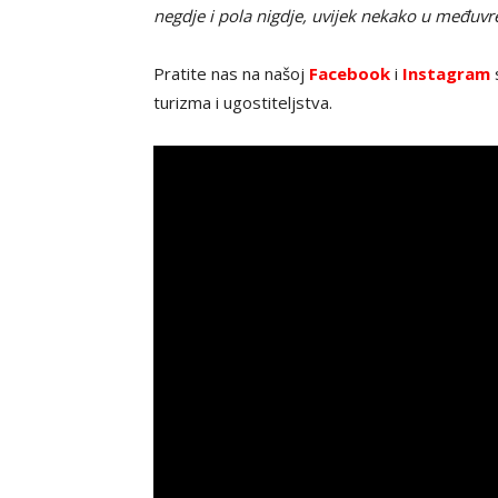
negdje i pola nigdje, uvijek nekako u međuv
Pratite nas na našoj
Facebook
i
Instagram
s
turizma i ugostiteljstva.