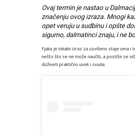
Ovaj termin je nastao u Dalmacij
značenju ovog izraza. Mnogi kaž
opet veruju u sudbinu i opšte do
sigurno, dalmatinci znaju, i ne b
Fjaka je lokalni izraz za uzvišeno staje uma i
nešto što se ne može naučiti, a postiže se vi
doživeti praktično uvek i svuda.