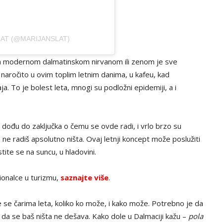
LAT (@MARIJANSLAT)
za modernom dalmatinskom nirvanom ili zenom je sve
naročito u ovim toplim letnim danima, u kafeu, kad
. To je bolest leta, mnogi su podložni epidemiji, a i
dođu do zaključka o čemu se ovde radi, i vrlo brzo su
da ne radiš apsolutno ništa. Ovaj letnji koncept može poslužiti
ite se na suncu, u hladovini.
ionalce u turizmu,
saznajte više
.
 se čarima leta, koliko ko može, i kako može. Potrebno je da
i da se baš ništa ne dešava. Kako dole u Dalmaciji kažu –
pola