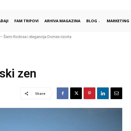
ĐAJI
FAM TRIPOVI
ARHIVA MAGAZINA
BLOG
MARKETING
 Šarm Rodosa i elegancija Domes rizorta
 daleko od gužvi i turista
ski zen
Share