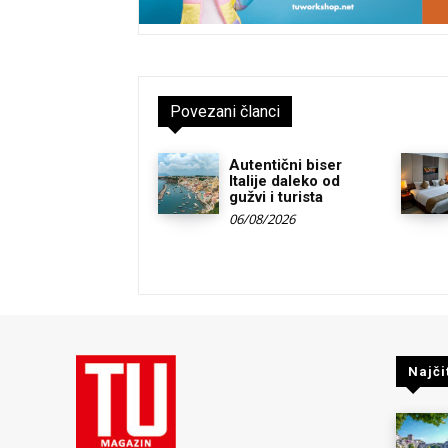
Povezani članci
Autentični biser
Italije daleko od
gužvi i turista
06/08/2026
Najči