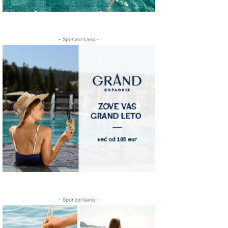
- Sponzorisano -
- Sponzorisano -