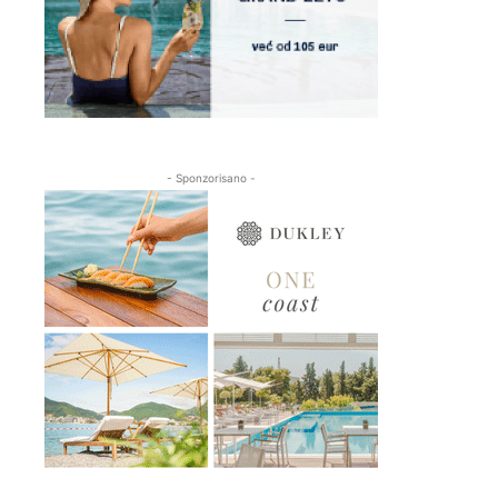
- Sponzorisano -