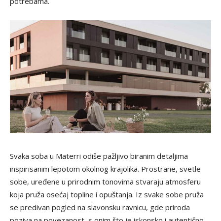
potrebama.
Svaka soba u Materri odiše pažljivo biranim detaljima
inspirisanim lepotom okolnog krajolika. Prostrane, svetle
sobe, uređene u prirodnim tonovima stvaraju atmosferu
koja pruža osećaj topline i opuštanja. Iz svake sobe pruža
se predivan pogled na slavonsku ravnicu, gde priroda
poziva na povezanost, s onim što je iskonsko i autentično.