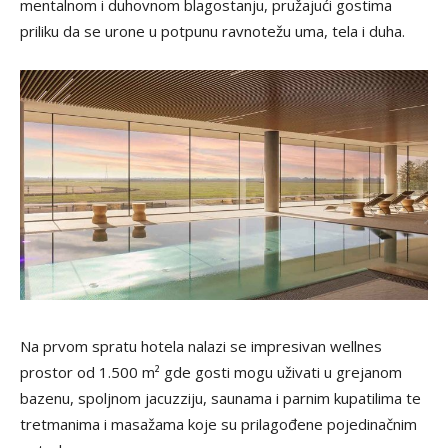
mentalnom i duhovnom blagostanju, pružajući gostima
priliku da se urone u potpunu ravnotežu uma, tela i duha.
Na prvom spratu hotela nalazi se impresivan wellnes
prostor od 1.500 m² gde gosti mogu uživati u grejanom
bazenu, spoljnom jacuzziju, saunama i parnim kupatilima te
tretmanima i masažama koje su prilagođene pojedinačnim