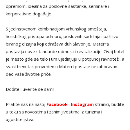
opremom, idealna za poslovne sastanke, seminare i
korporativne događaje.
S jedinstvenom kombinacijom vrhunskog smeštaja,
holističkog pristupa odmoru, poslovnih sadržaja i pažljivo
biranog dizajna koji odražava duh Slavonije, Materra
postavlja nove standarde odmora i revitalizacije. Ovaj hotel
je mesto gde se telo i um ujedinjuju u potpunoj ravnoteži, a
svaki trenutak proveden u Materri postaje nezaboravan
deo vaše životne priče.
Dođite i uverite se sami!
Pratite nas na našoj
Facebook
i
Instagram
stranici, budite
u toku sa novostima i zanimljivostima iz turizma i
ugostiteljstva.