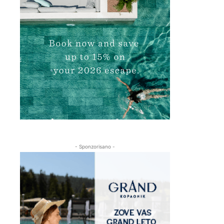
- Sponzorisano -