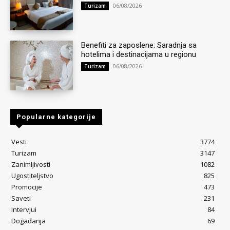
06/08/2026
Turizam
Benefiti za zaposlene: Saradnja sa
hotelima i destinacijama u regionu
06/08/2026
Turizam
Popularne kategorije
Vesti
3774
Turizam
3147
Zanimljivosti
1082
Ugostiteljstvo
825
Promocije
473
Saveti
231
Intervjui
84
Događanja
69