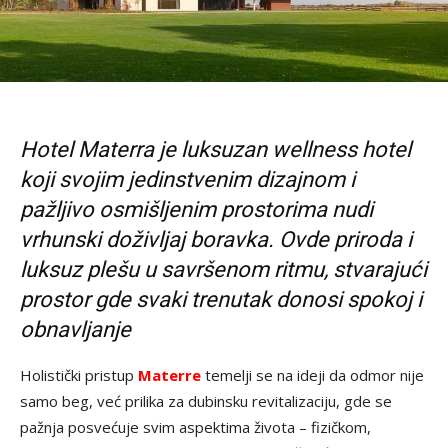
Hotel Materra je luksuzan wellness hotel
koji svojim jedinstvenim dizajnom i
pažljivo osmišljenim prostorima nudi
vrhunski doživljaj boravka. Ovde priroda i
luksuz plešu u savršenom ritmu, stvarajući
prostor gde svaki trenutak donosi spokoj i
obnavljanje
Holistički pristup
Materre
temelji se na ideji da odmor nije
samo beg, već prilika za dubinsku revitalizaciju, gde se
pažnja posvećuje svim aspektima života – fizičkom,