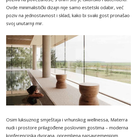
Ovde minimalistički dizajn nije samo estetski odabir, već
poziv na jednostavnost i sklad, kako bi svaki gost pronašao
svoj unutarnji mir.
Osim luksuznog smještaja i vrhunskog wellnessa, Materra
nudi i prostore prilagođene poslovnim gostima – moderna
konferencijska dvorana, opremljena najsavremenijom