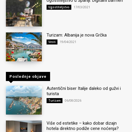
Ugostiteljstvo u Španiji: Digitalni barmen
17/03/2021
Ugostiteljstvo
Turizam: Albanija je nova Grčka
19/04/2021
Vesti
Poslednje objave
Autentični biser Italije daleko od gužvi i
turista
06/08/2026
Turizam
Više od estetike – kako dobar dizajn
hotela direktno podiže cene noćenja?