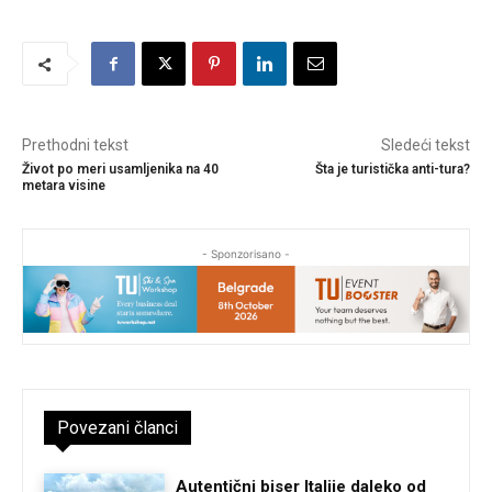
Prethodni tekst
Sledeći tekst
Život po meri usamljenika na 40
Šta je turistička anti-tura?
metara visine
- Sponzorisano -
Povezani članci
Autentični biser Italije daleko od