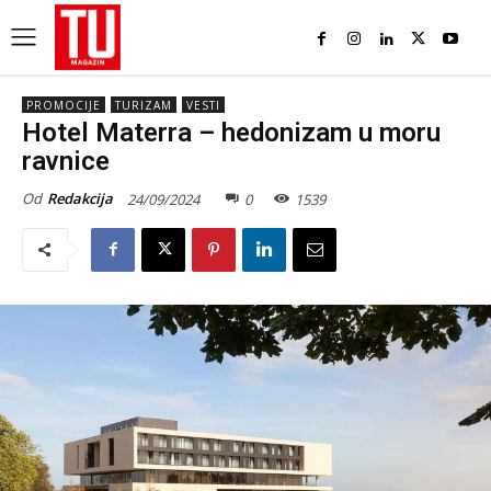
PROMOCIJE
TURIZAM
VESTI
Hotel Materra – hedonizam u moru
ravnice
Od
Redakcija
24/09/2024
0
1539