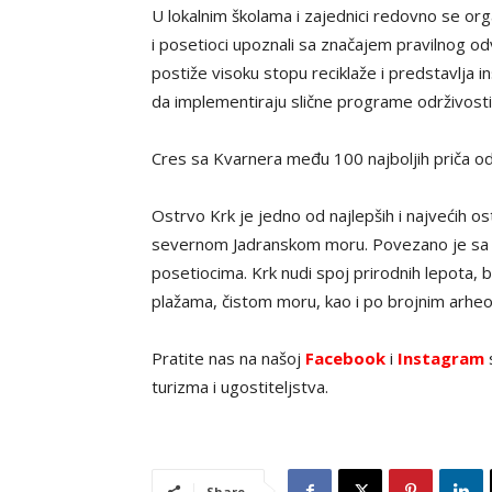
U lokalnim školama i zajednici redovno se org
i posetioci upoznali sa značajem pravilnog od
postiže visoku stopu reciklaže i predstavlja in
da implementiraju slične programe održivosti
Cres sa Kvarnera među 100 najboljih priča odr
Ostrvo Krk je jedno od najlepših i najvećih 
severnom Jadranskom moru. Povezano je sa 
posetiocima. Krk nudi spoj prirodnih lepota, bo
plažama, čistom moru, kao i po brojnim arheo
Pratite nas na našoj
Facebook
i
Instagram
s
turizma i ugostiteljstva.
Share