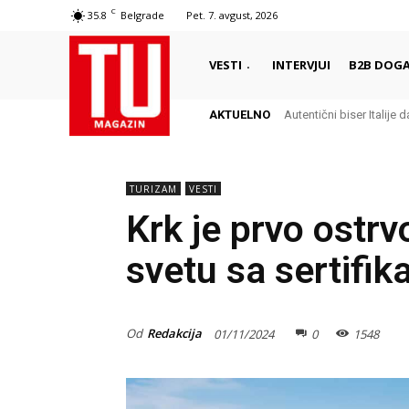
C
35.8
Belgrade
Pet. 7. avgust, 2026
VESTI
INTERVJUI
B2B DOGA
AKTUELNO
Autentični biser Italije d
TURIZAM
VESTI
Krk je prvo ostrv
svetu sa sertifi
Od
Redakcija
01/11/2024
0
1548