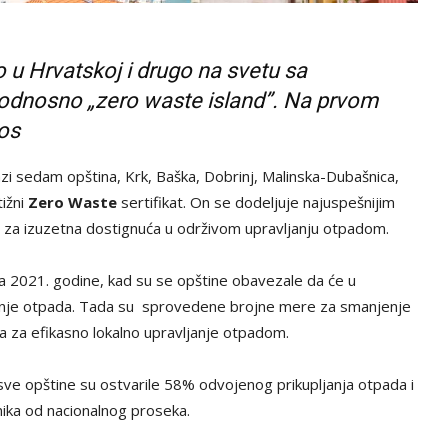
o u Hrvatskoj i drugo na svetu sa
 odnosno „zero waste island”. Na prvom
los
zi sedam opština, Krk, Baška, Dobrinj, Malinska-Dubašnica,
tižni
Zero Waste
sertifikat. On se dodeljuje najuspešnijim
 za izuzetna dostignuća u održivom upravljanju otpadom.
ta 2021. godine, kad su se opštine obavezale da će u
sanje otpada. Tada su sprovedene brojne mere za smanjenje
a za efikasno lokalno upravljanje otpadom.
sve opštine su ostvarile 58% odvojenog prikupljanja otpada i
ka od nacionalnog proseka.