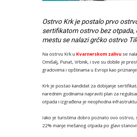
Ostrvo Krk je postalo prvo ostrv
sertifikatom ostrvo bez otpada,
mestu se nalazi grčko ostrvo Ti
Na ostrvu Krk u
Kvarnerskom zalivu
se nala
Omišalj, Punat, Vrbnik, i sve su dobile je pres
gradovima i opštinama u Evropi kao priznanje
Krk je postao kandidat za dobijanje sertifika
narednim godinama napraviti plan za reguli
otpada i izgrađena je neophodna infrastruktu
Iako je turistima dobro poznato ovo ostrvo, 
22% manje mešanog otpada po glavi stanovni