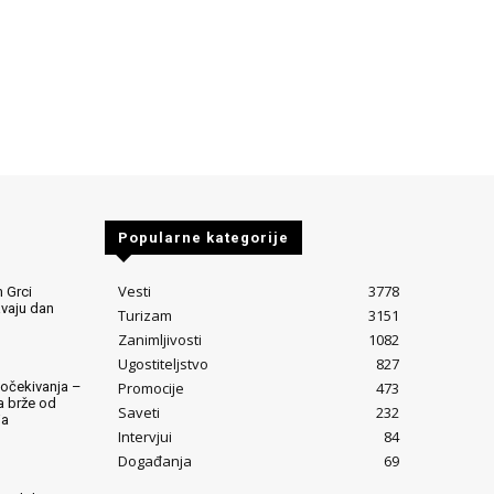
Popularne kategorije
Vesti
3778
 Grci
avaju dan
Turizam
3151
Zanimljivosti
1082
Ugostiteljstvo
827
Promocije
473
očekivanja –
ta brže od
Saveti
232
ja
Intervjui
84
Događanja
69