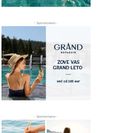
- Sponzorisano -
- Sponzorisano -