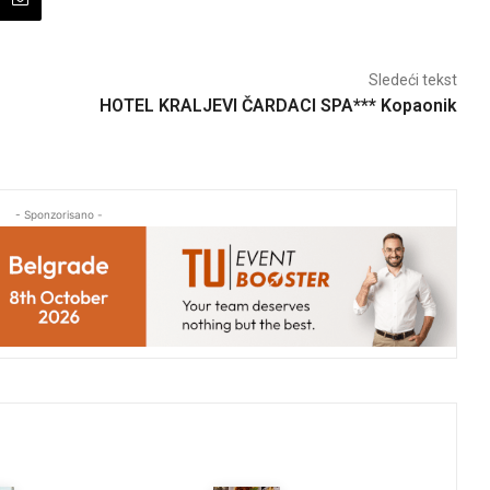
Sledeći tekst
HOTEL KRALJEVI ČARDACI SPA*** Kopaonik
- Sponzorisano -