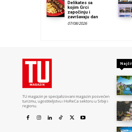
Delikates sa
kojim Grci
započinju i
završavaju dan
07/08/2026
Najči
TU magazin je specijalizovani magazin posvećen
turizmu, ugostiteljstvu i HoReCa sektoru u Srbiji i
regionu.