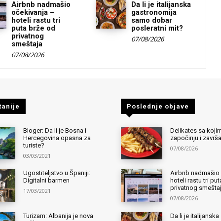
Airbnb nadmašio
Da li je italijanska
očekivanja –
gastronomija
hoteli rastu tri
samo dobar
puta brže od
posleratni mit?
privatnog
07/08/2026
smeštaja
07/08/2026
tanije
Poslednje objave
Bloger: Da li je Bosna i
Delikates sa kojim
Hercegovina opasna za
započinju i završ
turiste?
07/08/2026
03/03/2021
Ugostiteljstvo u Španiji:
Airbnb nadmašio 
Digitalni barmen
hoteli rastu tri pu
privatnog smešta
17/03/2021
07/08/2026
Turizam: Albanija je nova
Da li je italijanska