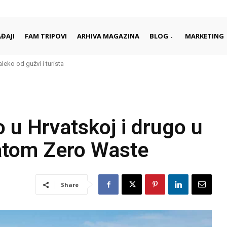
ĐAJI
FAM TRIPOVI
ARHIVA MAGAZINA
BLOG
MARKETING
aleko od gužvi i turista
o u Hrvatskoj i drugo u
katom Zero Waste
Share