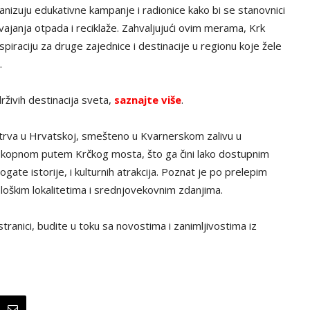
anizuju edukativne kampanje i radionice kako bi se stanovnici
vajanja otpada i reciklaže. Zahvaljujući ovim merama, Krk
spiraciju za druge zajednice i destinacije u regionu koje žele
.
živih destinacija sveta,
saznajte više
.
ostrva u Hrvatskoj, smešteno u Kvarnerskom zalivu u
kopnom putem Krčkog mosta, što ga čini lako dostupnim
gate istorije, i kulturnih atrakcija. Poznat je po prelepim
loškim lokalitetima i srednjovekovnim zdanjima.
tranici, budite u toku sa novostima i zanimljivostima iz