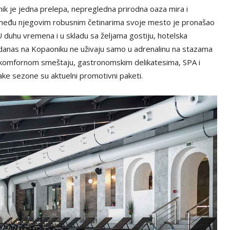
ik je jedna prelepa, nepregledna prirodna oaza mira i
među njegovim robusnim četinarima svoje mesto je pronašao
 duhu vremena i u skladu sa željama gostiju, hotelska
 danas na Kopaoniku ne uživaju samo u adrenalinu na stazama
 u komfornom smeštaju, gastronomskim delikatesima, SPA i
ke sezone su aktuelni promotivni paketi.