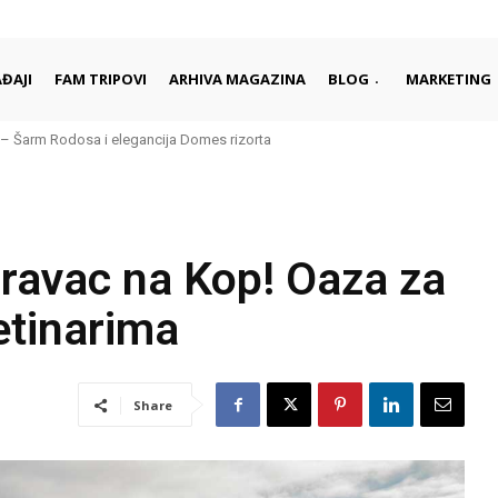
ĐAJI
FAM TRIPOVI
ARHIVA MAGAZINA
BLOG
MARKETING
arm Rodosa i elegancija Domes rizorta
daleko od gužvi i turista
pravac na Kop! Oaza za
etinarima
Share