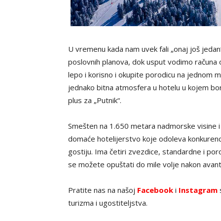
U vremenu kada nam uvek fali „onaj još jedan
poslovnih planova, dok usput vodimo računa 
lepo i korisno i okupite porodicu na jednom 
jednako bitna atmosfera u hotelu u kojem bora
plus za „Putnik“.
Smešten na 1.650 metara nadmorske visine i 
domaće hotelijerstvo koje odoleva konkurencij
gostiju. Ima četiri zvezdice, standardne i po
se možete opuštati do mile volje nakon avan
Pratite nas na našoj
Facebook
i
Instagram
s
turizma i ugostiteljstva.