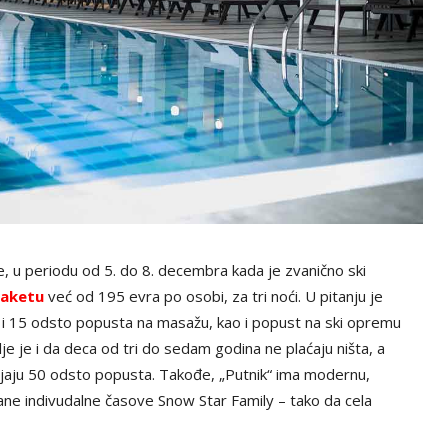
e, u periodu od 5. do 8. decembra kada je zvanično ski
paketu
već od 195 evra po osobi, za tri noći. U pitanju je
e i 15 odsto popusta na masažu, kao i popust na ski opremu
e je i da deca od tri do sedam godina ne plaćaju ništa, a
jaju 50 odsto popusta. Takođe, „Putnik“ ima modernu,
ane indivudalne časove Snow Star Family – tako da cela