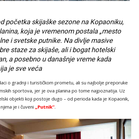
d početka skijaške sezone na Kopaoniku,
planina, koja je vremenom postala „mesto
lne i svetske putnike. Na divlje masive
re staze za skijaše, ali i bogat hotelski
šan, a posebno u današnje vreme kada
ija je sve veća
i o gradnji i turističkom prometu, ali su najbolje preporuke
zimskih sportova, jer je ova planina po tome najpoznatija. Uz
elski objekti koji postoje dugo – od perioda kada je Kopaonik,
 njima je i čuveni
„Putnik“
.