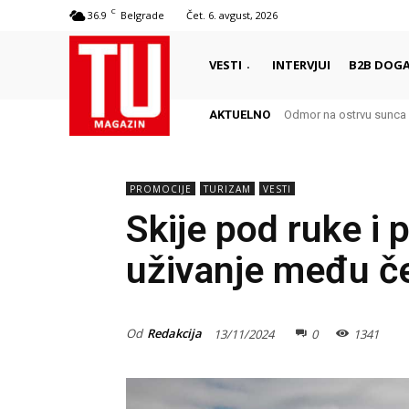
C
36.9
Belgrade
Čet. 6. avgust, 2026
VESTI
INTERVJUI
B2B DOGA
AKTUELNO
Odmor na ostrvu sunca – Š
Autentični biser Italije 
PROMOCIJE
TURIZAM
VESTI
Skije pod ruke i 
uživanje među č
Od
Redakcija
13/11/2024
0
1341