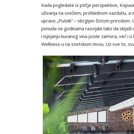
Kada pogledate iz ptičje perspektive, Kopaon
uživanja na svežem, prohladnom vazduhu, a 
upravo „Putnik“ – obrgljen čistom prirodom. U
ponuda se godinama razvijala tako da skijaši
i ispijanju kuvanog vina posle zamora, već i
Wellness-u na svetskom nivou. Uz sve to, sva