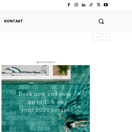
KONTAKT
- Sponzorisano -