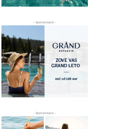
- Sponzorisano -
- Sponzorisano -