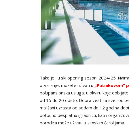
Tako je i u ski opening sezoni 2024/25. Naim
otvaranje, možete uživati u
„Putnikovom“ 
polupansionska usluga, u okviru koje dobijat
od 15 do 20 odsto. Dobra vest za sve roditelj
mališani uzrasta od sedam do 12 godina dobi
potpuno besplatnu igraonicu, kao i organizov
porodica može uživati u zimskim čarolijama.