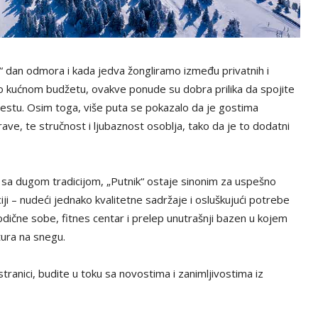
“ dan odmora i kada jedva žongliramo između privatnih i
o kućnom budžetu, ovakve ponude su dobra prilika da spojite
mestu. Osim toga, više puta se pokazalo da je gostima
ve, te stručnost i ljubaznost osoblja, tako da je to dodatni
sa dugom tradicijom, „Putnik“ ostaje sinonim za uspešno
i – nudeći jednako kvalitetne sadržaje i osluškujući potrebe
rodične sobe, fitnes centar i prelep unutrašnji bazen u kojem
tura na snegu.
tranici, budite u toku sa novostima i zanimljivostima iz