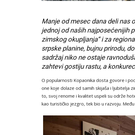
Manje od mesec dana deli nas o
jednoj od naših najposećenijih 
zimskog okupljanja“ i za regiona
srpske planine, bujnu prirodu, dob
sadržaj niko ne ostaje ravnodu
zahtevi gostiju rastu, a konkurec
O popularnosti Kopaonika dosta govore i podac
one koje dolaze od samih skijaša i ljubitelja 
to, svoj renome i kvalitet uspeli su održe hot
kao turističko jezgro, tek bio u razvoju. Među