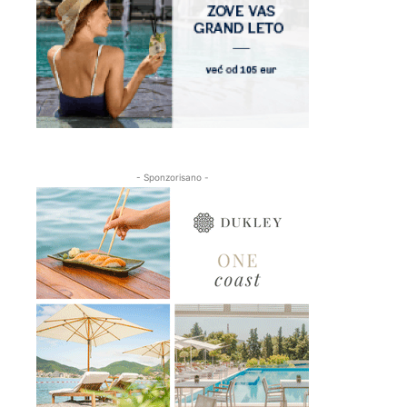
- Sponzorisano -