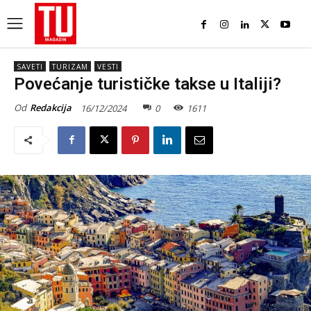
SAVETI
TURIZAM
VESTI
Povećanje turističke takse u Italiji?
Od
Redakcija
16/12/2024
0
1611