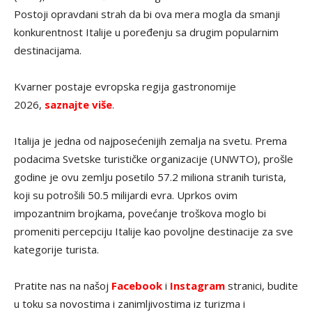
Postoji opravdani strah da bi ova mera mogla da smanji
konkurentnost Italije u poređenju sa drugim popularnim
destinacijama.
Kvarner postaje evropska regija gastronomije
2026,
saznajte više
.
Italija je jedna od najposećenijih zemalja na svetu. Prema
podacima Svetske turističke organizacije (UNWTO), prošle
godine je ovu zemlju posetilo 57.2 miliona stranih turista,
koji su potrošili 50.5 milijardi evra. Uprkos ovim
impozantnim brojkama, povećanje troškova moglo bi
promeniti percepciju Italije kao povoljne destinacije za sve
kategorije turista.
Pratite nas na našoj
Facebook
i
Instagram
stranici, budite
u toku sa novostima i zanimljivostima iz turizma i