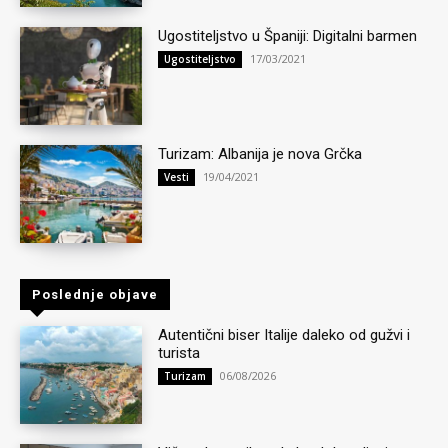
Ugostiteljstvo u Španiji: Digitalni barmen
17/03/2021
Ugostiteljstvo
Turizam: Albanija je nova Grčka
19/04/2021
Vesti
Poslednje objave
Autentični biser Italije daleko od gužvi i
turista
06/08/2026
Turizam