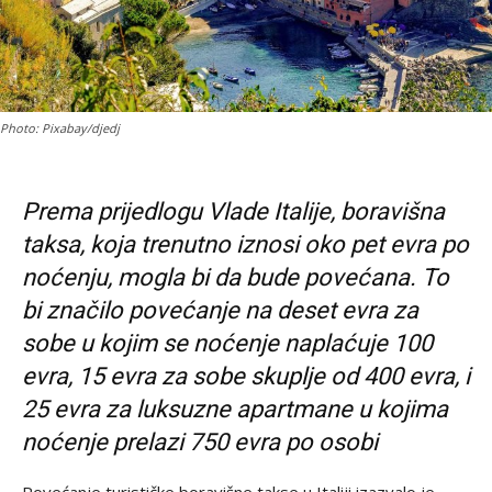
Photo: Pixabay/djedj
Prema prijedlogu Vlade Italije, boravišna
taksa, koja trenutno iznosi oko pet evra po
noćenju, mogla bi da bude povećana. To
bi značilo povećanje na deset evra za
sobe u kojim se noćenje naplaćuje 100
evra, 15 evra za sobe skuplje od 400 evra, i
25 evra za luksuzne apartmane u kojima
noćenje prelazi 750 evra po osobi
Povećanje turističke boravišne takse u Italiji izazvalo je