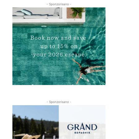
- Sponzorisano -
- Sponzorisano -