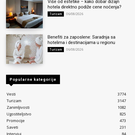
Više od estetike – kako dobar dizajn
hotela direktno podiže cene noćenja?
06/08/2026
Turizam
Benefiti za zaposlene: Saradnja sa
hotelima i destinacijama u regionu
06/08/2026
Turizam
Popularne kategorije
Vesti
3774
Turizam
3147
Zanimljivosti
1082
Ugostiteljstvo
825
Promocije
473
Saveti
231
Intervjui
84