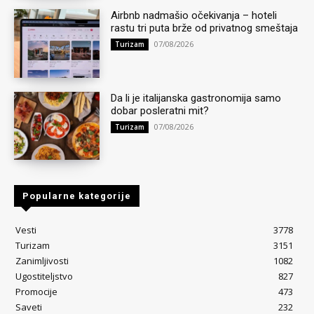
Airbnb nadmašio očekivanja – hoteli
rastu tri puta brže od privatnog smeštaja
07/08/2026
Turizam
Da li je italijanska gastronomija samo
dobar posleratni mit?
07/08/2026
Turizam
Popularne kategorije
Vesti
3778
Turizam
3151
Zanimljivosti
1082
Ugostiteljstvo
827
Promocije
473
Saveti
232