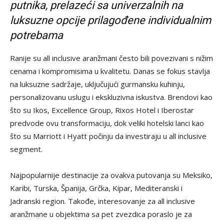
putnika, prelazeći sa univerzalnih na
luksuzne opcije prilagođene individualnim
potrebama
Ranije su all inclusive aranžmani često bili povezivani s nižim
cenama i kompromisima u kvalitetu. Danas se fokus stavlja
na luksuzne sadržaje, uključujući gurmansku kuhinju,
personalizovanu uslugu i ekskluzivna iskustva. Brendovi kao
što su Ikos, Excellence Group, Rixos Hotel i Iberostar
predvode ovu transformaciju, dok veliki hotelski lanci kao
što su Marriott i Hyatt počinju da investiraju u all inclusive
segment.
Najpopularnije destinacije za ovakva putovanja su Meksiko,
Karibi, Turska, Španija, Grčka, Kipar, Mediteranski i
Jadranski region. Takođe, interesovanje za all inclusive
aranžmane u objektima sa pet zvezdica poraslo je za