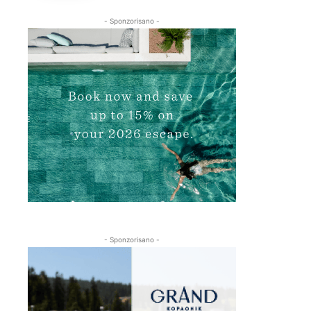
- Sponzorisano -
- Sponzorisano -