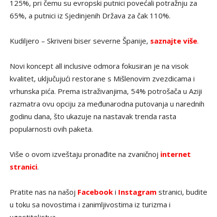
125%, pri čemu su evropski putnici povećali potražnju za
65%, a putnici iz Sjedinjenih Država za čak 110%.
Kudiljero – Skriveni biser severne Španije,
saznajte više
.
Novi koncept all inclusive odmora fokusiran je na visok
kvalitet, uključujući restorane s Mišlenovim zvezdicama i
vrhunska pića. Prema istraživanjima, 54% potrošača u Aziji
razmatra ovu opciju za međunarodna putovanja u narednih
godinu dana, što ukazuje na nastavak trenda rasta
popularnosti ovih paketa.
Više o ovom izveštaju pronađite na zvaničnoj
internet
stranici
.
Pratite nas na našoj
Facebook
i
Instagram
stranici, budite
u toku sa novostima i zanimljivostima iz turizma i