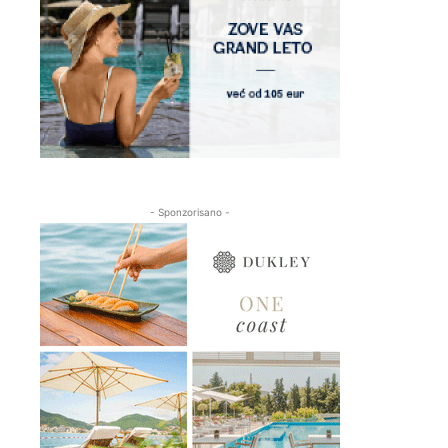
- Sponzorisano -