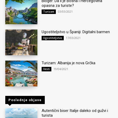
Bloger: Da li je Bosna i Hercegovina
opasna za turiste?
03/03/2021
Turizam
Ugostiteljstvo u Španiji: Digitalni barmen
17/03/2021
Ugostiteljstvo
Turizam: Albanija je nova Grčka
19/04/2021
Vesti
Poslednje objave
Autentični biser Italije daleko od gužvi i
turista