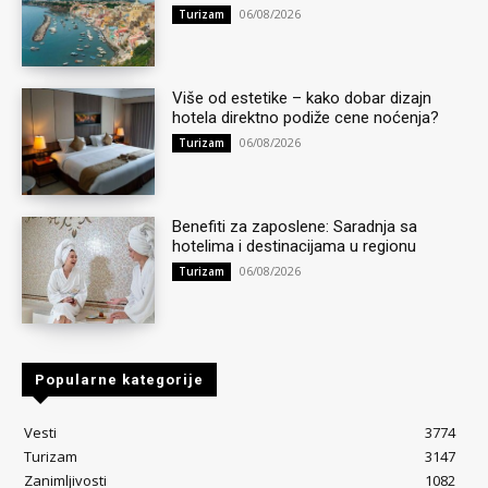
06/08/2026
Turizam
Više od estetike – kako dobar dizajn
hotela direktno podiže cene noćenja?
06/08/2026
Turizam
Benefiti za zaposlene: Saradnja sa
hotelima i destinacijama u regionu
06/08/2026
Turizam
Popularne kategorije
Vesti
3774
Turizam
3147
Zanimljivosti
1082