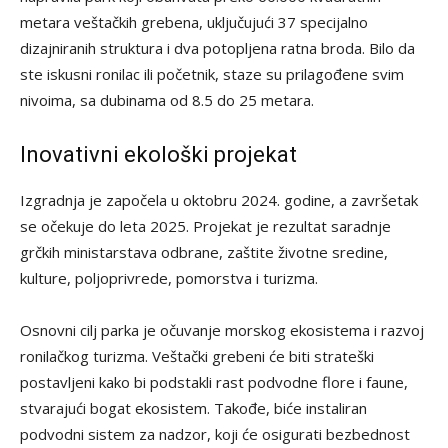
metara veštačkih grebena, uključujući 37 specijalno
dizajniranih struktura i dva potopljena ratna broda. Bilo da
ste iskusni ronilac ili početnik, staze su prilagođene svim
nivoima, sa dubinama od 8.5 do 25 metara.
Inovativni ekološki projekat
Izgradnja je započela u oktobru 2024. godine, a završetak
se očekuje do leta 2025. Projekat je rezultat saradnje
grčkih ministarstava odbrane, zaštite životne sredine,
kulture, poljoprivrede, pomorstva i turizma.
Osnovni cilj parka je očuvanje morskog ekosistema i razvoj
ronilačkog turizma. Veštački grebeni će biti strateški
postavljeni kako bi podstakli rast podvodne flore i faune,
stvarajući bogat ekosistem. Takođe, biće instaliran
podvodni sistem za nadzor, koji će osigurati bezbednost