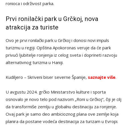
ronioca i održivost parka.
Prvi ronilački park u Grčkoj, nova
atrakcija za turiste
Ovo je prvi ronilački park u Grčkoj i donosi novi impuls
turizmu u regiji. Opština Apokoronas veruje da će park
privući ljubitelje ronjenja iz celog sveta i doprineti razvoju
alternativnog turizma u Haniji.
Kudiljero – Skriveni biser severne Španije,
saznajte više
.
U avgustu 2024. grčko Ministarstvo kulture i sporta
osnovalo je novo telo pod nazivom „Roni u Grčkoj“, čiji je cilj
da transformiše zemlju u globalnu destinaciju za ronjenje.
Ovaj park je samo deo ambicioznog plana ove zemlje koja
planira da postane vodeća destinacija za turizam u Evropi.