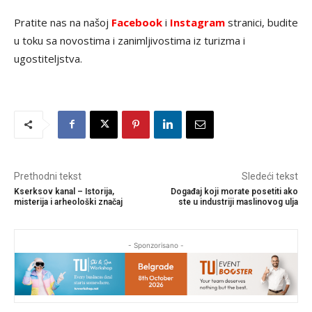
Pratite nas na našoj
Facebook
i
Instagram
stranici, budite
u toku sa novostima i zanimljivostima iz turizma i
ugostiteljstva.
Prethodni tekst
Sledeći tekst
Kserksov kanal – Istorija,
Događaj koji morate posetiti ako
misterija i arheološki značaj
ste u industriji maslinovog ulja
- Sponzorisano -