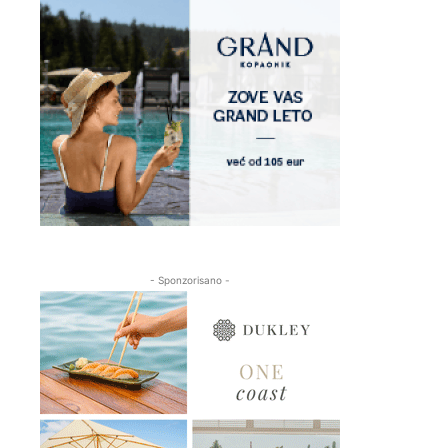
- Sponzorisano -