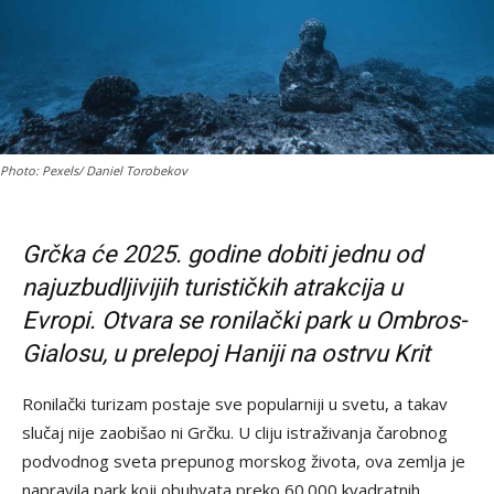
Photo: Pexels/ Daniel Torobekov
Grčka će 2025. godine dobiti jednu od
najuzbudljivijih turističkih atrakcija u
Evropi. Otvara se ronilački park u Ombros-
Gialosu, u prelepoj Haniji na ostrvu Krit
Ronilački turizam postaje sve popularniji u svetu, a takav
slučaj nije zaobišao ni Grčku. U cliju istraživanja čarobnog
podvodnog sveta prepunog morskog života, ova zemlja je
napravila park koji obuhvata preko 60.000 kvadratnih