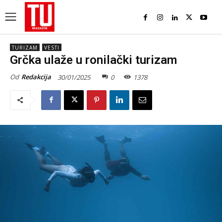
TURIZAM
VESTI
Grčka ulaže u ronilački turizam
Od
Redakcija
30/01/2025
0
1378