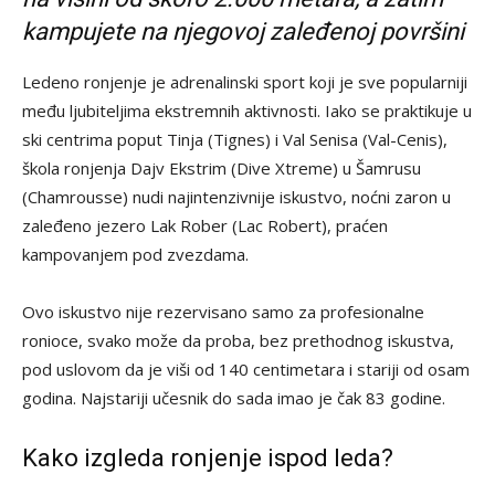
kampujete na njegovoj zaleđenoj površini
Ledeno ronjenje je adrenalinski sport koji je sve popularniji
među ljubiteljima ekstremnih aktivnosti. Iako se praktikuje u
ski centrima poput Tinja (Tignes) i Val Senisa (Val-Cenis),
škola ronjenja Dajv Ekstrim (Dive Xtreme) u Šamrusu
(Chamrousse) nudi najintenzivnije iskustvo, noćni zaron u
zaleđeno jezero Lak Rober (Lac Robert), praćen
kampovanjem pod zvezdama.
Ovo iskustvo nije rezervisano samo za profesionalne
ronioce, svako može da proba, bez prethodnog iskustva,
pod uslovom da je viši od 140 centimetara i stariji od osam
godina. Najstariji učesnik do sada imao je čak 83 godine.
Kako izgleda ronjenje ispod leda?