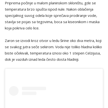
Priprema počinje u malom planinskom skloništu, gde se
temperatura brzo spušta ispod nule. Nakon oblačenja
specijalnog suvog odela koje sprečava prodiranje vode,
stavlja se pojas sa tegovima, boca sa kiseonikom i maska
koja pokriva celo lice.
Zaron se izvodi kroz otvor u ledu širine oko dva metra, koji
se svakog jutra seče sekirom. Voda nije toliko hladna koliko
biste očekivali, temperatura iznosi oko 1 stepen Celzijusa,
dok je vazduh iznad leda često dosta hladniji.