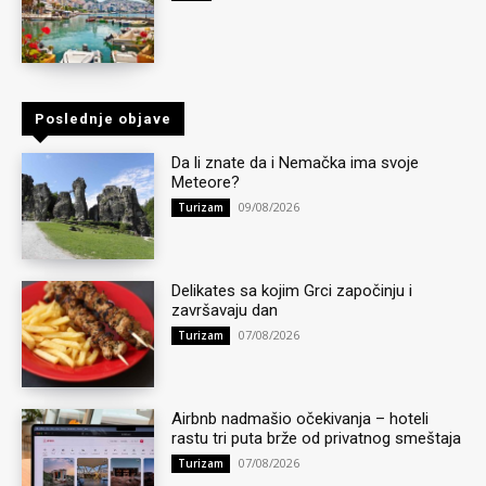
Poslednje objave
Da li znate da i Nemačka ima svoje
Meteore?
09/08/2026
Turizam
Delikates sa kojim Grci započinju i
završavaju dan
07/08/2026
Turizam
Airbnb nadmašio očekivanja – hoteli
rastu tri puta brže od privatnog smeštaja
07/08/2026
Turizam