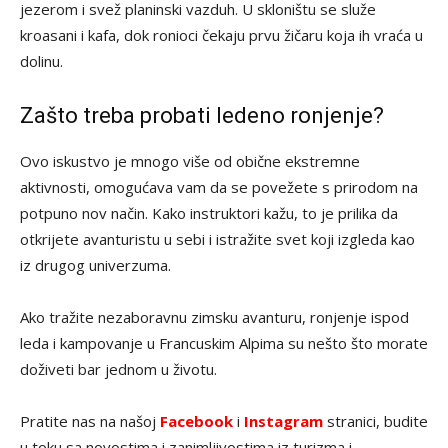
jezerom i svež planinski vazduh. U skloništu se služe
kroasani i kafa, dok ronioci čekaju prvu žičaru koja ih vraća u
dolinu.
Zašto treba probati ledeno ronjenje?
Ovo iskustvo je mnogo više od obične ekstremne
aktivnosti, omogućava vam da se povežete s prirodom na
potpuno nov način. Kako instruktori kažu, to je prilika da
otkrijete avanturistu u sebi i istražite svet koji izgleda kao
iz drugog univerzuma.
Ako tražite nezaboravnu zimsku avanturu, ronjenje ispod
leda i kampovanje u Francuskim Alpima su nešto što morate
doživeti bar jednom u životu.
Pratite nas na našoj
Facebook
i
Instagram
stranici, budite
u toku sa novostima i zanimljivostima iz turizma i