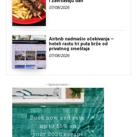
i završavaju dan
07/08/2026
Airbnb nadmašio očekivanja –
hoteli rastu tri puta brže od
privatnog smeštaja
07/08/2026
- Sponzorisano -