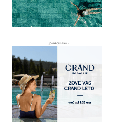
- Sponzorisano -