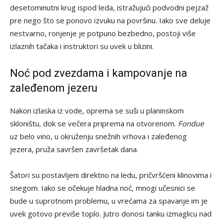
desetominutni krug ispod leda, istražujući podvodni pejzaž
pre nego što se ponovo izvuku na površinu. Iako sve deluje
nestvarno, ronjenje je potpuno bezbedno, postoji više
izlaznih tačaka i instruktori su uvek u blizini.
Noć pod zvezdama i kampovanje na
zaleđenom jezeru
Nakon izlaska iz vode, oprema se suši u planinskom
skloništu, dok se večera priprema na otvorenom.
Fondue
uz belo vino, u okruženju snežnih vrhova i zaleđenog
jezera, pruža savršen završetak dana.
Šatori su postavljeni direktno na ledu, pričvršćeni klinovima i
snegom. Iako se očekuje hladna noć, mnogi učesnici se
bude u suprotnom problemu, u vrećama za spavanje im je
uvek gotovo previše toplo. Jutro donosi tanku izmaglicu nad