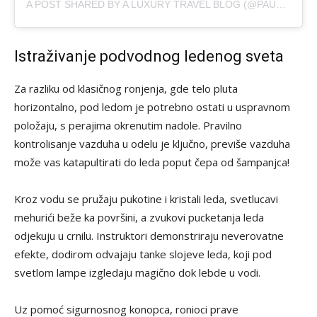
A POST SHARED BY A LUXURY TRAVEL BLOG (@PAULHJOHNSON)
Istraživanje podvodnog ledenog sveta
Za razliku od klasičnog ronjenja, gde telo pluta
horizontalno, pod ledom je potrebno ostati u uspravnom
položaju, s perajima okrenutim nadole. Pravilno
kontrolisanje vazduha u odelu je ključno, previše vazduha
može vas katapultirati do leda poput čepa od šampanjca!
Kroz vodu se pružaju pukotine i kristali leda, svetlucavi
mehurići beže ka površini, a zvukovi pucketanja leda
odjekuju u crnilu. Instruktori demonstriraju neverovatne
efekte, dodirom odvajaju tanke slojeve leda, koji pod
svetlom lampe izgledaju magično dok lebde u vodi.
Uz pomoć sigurnosnog konopca, ronioci prave