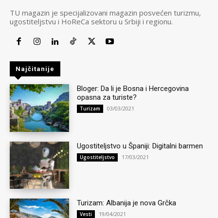
TU magazin je specijalizovani magazin posvećen turizmu,
ugostiteljstvu i HoReCa sektoru u Srbiji i regionu.
Najčitanije
Bloger: Da li je Bosna i Hercegovina
opasna za turiste?
03/03/2021
Turizam
Ugostiteljstvo u Španiji: Digitalni barmen
17/03/2021
Ugostiteljstvo
Turizam: Albanija je nova Grčka
19/04/2021
Vesti