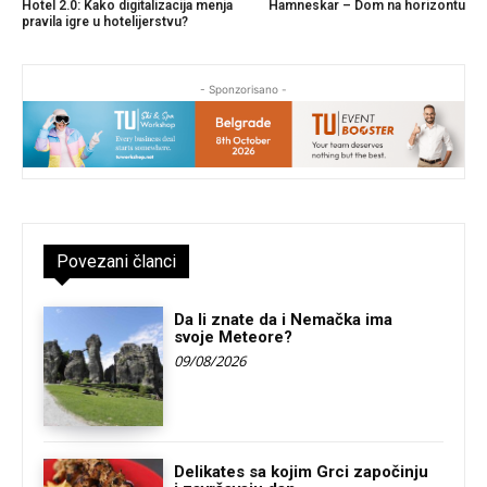
Hotel 2.0: Kako digitalizacija menja
Hamneskar – Dom na horizontu
pravila igre u hotelijerstvu?
- Sponzorisano -
Povezani članci
Da li znate da i Nemačka ima
svoje Meteore?
09/08/2026
Delikates sa kojim Grci započinju