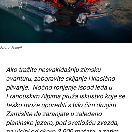
Photo: Freepik
Ako tražite nesvakidašnju zimsku
avanturu, zaboravite skijanje i klasično
plivanje. Noćno ronjenje ispod leda u
Francuskim Alpima pruža iskustvo koje se
teško može uporediti s bilo čim drugim.
Zamislite da zaranjate u zaleđeno
planinsko jezero, pod svetlošću zvezda,
na visini od skoro 2.000 metara, a zatim