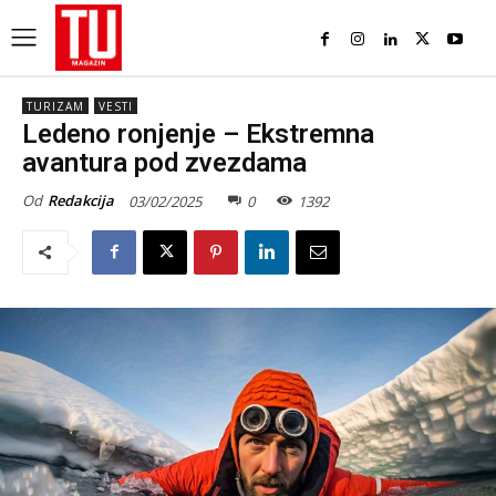
TURIZAM
VESTI
Ledeno ronjenje – Ekstremna
avantura pod zvezdama
Od
Redakcija
03/02/2025
0
1392