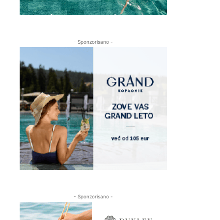
- Sponzorisano -
- Sponzorisano -