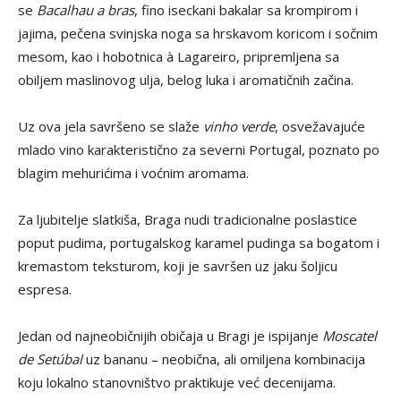
se
Bacalhau a bras
, fino iseckani bakalar sa krompirom i
jajima, pečena svinjska noga sa hrskavom koricom i sočnim
mesom, kao i hobotnica à Lagareiro, pripremljena sa
obiljem maslinovog ulja, belog luka i aromatičnih začina.
Uz ova jela savršeno se slaže
vinho verde
, osvežavajuće
mlado vino karakteristično za severni Portugal, poznato po
blagim mehurićima i voćnim aromama.
Za ljubitelje slatkiša, Braga nudi tradicionalne poslastice
poput pudima, portugalskog karamel pudinga sa bogatom i
kremastom teksturom, koji je savršen uz jaku šoljicu
espresa.
Jedan od najneobičnijih običaja u Bragi je ispijanje
Moscatel
de Setúbal
uz bananu – neobična, ali omiljena kombinacija
koju lokalno stanovništvo praktikuje već decenijama.