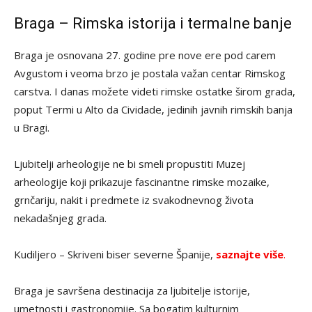
Braga – Rimska istorija i termalne banje
Braga je osnovana 27. godine pre nove ere pod carem
Avgustom i veoma brzo je postala važan centar Rimskog
carstva. I danas možete videti rimske ostatke širom grada,
poput Termi u Alto da Cividade, jedinih javnih rimskih banja
u Bragi.
Ljubitelji arheologije ne bi smeli propustiti Muzej
arheologije koji prikazuje fascinantne rimske mozaike,
grnčariju, nakit i predmete iz svakodnevnog života
nekadašnjeg grada.
Kudiljero – Skriveni biser severne Španije,
saznajte više
.
Braga je savršena destinacija za ljubitelje istorije,
umetnosti i gastronomije. Sa bogatim kulturnim