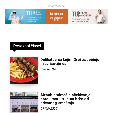
- Sponzorisano -
Povezani članci
Delikates sa kojim Grci započinju
i završavaju dan
07/08/2026
Airbnb nadmašio očekivanja –
hoteli rastu tri puta brže od
privatnog smeštaja
07/08/2026