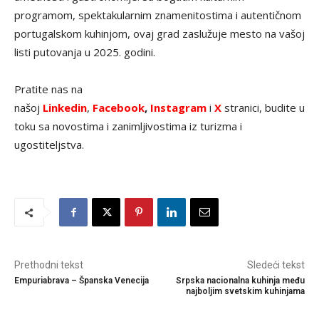
programom, spektakularnim znamenitostima i autentičnom
portugalskom kuhinjom, ovaj grad zaslužuje mesto na vašoj
listi putovanja u 2025. godini.
Pratite nas na
našoj
Linkedin
,
Facebook
,
Instagram
i
X
stranici, budite u
toku sa novostima i zanimljivostima iz turizma i
ugostiteljstva.
Prethodni tekst
Sledeći tekst
Empuriabrava – Španska Venecija
Srpska nacionalna kuhinja među
najboljim svetskim kuhinjama