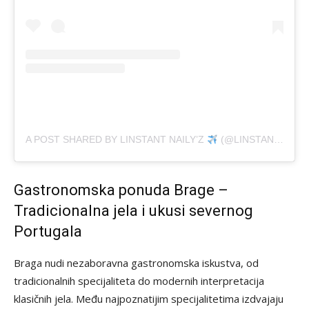
A POST SHARED BY LINSTANT NAILY’Z
(@LINSTANT_NAILYZ)
Gastronomska ponuda Brage –
Tradicionalna jela i ukusi severnog
Portugala
Braga nudi nezaboravna gastronomska iskustva, od
tradicionalnih specijaliteta do modernih interpretacija
klasičnih jela. Među najpoznatijim specijalitetima izdvajaju