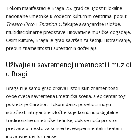
Tokom manifestacije Braga 25, grad će ugostiti lokalne i
nacionalne umetnike u vodećim kulturnim centrima, poput
Theatro Circo
i
Gnration
. Očekujte avangardne izložbe,
multidisciplinarne predstave i inovativne muzičke događaje.
Osim kulture, Braga je grad savršen za šetnju i istraživanje,
prepun znamenitosti i autentičnih doživljaja.
Uživajte u savremenoj umetnosti i muzici
u Bragi
Braga nije samo grad crkava i istorijskih znamenitosti –
ovde cveta savremena umetnička scena, a epicentar tog
pokreta je Gnration. Tokom dana, posetioci mogu
istraživati intrigantne izložbe koje kombinuju digitalne i
tradicionalne umetničke tehnike, dok se noću prostor
pretvara u mesto za koncerte, eksperimentalni teatar i
inovativne performanse.