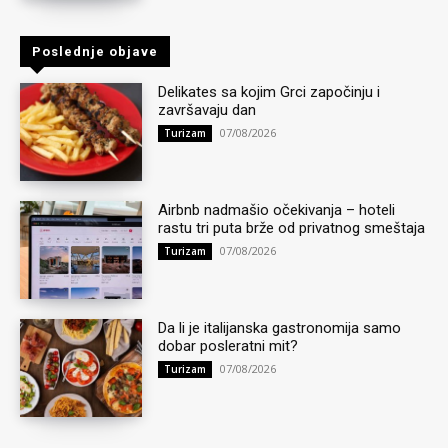
Poslednje objave
Delikates sa kojim Grci započinju i
završavaju dan
07/08/2026
Turizam
Airbnb nadmašio očekivanja – hoteli
rastu tri puta brže od privatnog smeštaja
07/08/2026
Turizam
Da li je italijanska gastronomija samo
dobar posleratni mit?
07/08/2026
Turizam