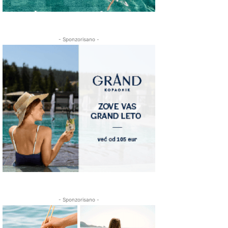
- Sponzorisano -
- Sponzorisano -