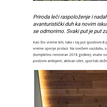
Priroda leči raspoloženje i nada
avanturistički duh ka novim isku
se odmorimo. Svaki put je put z
Kao što vreme leti, tako i taj put (poslovni il
vreme sporije prolazi. Na svežem vazduhu, 
(kompletno renoviran 2018 godine), imate s
poslovni ambijent, aktivan izlet, sportski doživl