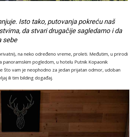
hnjuje. Isto tako, putovanja pokreću naš
stvima, da stvari drugačije sagledamo i da
a sebe
i privatni), na neko određeno vreme, proleti. Međutim, u prirodi
sa panoramskim pogledom, u hotelu Putnik Kopaonik
ve što vam je neophodno za jedan prijatan odmor, udoban
jaj ili tim bilding događaj.