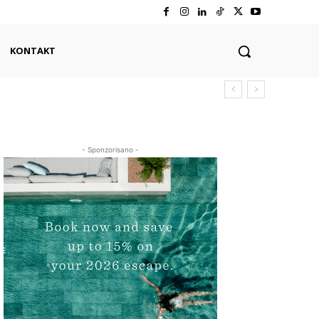
KONTAKT
- Sponzorisano -