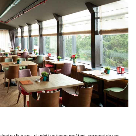
eni su ljubazni, uljudni i većinom meštani, spremni da vas