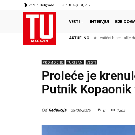
C
21.9
Belgrade
Sub. 8. avgust, 2026
VESTI
INTERVJUI
B2B DOGA
AKTUELNO
Autentični biser Italije dale
Delikates sa kojim Grci
PROMOCIJE
TURIZAM
VESTI
Proleće je krenul
Putnik Kopaonik
Od
Redakcija
25/03/2025
0
1265