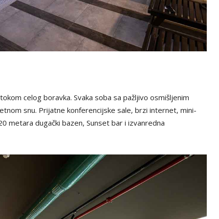
 tokom celog boravka. Svaka soba sa pažljivo osmišljenim
tnom snu. Prijatne konferencijske sale, brzi internet, mini-
20 metara dugački bazen, Sunset bar i izvanredna