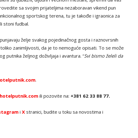
Provedite sa svojim prijateljima nezaboravan vikend pun
unkcionalnog sportskog terena, tu je takođe i igraonica za
li stoni fudbal.
spunjavaju želje svakog pojedinačnog gosta i raznovrsnih
š toliko zanimljivosti, da je to nemoguće opisati. To se može
g putnika željnog doživljaja i avantura. “
Svi bismo želeli da
otelputnik.com
.
hotelputnik.com
ili pozovite na:
+381 62 33 88 77.
stagram
i
X
stranici, budite u toku sa novostima i