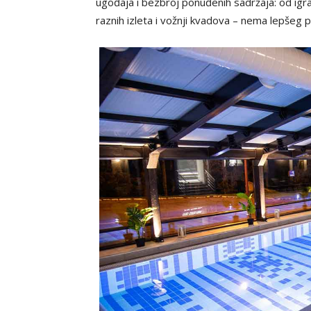
ugođaja i bezbroj ponuđenih sadržaja: od igr
raznih izleta i vožnji kvadova – nema lepšeg 