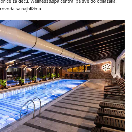
aonice za decu, Wellness&spa centra, pa sve do obilazaka,
provoda sa najbližima.