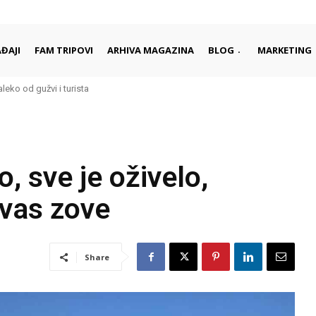
ĐAJI
FAM TRIPOVI
ARHIVA MAGAZINA
BLOG
MARKETING
ko od gužvi i turista
 započinju i završavaju dan
o, sve je oživelo,
 vas zove
Share