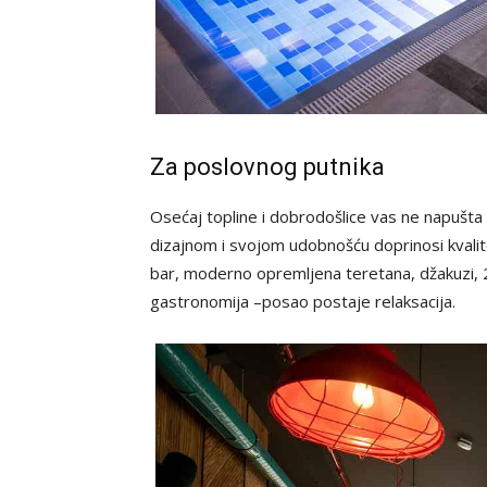
Za poslovnog putnika
Osećaj topline i dobrodošlice vas ne napušta
dizajnom i svojom udobnošću doprinosi kvalite
bar, moderno opremljena teretana, džakuzi, 
gastronomija –posao postaje relaksacija.