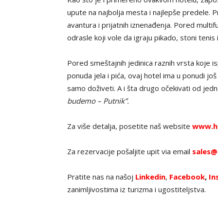
upute na najbolja mesta i najlepše predele. 
avantura i prijatnih iznenađenja. Pored multif
odrasle koji vole da igraju pikado, stoni tenis i
Pored smeštajnih jedinica raznih vrsta koje i
ponuda jela i pića, ovaj hotel ima u ponudi jo
samo doživeti. A i šta drugo očekivati od jedno
budemo – Putnik”.
Za više detalja, posetite naš website
www.h
Za rezervacije pošaljite upit via email
sales@
Pratite nas na našoj
Linkedin
,
Facebook
,
In
zanimljivostima iz turizma i ugostiteljstva.