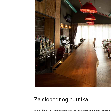
Za slobodnog putnika
Kao što je i primereno ovakvom hotelu, zaposl