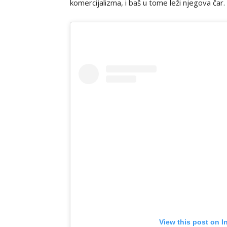
komercijalizma, i baš u tome leži njegova čar.
View this post on I