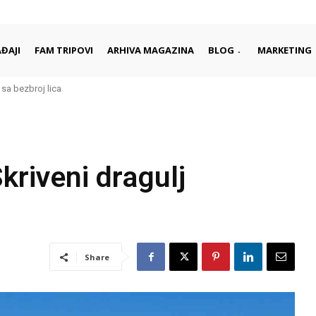
ĐAJI
FAM TRIPOVI
ARHIVA MAGAZINA
BLOG
MARKETING
a bezbroj lica
rad je najbolje upoznati kroz njegove ljude i tradiciju
riveni dragulj
Share