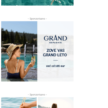
- Sponzorisano -
- Sponzorisano -