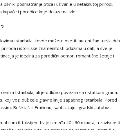
iknik, posmatranje ptica i uživanje u netaknutoj prirodi.
 kupače i porodice koje dolaze na izlet.
ć?
ovima Istanbula, i ovde možete osetiti autentičan turski duh
priroda i istorijske znamenitosti oduzimaju dah, a sve je
nacija je idealna za porodični odmor, romantične šetnje i
centra Istanbula, ali je odlično povezan sa ostatkom grada.
s, koji vozi duž cele glavne linije zapadnog Istanbula. Pored
ksim, Bešiktaš ili Eminonu, saobraćaju i gradski autobusi.
mobilom ili taksijem traje između 40 i 60 minuta, u zavisnosti