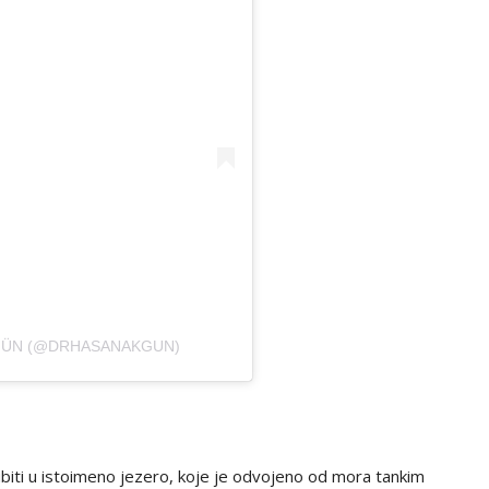
KGÜN (@DRHASANAKGUN)
jubiti u istoimeno jezero, koje je odvojeno od mora tankim