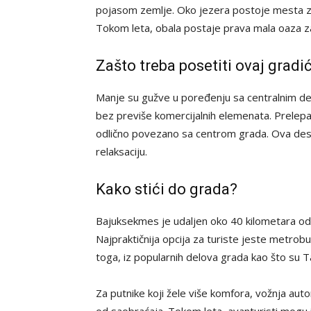
pojasom zemlje. Oko jezera postoje mesta za p
Tokom leta, obala postaje prava mala oaza za
Zašto treba posetiti ovaj gradi
Manje su gužve u poređenju sa centralnim del
bez previše komercijalnih elemenata. Prelepa 
odlično povezano sa centrom grada. Ova desti
relaksaciju.
Kako stići do grada?
Bajuksekmes je udaljen oko 40 kilometara od 
Najpraktičnija opcija za turiste jeste metrobu
toga, iz popularnih delova grada kao što su Ta
Za putnike koji žele više komfora, vožnja auto