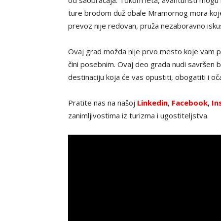
od saobraćaja. Tokom leta, avanturisti mogu i
ture brodom duž obale Mramornog mora koje u
prevoz nije redovan, pruža nezaboravno iskus
Ovaj grad možda nije prvo mesto koje vam pad
čini posebnim. Ovaj deo grada nudi savršen ba
destinaciju koja će vas opustiti, obogatiti i o
Pratite nas na našoj
Linkedin
,
Facebook
,
In
zanimljivostima iz turizma i ugostiteljstva.