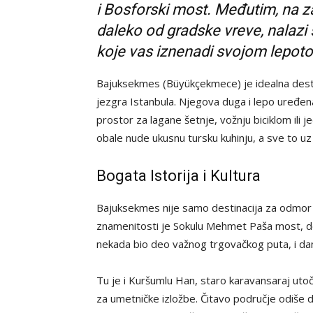
i Bosforski most. Međutim, na z
daleko od gradske vreve, nalaz
koje vas iznenadi svojom lepo
Bajuksekmes (Büyükçekmece) je idealna dest
jezgra Istanbula. Njegova duga i lepo uređen
prostor za lagane šetnje, vožnju biciklom ili 
obale nude ukusnu tursku kuhinju, a sve to uz 
Bogata Istorija i Kultura
Bajuksekmes nije samo destinacija za odmor – t
znamenitosti je Sokulu Mehmet Paša most, del
nekada bio deo važnog trgovačkog puta, i da
Tu je i Kuršumlu Han, staro karavansaraj utoči
za umetničke izložbe. Čitavo područje odiše 