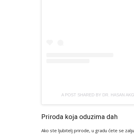
A POST SHARED BY DR. HASAN A
Priroda koja oduzima dah
Ako ste ljubitelj prirode, u gradu ćete se zal