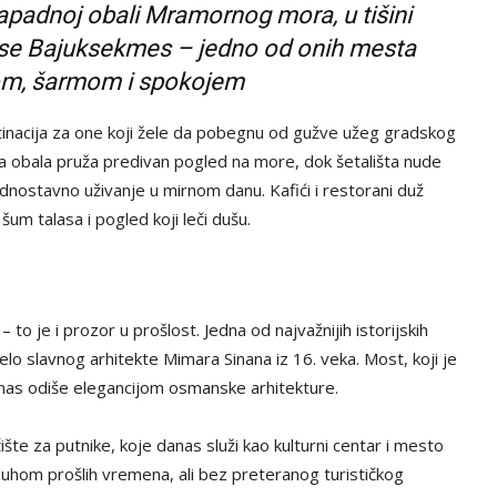
apadnoj obali Mramornog mora, u tišini
i se Bajuksekmes – jedno od onih mesta
tom, šarmom i spokojem
inacija za one koji žele da pobegnu od gužve užeg gradskog
a obala pruža predivan pogled na more, dok šetališta nude
jednostavno uživanje u mirnom danu. Kafići i restorani duž
šum talasa i pogled koji leči dušu.
o je i prozor u prošlost. Jedna od najvažnijih istorijskih
o slavnog arhitekte Mimara Sinana iz 16. veka. Most, koji je
nas odiše elegancijom osmanske arhitekture.
šte za putnike, koje danas služi kao kulturni centar i mesto
duhom prošlih vremena, ali bez preteranog turističkog