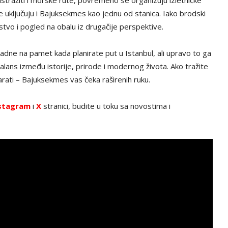
stražiti i morske rute, povremeno se organizuju izletničke
ključuju i Bajuksekmes kao jednu od stanica. Iako brodski
tvo i pogled na obalu iz drugačije perspektive.
ne na pamet kada planirate put u Istanbul, ali upravo to ga
lans između istorije, prirode i modernog života. Ako tražite
čarati – Bajuksekmes vas čeka raširenih ruku.
stagram
i
X
stranici, budite u toku sa novostima i