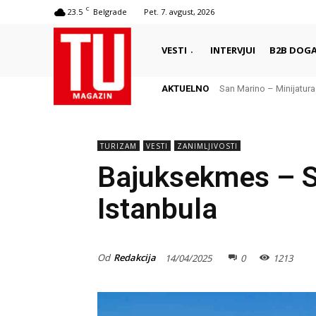
C
23.5
Belgrade
Pet. 7. avgust, 2026
VESTI
INTERVJUI
B2B DOGA
AKTUELNO
San Marino – Minijatura s
Local lore hunting – g
TURIZAM
VESTI
ZANIMLJIVOSTI
Bajuksekmes – Sk
Istanbula
Od
Redakcija
14/04/2025
0
1213