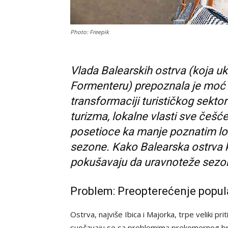
Photo: Freepik
Vlada Balearskih ostrva (koja uk
Formenteru) prepoznala je moć 
transformaciji turističkog sekt
turizma, lokalne vlasti sve češć
posetioce ka manje poznatim lok
sezone. Kako Balearska ostrva 
pokušavaju da uravnoteže sezons
Problem: Preopterećenje popula
Ostrva, najviše Ibica i Majorka, trpe veliki pri
suočavaju se sa problemima prekomernog broja