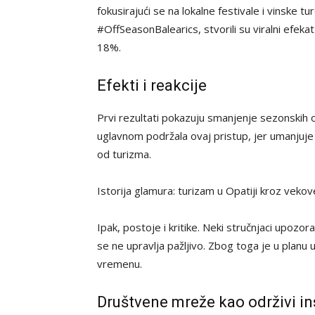
fokusirajući se na lokalne festivale i vinske
#OffSeasonBalearics, stvorili su viralni efeka
18%.
Efekti i reakcije
Prvi rezultati pokazuju smanjenje sezonskih osc
uglavnom podržala ovaj pristup, jer umanjuje
od turizma.
Istorija glamura: turizam u Opatiji kroz veko
Ipak, postoje i kritike. Neki stručnjaci upozo
se ne upravlja pažljivo. Zbog toga je u planu 
vremenu.
Društvene mreže kao održivi i