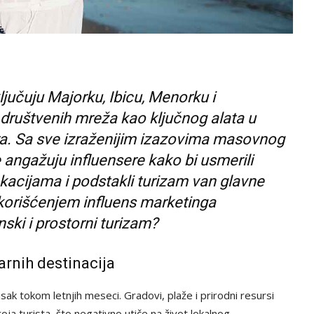
ljučuju Majorku, Ibicu, Menorku i
društvenih mreža kao ključnog alata u
ora. Sa sve izraženijim izazovima masovnog
e angažuju influensere kako bi usmerili
acijama i podstakli turizam van glavne
korišćenjem influens marketinga
ki i prostorni turizam?
rnih destinacija
tisak tokom letnjih meseci. Gradovi, plaže i prirodni resursi
 turista, što negativno utiče na život lokalnog