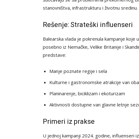
stanovništva, infrastrukturu i životnu sredinu.
Rešenje: Strateški influenseri
Balearska vlada je pokrenula kampanje koje uklj
posebno iz Nemačke, Velike Britanije i Skandina
predstave:
Manje poznate regije i sela
Kulturne i gastronomske atrakcije van oba
Planinarenje, biciklizam i ekoturizam
Aktivnosti dostupne van glavne letnje sez
Primeri iz prakse
U jednoj kampanji 2024. godine, influenseri i