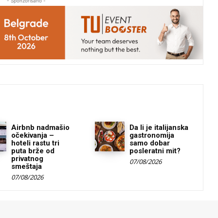
- Sponzorisano -
Airbnb nadmašio
Da li je italijanska
očekivanja –
gastronomija
hoteli rastu tri
samo dobar
puta brže od
posleratni mit?
privatnog
07/08/2026
smeštaja
07/08/2026