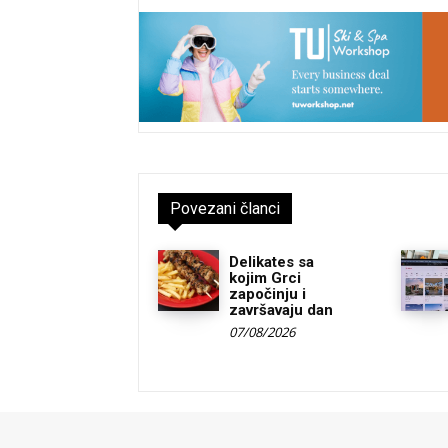
Povezani članci
Delikates sa
kojim Grci
započinju i
završavaju dan
07/08/2026