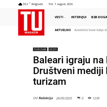
C
36.3
Belgrade
Pet. 7. avgust, 2026
VESTI
INTERVJUI
B2B DOGA
AKTUELNO
Autentični biser Italije d
TURIZAM
VESTI
Baleari igraju na
Društveni mediji 
turizam
Od
Redakcija
26/05/2025
0
1239