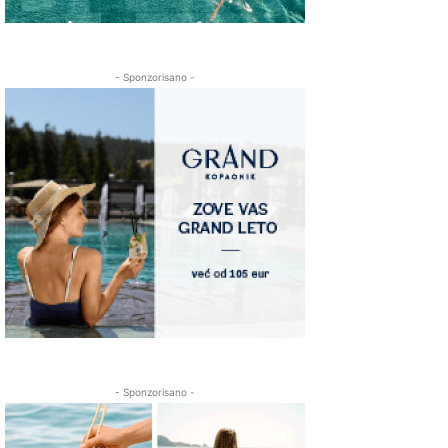
- Sponzorisano -
- Sponzorisano -