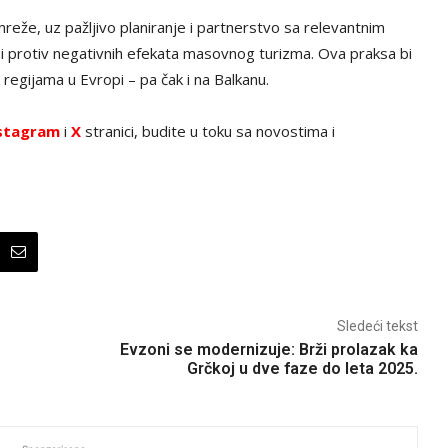
eže, uz pažljivo planiranje i partnerstvo sa relevantnim
bi protiv negativnih efekata masovnog turizma. Ova praksa bi
 regijama u Evropi – pa čak i na Balkanu.
stagram
i
X
stranici, budite u toku sa novostima i
Sledeći tekst
Evzoni se modernizuje: Brži prolazak ka
Grčkoj u dve faze do leta 2025.