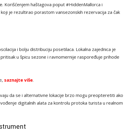
 ture. Korišćenjem haštagova poput #HiddenMallorca i
t koji je rezultirao porastom vansezonskih rezervacija za čak
ilacija i bolju distribuciju posetilaca. Lokalna zajednica je
 pritisak u špicu sezone i ravnomernije raspoređuje prihode
ve,
saznajte više
.
ravaju da se i alternativne lokacije brzo mogu preopteretiti ako
uvođenje digitalnih alata za kontrolu protoka turista u realnom
nstrument