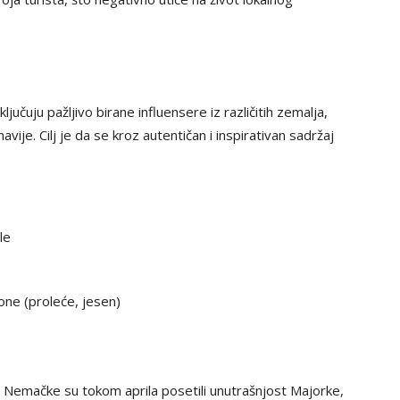
učuju pažljivo birane influensere iz različitih zemalja,
vije. Cilj je da se kroz autentičan i inspirativan sadržaj
le
one (proleće, jesen)
z Nemačke su tokom aprila posetili unutrašnjost Majorke,