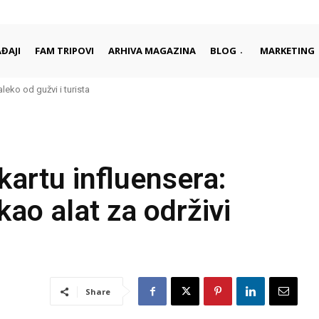
ĐAJI
FAM TRIPOVI
ARHIVA MAGAZINA
BLOG
MARKETING
aleko od gužvi i turista
 kartu influensera:
kao alat za održivi
Share