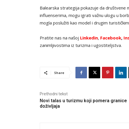
Balearska strategija pokazuje da društvene mr
influenserima, mogu igrati važnu ulogu u bor
mogla poslužiti kao model i drugim turističkim
Pratite nas na našoj
Linkedin
,
Facebook
,
In
zanimljivostima iz turizma i ugostiteljstva.
Share
Prethodni tekst
Novi talas u turizmu koji pomera granice
doživljaja