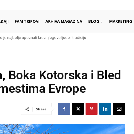
ĐAJI
FAM TRIPOVI
ARHIVA MAGAZINA
BLOG
MARKETING
d je najbolje upoznati kroz njegove ljude i tradiciju
, Boka Kotorska i Bled
mestima Evrope
Share