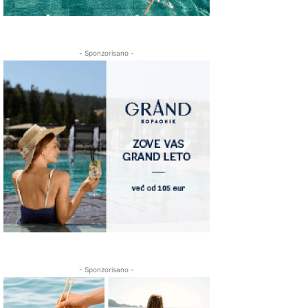
- Sponzorisano -
- Sponzorisano -