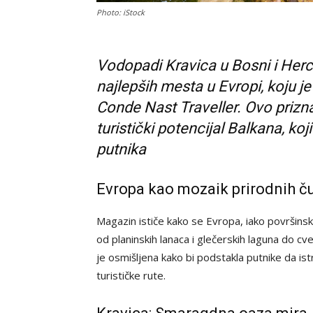
Photo: iStock
Vodopadi Kravica u Bosni i Herce
najlepših mesta u Evropi, koju 
Conde Nast Traveller. Ovo prizn
turistički potencijal Balkana, koj
putnika
Evropa kao mozaik prirodnih č
Magazin ističe kako se Evropa, iako površinsk
od planinskih lanaca i glečerskih laguna do cve
je osmišljena kako bi podstakla putnike da is
turističke rute.