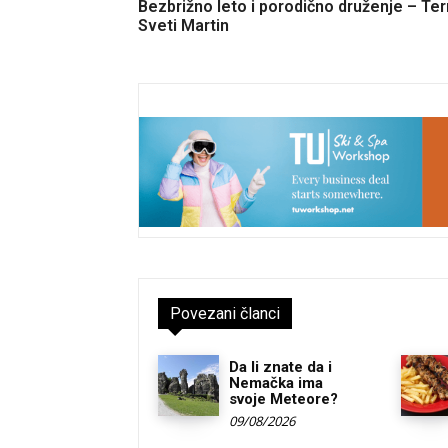
Bezbrižno leto i porodično druženje – Te
Sveti Martin
Povezani članci
Da li znate da i
Nemačka ima
svoje Meteore?
09/08/2026