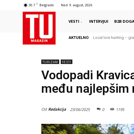
C
30.7
Belgrade
Ned. 9. avgust, 2026
VESTI
INTERVJUI
B2B DOGA
AKTUELNO
Local lore hunting – gra
TURIZAM
VESTI
Vodopadi Kravica
među najlepšim 
Od
Redakcija
23/06/2025
0
1195