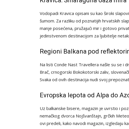
Kravica: Smaragdna oaza mira
Vodopadi Kravica opisani su kao široki slapo
šumom. Za razliku od poznatijih hrvatskih sl
manje posećena, pružajući mir i gotovo privatn
jedinstvenom destinacijom za ljubitelje netak
Regioni Balkana pod reflektor
Na listi Conde Nast Travellera našle su se i d
Brač, crnogorski Bokokotorski zaliv, slovenač
Svaka od ovih destinacija nudi svoj prepoznatlji
Evropska lepota od Alpa do Az
Uz balkanske bisere, magazin je uvrstio i poz
nemačkog dvorca Nojšvanštajn, grčkih Meteo
ovi predeli, kako navodi magazin, izgledaju ka