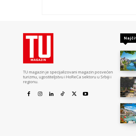
Najči
TU magazin je specijalizovani magazin posvećen
turizmu, ugostiteljstvu i HoReCa sektoru u Srbiji i
regionu.