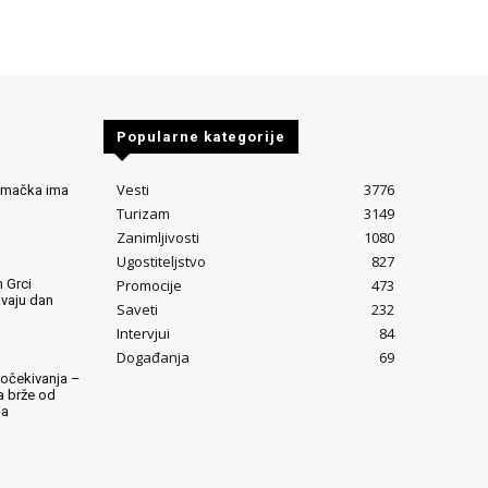
Popularne kategorije
Vesti
3776
Nemačka ima
Turizam
3149
Zanimljivosti
1080
Ugostiteljstvo
827
Promocije
473
 Grci
avaju dan
Saveti
232
Intervjui
84
Događanja
69
očekivanja –
ta brže od
ja