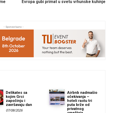
rme
Evropa gubi primat u svetu vrhunske kuhinje
- Sponzorisano -
Delikates sa
Airbnb nadmašio
kojim Grci
očekivanja –
započinju i
hoteli rastu tri
završavaju dan
puta brže od
privatnog
07/08/2026
smeštaja