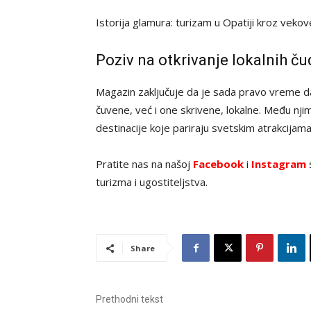
Istorija glamura: turizam u Opatiji kroz veko
Poziv na otkrivanje lokalnih ču
Magazin zaključuje da je sada pravo vreme 
čuvene, već i one skrivene, lokalne. Među njima
destinacije koje pariraju svetskim atrakcijama 
Pratite nas na našoj
Facebook
i
Instagram
s
turizma i ugostiteljstva.
Share
Prethodni tekst