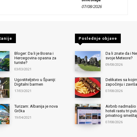
07/08/2026
tanije
Poslednje objave
Bloger: Da li je Bosna i
Da li znate da i 
Hercegovina opasna za
svoje Meteore?
turiste?
09/08/2026
03/03/2021
Ugostiteljstvo u Španiji:
Delikates sa kojim
Digitalni barmen
započinju i završ
17/03/2021
07/08/2026
Turizam: Albanija je nova
Airbnb nadmašio 
Grčka
hoteli rastu tri pu
privatnog smešta
19/04/2021
07/08/2026