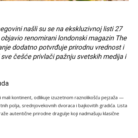
govini našli su se na ekskluzivnoj listi 27
je objavio renomirani londonski magazin The
anje dodatno potvrđuje prirodnu vrednost i
i sve češće privlači pažnju svetskih medija i
uda
i mali kontinent, odlikuje izuzetnom raznolikošću pejzaža —
tnih polja, srednjovekovnih dvoraca i bajkovitih gradića. Lista
traže autentične prirodne dragulje koji nadmašuju klasične