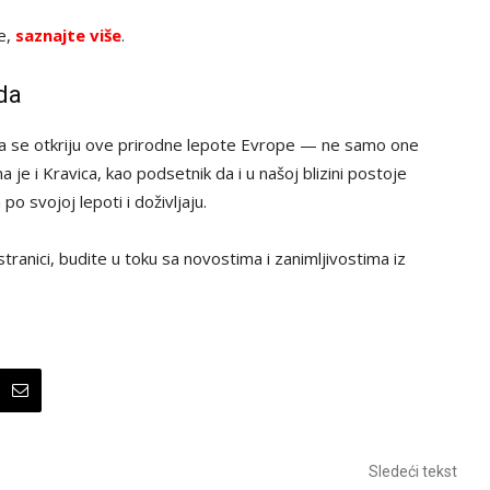
ve,
saznajte više
.
da
da se otkriju ove prirodne lepote Evrope — ne samo one
 je i Kravica, kao podsetnik da i u našoj blizini postoje
po svojoj lepoti i doživljaju.
tranici, budite u toku sa novostima i zanimljivostima iz
Sledeći tekst