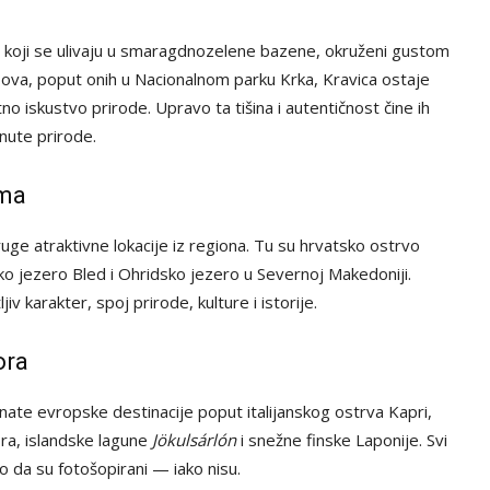
vi koji se ulivaju u smaragdnozelene bazene, okruženi gustom
apova, poput onih u Nacionalnom parku Krka, Kravica ostaje
o iskustvo prirode. Upravo ta tišina i autentičnost čine ih
nute prirode.
ima
ruge atraktivne lokacije iz regiona. Tu su hrvatsko ostrvo
ko jezero Bled i Ohridsko jezero u Severnoj Makedoniji.
v karakter, spoj prirode, kulture i istorije.
ora
nate evropske destinacije poput italijanskog ostrva Kapri,
ra, islandske lagune
Jökulsárlón
i snežne finske Laponije. Svi
o da su fotošopirani — iako nisu.