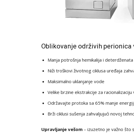
Oblikovanje održivih perionica 
Manja potrošnja hemikalija i deterdženata
Niži troškovi životnog ciklusa uređaja zahva
Maksimalno uklanjanje vode
Velike brzine ekstrakcije za racionalizaciju
Održavajte protoka sa 65% manje energi
Brži ciklusi sušenja zahvaljujući novoj teh
Upravljanje vešom
– izuzetno je važno što 