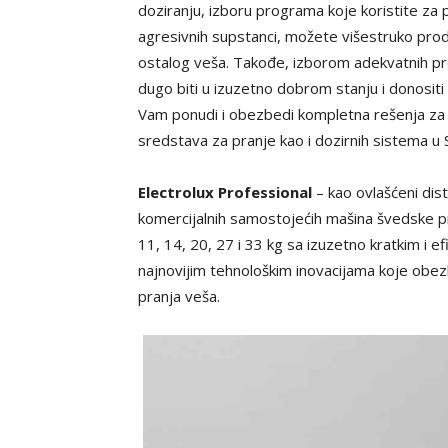
doziranju, izboru programa koje koristite za 
agresivnih supstanci, možete višestruko produž
ostalog veša. Takođe, izborom adekvatnih p
dugo biti u izuzetno dobrom stanju i donosit
Vam ponudi i obezbedi kompletna rešenja za p
sredstava za pranje kao i dozirnih sistema u Sr
Electrolux Professional
– kao ovlašćeni dis
komercijalnih samostojećih mašina švedske p
11, 14, 20, 27 i 33 kg sa izuzetno kratkim i
najnovijim tehnološkim inovacijama koje obez
pranja veša.