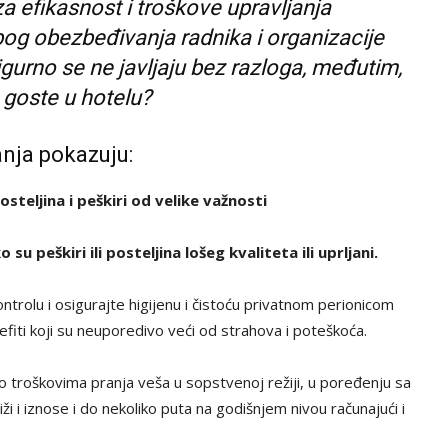
a efikasnost i troškove upravljanja
bog obezbeđivanja radnika i organizacije
sigurno se ne javljaju bez razloga, međutim,
e goste u hotelu?
anja pokazuju:
steljina i peškiri od velike važnosti
su peškiri ili posteljina lošeg kvaliteta ili uprljani.
rolu i osigurajte higijenu i čistoću privatnom perionicom
efiti koji su neuporedivo veći od strahova i poteškoća.
i o troškovima pranja veša u sopstvenoj režiji, u poređenju sa
i i iznose i do nekoliko puta na godišnjem nivou računajući i