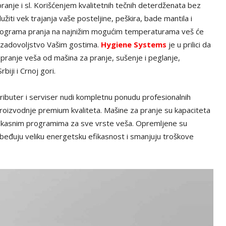
pranje i sl. Korišćenjem kvalitetnih tečnih deterdženata bez
iti vek trajanja vaše posteljine, peškira, bade mantila i
rograma pranja na najnižim mogućim temperaturama veš će
i zadovoljstvo Vašim gostima.
Hygiene Systems
je u prilici da
ranje veša od mašina za pranje, sušenje i peglanje,
biji i Crnoj gori.
tributer i serviser nudi kompletnu ponudu profesionalnih
roizvodnje premium kvaliteta. Mašine za pranje su kapaciteta
 efikasnim programima za sve vrste veša. Opremljene su
beđuju veliku energetsku efikasnost i smanjuju troškove