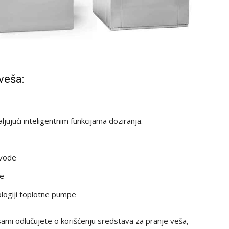
veša:
ljujući inteligentnim funkcijama doziranja.
 vode
je
nologiji toplotne pumpe
sami odlučujete o korišćenju sredstava za pranje veša,