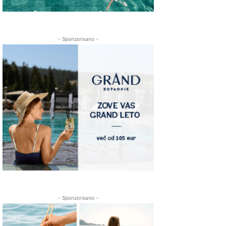
- Sponzorisano -
- Sponzorisano -