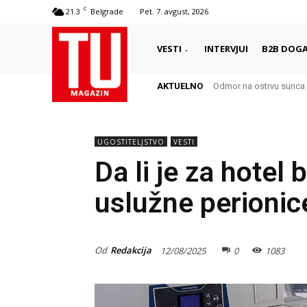
C
21.3
Belgrade
Pet. 7. avgust, 2026
VESTI
INTERVJUI
B2B DOGA
AKTUELNO
Odmor na ostrvu sunca – 
Autentični biser Italije
UGOSTITELJSTVO
VESTI
Da li je za hotel 
uslužne perionic
Od
Redakcija
12/08/2025
0
1083