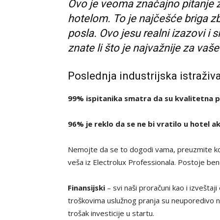
Ovo je veoma značajno pitanje z
hotelom. To je najčešće briga z
posla. Ovo jesu realni izazovi i 
znate li što je najvažnije za vaš
Poslednja industrijska istraživ
99% ispitanika smatra da su kvalitetna po
96% je reklo da se ne bi vratilo u hotel ako 
Nemojte da se to dogodi vama, preuzmite kont
veša iz Electrolux Professionala. Postoje ben
Finansijski
– svi naši proračuni kao i izveštaj
troškovima uslužnog pranja su neuporedivo niž
trošak investicije u startu.