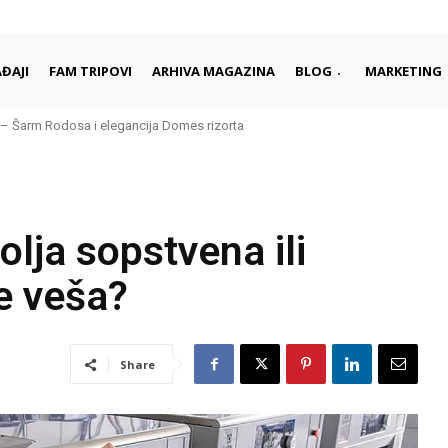
ĐAJI
FAM TRIPOVI
ARHIVA MAGAZINA
BLOG
MARKETING
Šarm Rodosa i elegancija Domes rizorta
 daleko od gužvi i turista
bolja sopstvena ili
e veša?
Share