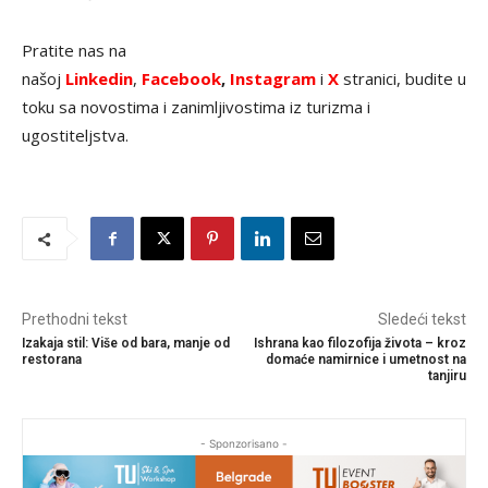
Pratite nas na
našoj
Linkedin
,
Facebook
,
Instagram
i
X
stranici, budite u
toku sa novostima i zanimljivostima iz turizma i
ugostiteljstva.
Prethodni tekst
Sledeći tekst
Izakaja stil: Više od bara, manje od
Ishrana kao filozofija života – kroz
restorana
domaće namirnice i umetnost na
tanjiru
- Sponzorisano -