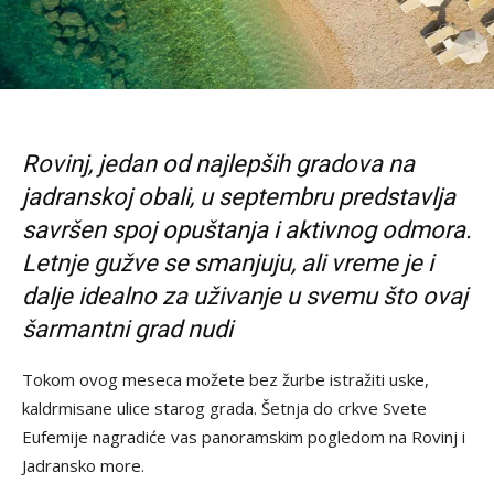
Rovinj, jedan od najlepših gradova na
jadranskoj obali, u septembru
predstavlja
savršen spoj opuštanja i aktivnog odmora.
Letnje gužve se smanjuju, ali vreme je i
dalje idealno za uživanje u svemu što ovaj
šarmantni grad nudi
Tokom ovog meseca možete bez žurbe istražiti uske,
kaldrmisane ulice starog grada. Šetnja do crkve Svete
Eufemije nagradiće vas panoramskim pogledom na Rovinj i
Jadransko more.