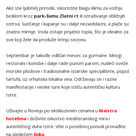
Ako ste ljubitelj prirode, iskoristite blagu klimu za vožnju
biciklom kroz
park-šumu Zlatni rt
ili istraživanje obližnjih
ostrva. Sunčanje i kupanje su i dalje nezaobilazni, a plaže su
znatno mirnije. Voda ostaje prijatno topla, što je idealno za
sve koji žele da produže letnju sezonu.
Septembar je takođe odličan mesec za gurmane. Mnogi
restorani i konobe i dalje rade punom parom, nudeći sveže
morske plodove i tradicionalne istarske specijalitete, poput
tartufa, uz vrhunska lokalna vina. Održavaju se i razne
manifestacije i vinske ture koje ističu autentičnu kulturu
Istre.
Uživajte u Rovinju po ekskluzivnim cenama u
Maistra
hotelima
i doživite iskustvo mediteranskog mira i
autentičnog duha Istre. Više o posebnoj ponudi pronađite
na sledećem
linku
.