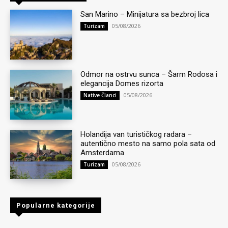
San Marino – Minijatura sa bezbroj lica
05/08/2026
Turizam
Odmor na ostrvu sunca – Šarm Rodosa i
elegancija Domes rizorta
05/08/2026
Native Članci
Holandija van turističkog radara –
autentično mesto na samo pola sata od
Amsterdama
05/08/2026
Turizam
Popularne kategorije