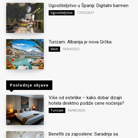
Ugostiteljstvo u Španiji: Digitalni barmen
17/03/2021
Ugostiteljstvo
Turizam: Albanija je nova Grčka
19/04/2021
Vesti
Poslednje objave
Više od estetike – kako dobar dizajn
hotela direktno podiže cene noćenja?
06/08/2026
Turizam
Benefiti za zaposlene: Saradnja sa