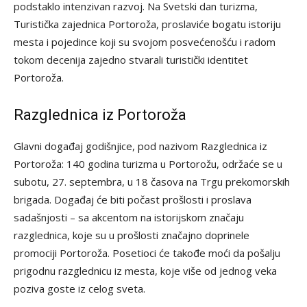
podstaklo intenzivan razvoj. Na Svetski dan turizma,
Turistička zajednica Portoroža, proslaviće bogatu istoriju
mesta i pojedince koji su svojom posvećenošću i radom
tokom decenija zajedno stvarali turistički identitet
Portoroža.
Razglednica iz Portoroža
Glavni događaj godišnjice, pod nazivom Razglednica iz
Portoroža: 140 godina turizma u Portorožu, održaće se u
subotu, 27. septembra, u 18 časova na Trgu prekomorskih
brigada. Događaj će biti počast prošlosti i proslava
sadašnjosti – sa akcentom na istorijskom značaju
razglednica, koje su u prošlosti značajno doprinele
promociji Portoroža. Posetioci će takođe moći da pošalju
prigodnu razglednicu iz mesta, koje više od jednog veka
poziva goste iz celog sveta.