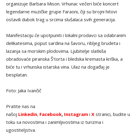
organizuje Barbara Mison. Vrhunac večeri biće koncert
legendarne muzičke grupe Faraoni, čiji su brojni hitovi
ostavili dubok trag u srcima slušalaca svih generacija.
Manifestaciju će upotpuniti i lokalni prodavci sa odabranim
delikatesima, poput sardina na šavoru, ribljeg brudeta i
lazanja sa morskim plodovima. Ljubitelje slatkiša
obradovaće piranska Š’torta i bledska kremasta kriška, a
biće tu i vrhunska istarska vina. Ulaz na događaj je
besplatan.
Foto: Jaka Ivančič
Pratite nas na
našoj
Linkedin
,
Facebook
,
Instagram
i
X
stranici, budite u
toku sa novostima i zanimljivostima iz turizma i
ugostiteljstva.