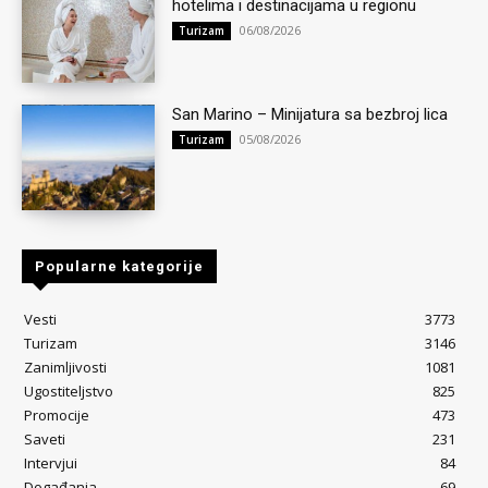
hotelima i destinacijama u regionu
06/08/2026
Turizam
San Marino – Minijatura sa bezbroj lica
05/08/2026
Turizam
Popularne kategorije
Vesti
3773
Turizam
3146
Zanimljivosti
1081
Ugostiteljstvo
825
Promocije
473
Saveti
231
Intervjui
84
Događanja
69