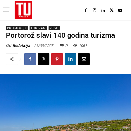
PROMOCIJE
TURIZAM
VESTI
Portorož slavi 140 godina turizma
Od
Redakcija
23/09/2025
0
1061