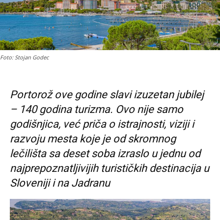
Foto: Stojan Godec
Portorož ove godine slavi izuzetan jubilej
– 140 godina turizma. Ovo nije samo
godišnjica, već priča o istrajnosti, viziji i
razvoju mesta koje je od skromnog
lečilišta sa deset soba izraslo u jednu od
najprepoznatljivijih turističkih destinacija u
Sloveniji i na Jadranu