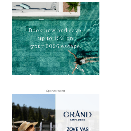
- Sponzorisano -