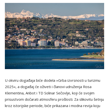
U okviru događaja biće dodela »Grba izvrsnosti u turizmu
2025«, a događaj će oživeti i članovi udruženja Rosa
Klementina, Anbot i TD Solinar Sečovlje, koji će svojim
prisustvom dočarati atmosferu prošlosti. Za slikovitu šetnju
kroz istorijske periode, biće prikazana i modna revija koju