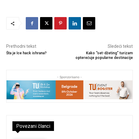
Prethodni tekst
Sledeći tekst
Šta je Ice hack ishrana?
Kako “set-džeting” turizam
opterećuje popularne destinacije
- Sponzorisano -
Povezani članci