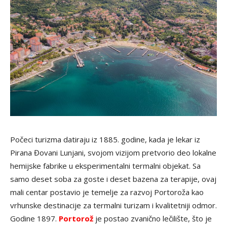
Počeci turizma datiraju iz 1885. godine, kada je lekar iz
Pirana Đovani Lunjani, svojom vizijom pretvorio deo lokalne
hemijske fabrike u eksperimentalni termalni objekat. Sa
samo deset soba za goste i deset bazena za terapije, ovaj
mali centar postavio je temelje za razvoj Portoroža kao
vrhunske destinacije za termalni turizam i kvalitetniji odmor.
Godine 1897.
Portorož
je postao zvanično lečilište, što je