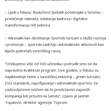
– Ljudi u fokusu: Budućnost ljudskih potencijala u turizmu –
privlačenje talenata, edukacija kadrova i digitalna
transformacija HR sektora.
– Adrenalin kao destinacija: Sportski turizam u službi razvoja
i promocije – sportski sadržaji i adrenalinske aktivnosti kao
ključni pokretači turističkog rasta.
“Očekujemo više od 300 učesnika i potrudili smo se da
napravimo kvalitetan program. Ove godine, u fokusu su
najaktuelnije teme u turističkoj industriji –
green
turizam,
ESG standardi, zapošljavanje i adrenalinski sportovi. Sa
zadovoljstvom ističem da će predstavnici najvećih
kompanija biti prisutni na Samitu”, izjavio je Jasmin
Topalović, direktor agencije Topcom.