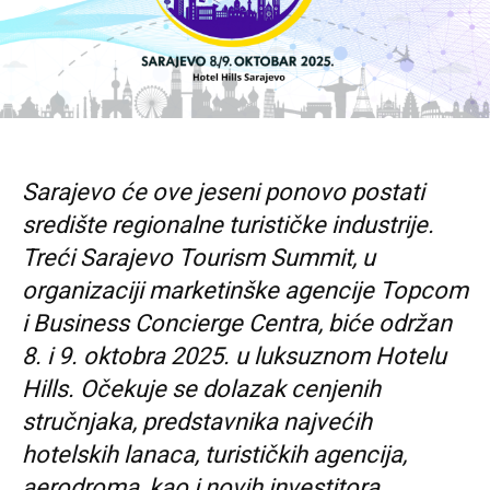
Sarajevo će ove jeseni ponovo postati
središte regionalne turističke industrije.
Treći
Sarajevo Tourism Summit, u
organizaciji marketinške agencije Topcom
i Business Concierge Centra, biće održan
8. i 9. oktobra 2025. u luksuznom Hotelu
Hills.
Očekuje se dolazak cenjenih
stručnjaka, predstavnika najvećih
hotelskih lanaca, turističkih agencija,
aerodroma, kao i novih investitora