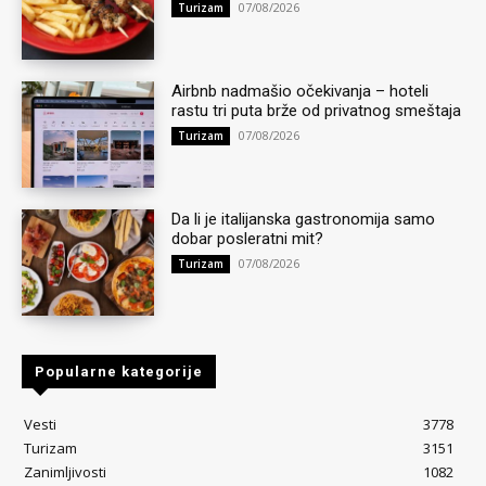
07/08/2026
Turizam
Airbnb nadmašio očekivanja – hoteli
rastu tri puta brže od privatnog smeštaja
07/08/2026
Turizam
Da li je italijanska gastronomija samo
dobar posleratni mit?
07/08/2026
Turizam
Popularne kategorije
Vesti
3778
Turizam
3151
Zanimljivosti
1082