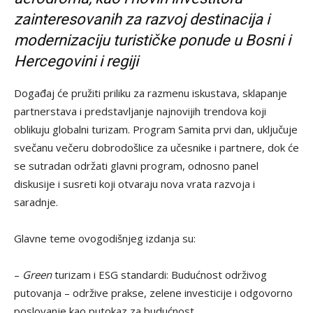
zainteresovanih za razvoj destinacija i
modernizaciju turističke ponude u Bosni i
Hercegovini i regiji
Događaj će pružiti priliku za razmenu iskustava, sklapanje
partnerstava i predstavljanje najnovijih trendova koji
oblikuju globalni turizam. Program Samita prvi dan, uključuje
svečanu večeru dobrodošlice za učesnike i partnere, dok će
se sutradan održati glavni program, odnosno panel
diskusije i susreti koji otvaraju nova vrata razvoja i
saradnje.
Glavne teme ovogodišnjeg izdanja su:
–
Green
turizam i ESG standardi: Budućnost održivog
putovanja – održive prakse, zelene investicije i odgovorno
poslovanje kao putokaz za budućnost.