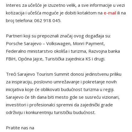
Interes za učešće je izuzetno velik, a sve informacije u vezi
kotizacija i učešća moguće je dobiti kotaktom na
e-mail
ili na
broj telefona: 062 918 045.
Partneri koji su prepoznali značaj ovog događaja su:
Porsche Sarajevo – Volkswagen, Monri Payment,
Federalno ministarstvo okoliša i turizma, Razvojna banka
FBiH, Općina Jajce, Turistička zajednica KS i drugi.
Treći Sarajevo Tourism Summit donosi jedinstvenu priliku
za inspiraciju, poslovno umrežavanje i pokretanje novih
inicijativa koje će oblikovati budućnost turizma u regiji.
Sarajevo će tih dana biti mesto gde se susreću vizionari,
investitori i profesionalci spremni da zajednički grade
održiviju i konkurentniju turističku budućnost.
Pratite nas na