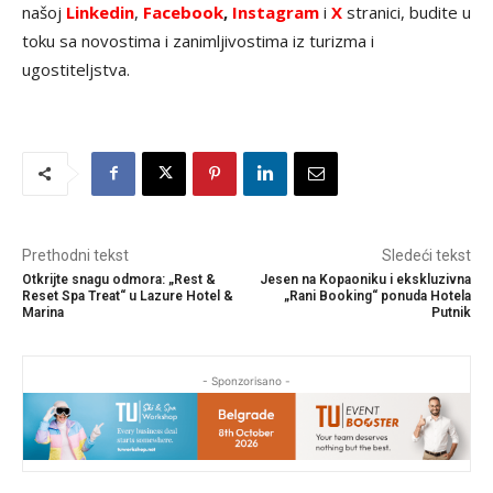
našoj
Linkedin
,
Facebook
,
Instagram
i
X
stranici, budite u
toku sa novostima i zanimljivostima iz turizma i
ugostiteljstva.
Prethodni tekst
Sledeći tekst
Otkrijte snagu odmora: „Rest &
Jesen na Kopaoniku i ekskluzivna
Reset Spa Treat“ u Lazure Hotel &
„Rani Booking“ ponuda Hotela
Marina
Putnik
- Sponzorisano -