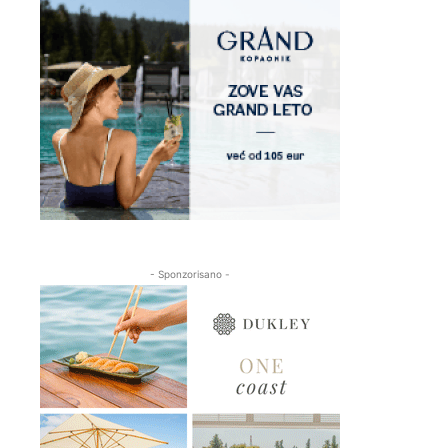
- Sponzorisano -