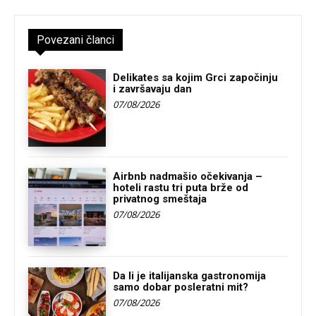
Povezani članci
Delikates sa kojim Grci započinju
i završavaju dan
07/08/2026
Airbnb nadmašio očekivanja –
hoteli rastu tri puta brže od
privatnog smeštaja
07/08/2026
Da li je italijanska gastronomija
samo dobar posleratni mit?
07/08/2026