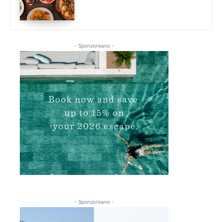
- Sponzorisano -
- Sponzorisano -