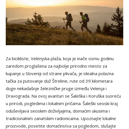
Za bicikliste, Velenjska plaža, koja je inače osmu godinu
zaredom proglašena za najbolje prirodno mesto za
kupanje u Sloveniji od strane plivača, je idealna polazna
tačka za putovanje duž Štrekne, rute od 39 kilometara
duge nekadašnje železničke pruge između Velenja i
Dravograda. Na ovoj avanturi se Šaleška i Koruška susreću
u prirodi, pogledima i lokalnim pričama. Šaleški seoski kraj
oduševljava seoskim doživljajima, domaćim ukusima i
tradicionalnim zanatskim radionicama. Upoznajte lokalne
proizvode, posetite domaćinstva sa pogledom, slušajte