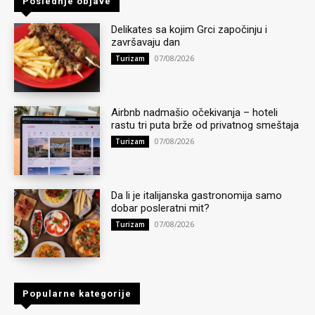
Poslednje objave
Delikates sa kojim Grci započinju i
završavaju dan
07/08/2026
Turizam
Airbnb nadmašio očekivanja – hoteli
rastu tri puta brže od privatnog smeštaja
07/08/2026
Turizam
Da li je italijanska gastronomija samo
dobar posleratni mit?
07/08/2026
Turizam
Popularne kategorije