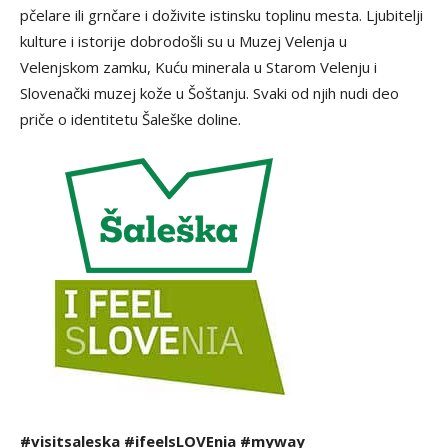
pčelare ili grnčare i doživite istinsku toplinu mesta. Ljubitelji
kulture i istorije dobrodošli su u Muzej Velenja u
Velenjskom zamku, Kuću minerala u Starom Velenju i
Slovenački muzej kože u Šoštanju. Svaki od njih nudi deo
priče o identitetu Šaleške doline.
#visitsaleska #ifeelsLOVEnia #myway