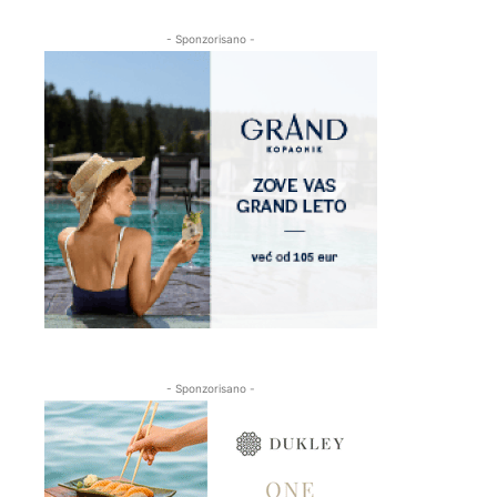
- Sponzorisano -
- Sponzorisano -