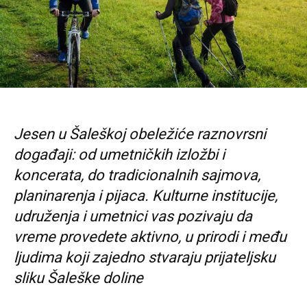
Jesen u Šaleškoj obeležiće raznovrsni
događaji: od umetničkih izložbi i
koncerata, do tradicionalnih sajmova,
planinarenja i pijaca. Kulturne institucije,
udruženja i umetnici vas pozivaju da
vreme provedete aktivno, u prirodi i među
ljudima koji zajedno stvaraju prijateljsku
sliku Šaleške doline