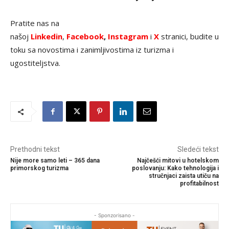
Pratite nas na
našoj
Linkedin
,
Facebook
,
Instagram
i
X
stranici, budite u
toku sa novostima i zanimljivostima iz turizma i
ugostiteljstva.
Prethodni tekst
Sledeći tekst
Nije more samo leti – 365 dana
Najčešći mitovi u hotelskom
primorskog turizma
poslovanju: Kako tehnologija i
stručnjaci zaista utiču na
profitabilnost
- Sponzorisano -