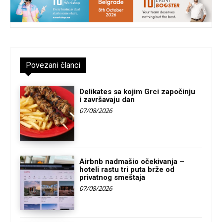
Povezani članci
Delikates sa kojim Grci započinju
i završavaju dan
07/08/2026
Airbnb nadmašio očekivanja –
hoteli rastu tri puta brže od
privatnog smeštaja
07/08/2026