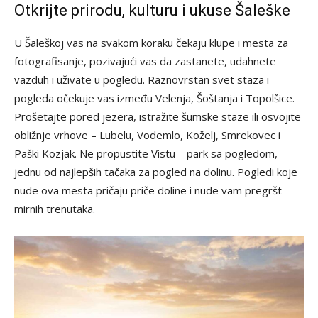
Otkrijte prirodu, kulturu i ukuse Šaleške
U Šaleškoj vas na svakom koraku čekaju klupe i mesta za
fotografisanje, pozivajući vas da zastanete, udahnete
vazduh i uživate u pogledu. Raznovrstan svet staza i
pogleda očekuje vas između Velenja, Šoštanja i Topolšice.
Prošetajte pored jezera, istražite šumske staze ili osvojite
obližnje vrhove – Lubelu, Vodemlo, Koželj, Smrekovec i
Paški Kozjak. Ne propustite Vistu – park sa pogledom,
jednu od najlepših tačaka za pogled na dolinu. Pogledi koje
nude ova mesta pričaju priče doline i nude vam pregršt
mirnih trenutaka.