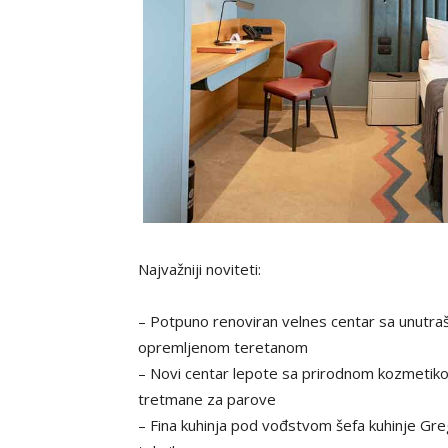
Najvažniji noviteti:
– Potpuno renoviran velnes centar sa unut
opremljenom teretanom
– Novi centar lepote sa prirodnom kozmetikom 
tretmane za parove
– Fina kuhinja pod vođstvom šefa kuhinje Gre