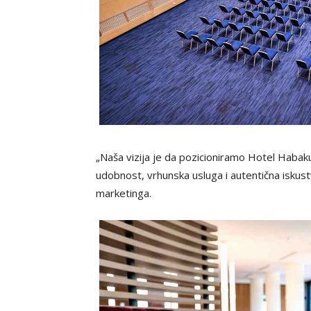
„Naša vizija je da pozicioniramo Hotel Habak
udobnost, vrhunska usluga i autentična iskust
marketinga.