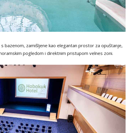
se s bazenom, zamišljene kao elegantan prostor za opuštanje,
noramskim pogledom i direktnim pristupom velnes zoni.