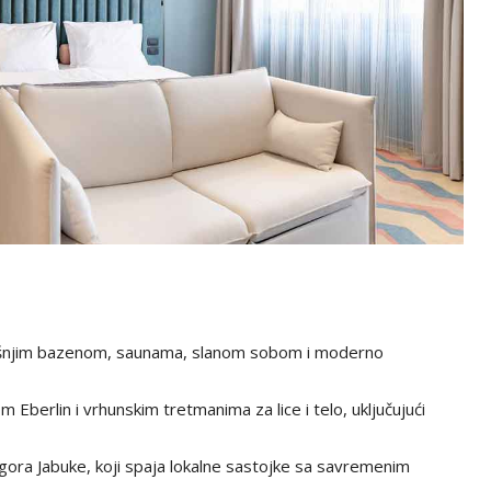
rašnjim bazenom, saunama, slanom sobom i moderno
Eberlin i vrhunskim tretmanima za lice i telo, uključujući
gora Jabuke, koji spaja lokalne sastojke sa savremenim