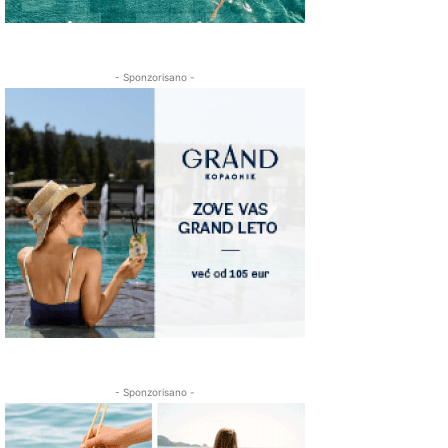
- Sponzorisano -
- Sponzorisano -