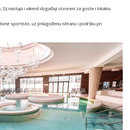
 DJ nastupi i vikend događaji otvoreni za goste i lokalnu
ivne sportiste, uz prilagođenu ishranu i podršku pri