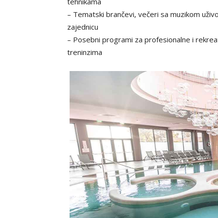
tehnikama
– Tematski brančevi, večeri sa muzikom uživo,
zajednicu
– Posebni programi za profesionalne i rekreat
treninzima