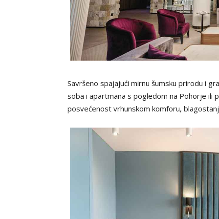
Savršeno spajajući mirnu šumsku prirodu i gr
soba i apartmana s pogledom na Pohorje ili
posvećenost vrhunskom komforu, blagostanju