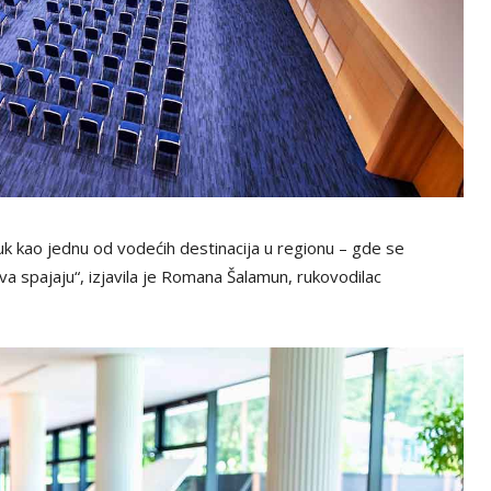
uk kao jednu od vodećih destinacija u regionu – gde se
va spajaju“, izjavila je Romana Šalamun, rukovodilac