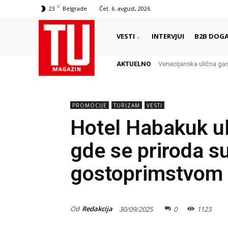
C
23
Belgrade
Čet. 6. avgust, 2026
VESTI
INTERVJUI
B2B DOGA
AKTUELNO
Venecijanska ulična gastro
San Marino – Minijatura
PROMOCIJE
TURIZAM
VESTI
Hotel Habakuk ul
gde se priroda 
gostoprimstvom
Od
Redakcija
30/09/2025
0
1123