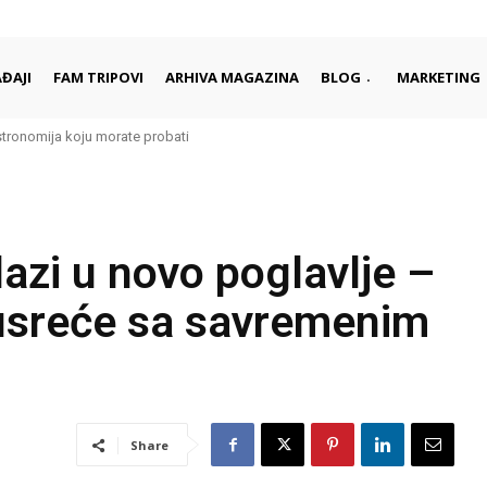
ĐAJI
FAM TRIPOVI
ARHIVA MAGAZINA
BLOG
MARKETING
nomija koju morate probati
 sa bezbroj lica
azi u novo poglavlje –
susreće sa savremenim
Share