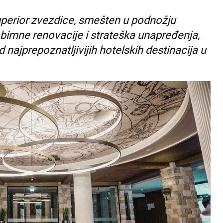
superior zvezdice, smešten u podnožju
obimne renovacije i strateška unapređenja,
 najprepoznatljivijih hotelskih destinacija u