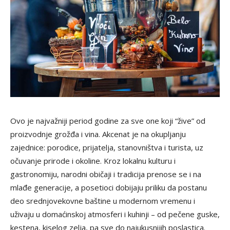
Ovo je najvažniji period godine za sve one koji “žive” od
proizvodnje grožđa i vina. Akcenat je na okupljanju
zajednice: porodice, prijatelja, stanovništva i turista, uz
očuvanje prirode i okoline. Kroz lokalnu kulturu i
gastronomiju, narodni običaji i tradicija prenose se i na
mlađe generacije, a posetioci dobijaju priliku da postanu
deo srednjovekovne baštine u modernom vremenu i
uživaju u domaćinskoj atmosferi i kuhinji – od pečene guske,
kestena, kiselog zelja, pa sve do najukusnijih poslastica.