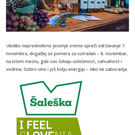
Ukoliko nepredvidivno jesenje vreme spreči održavanje 7.
novembra, događaj se pomera za sutradan – 8. novembar,
na istom mestu, gde vas čekaju ushićenost, zahvalnost i
vedrina. Dobro vino i još bolju energiju – niko ne zaboravlja.