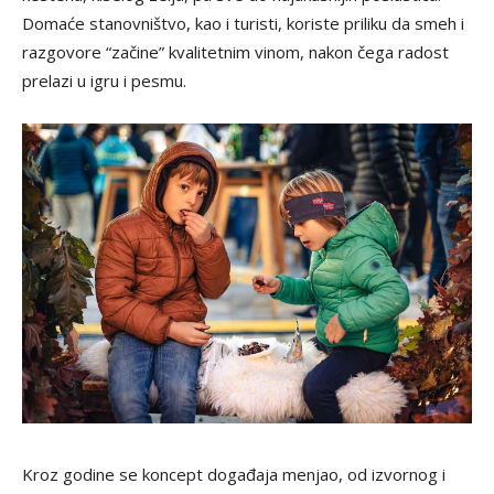
Domaće stanovništvo, kao i turisti, koriste priliku da smeh i
razgovore “začine” kvalitetnim vinom, nakon čega radost
prelazi u igru i pesmu.
Kroz godine se koncept događaja menjao, od izvornog i