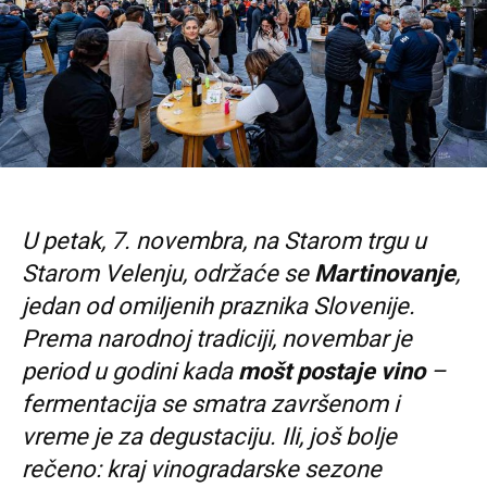
U petak, 7. novembra, na Starom trgu u
Starom Velenju, održaće se
Martinovanje
,
jedan od omiljenih praznika Slovenije.
Prema narodnoj tradiciji, novembar je
period u godini kada
mošt postaje vino
–
fermentacija se smatra završenom i
vreme je za degustaciju. Ili, još bolje
rečeno: kraj vinogradarske sezone