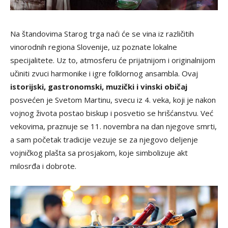
Na štandovima Starog trga naći će se vina iz različitih
vinorodnih regiona Slovenije, uz poznate lokalne
specijalitete. Uz to, atmosferu će prijatnijom i originalnijom
učiniti zvuci harmonike i igre folklornog ansambla. Ovaj
istorijski, gastronomski, muzički i vinski običaj
posvećen je Svetom Martinu, svecu iz 4. veka, koji je nakon
vojnog života postao biskup i posvetio se hrišćanstvu. Već
vekovima, praznuje se 11. novembra na dan njegove smrti,
a sam početak tradicije vezuje se za njegovo deljenje
vojničkog plašta sa prosjakom, koje simbolizuje akt
milosrđa i dobrote.