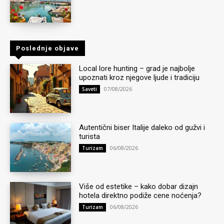
Poslednje objave
Local lore hunting – grad je najbolje
upoznati kroz njegove ljude i tradiciju
07/08/2026
Saveti
Autentični biser Italije daleko od gužvi i
turista
06/08/2026
Turizam
Više od estetike – kako dobar dizajn
hotela direktno podiže cene noćenja?
06/08/2026
Turizam