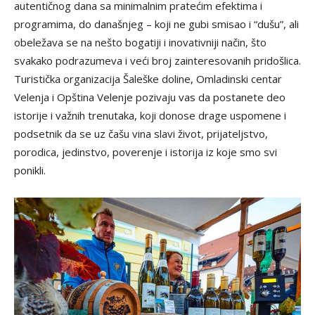
autentičnog dana sa minimalnim pratećim efektima i
programima, do današnjeg – koji ne gubi smisao i “dušu”, ali
obeležava se na nešto bogatiji i inovativniji način, što
svakako podrazumeva i veći broj zainteresovanih pridošlica.
Turistička organizacija Šaleške doline, Omladinski centar
Velenja i Opština Velenje pozivaju vas da postanete deo
istorije i važnih trenutaka, koji donose drage uspomene i
podsetnik da se uz čašu vina slavi život, prijateljstvo,
porodica, jedinstvo, poverenje i istorija iz koje smo svi
ponikli.