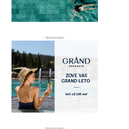
- Sponzorisano -
- Sponzorisano -