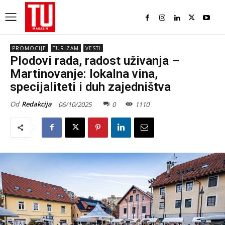
PROMOCIJE
TURIZAM
VESTI
Plodovi rada, radost uživanja –
Martinovanje: lokalna vina,
specijaliteti i duh zajedništva
Od
Redakcija
06/10/2025
0
1110