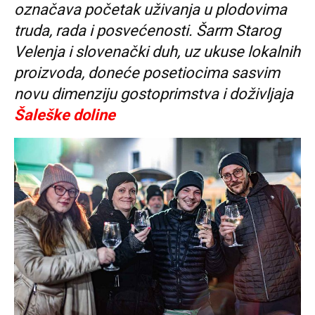
označava početak uživanja u plodovima
truda, rada i posvećenosti. Šarm Starog
Velenja i slovenački duh, uz ukuse lokalnih
proizvoda, doneće posetiocima sasvim
novu dimenziju gostoprimstva i doživljaja
Šaleške doline