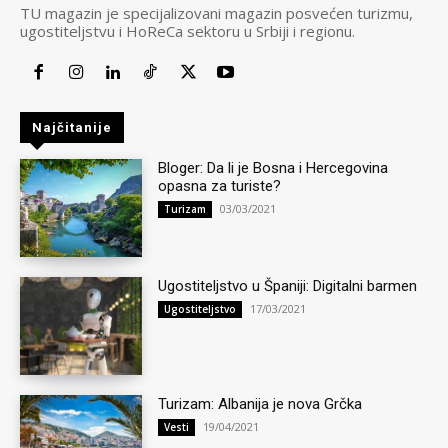
TU magazin je specijalizovani magazin posvećen turizmu,
ugostiteljstvu i HoReCa sektoru u Srbiji i regionu.
Najčitanije
Bloger: Da li je Bosna i Hercegovina
opasna za turiste?
03/03/2021
Turizam
Ugostiteljstvo u Španiji: Digitalni barmen
17/03/2021
Ugostiteljstvo
Turizam: Albanija je nova Grčka
19/04/2021
Vesti