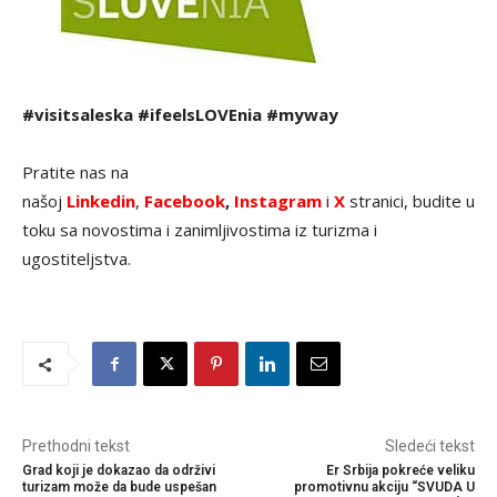
#visitsaleska #ifeelsLOVEnia #myway
Pratite nas na
našoj
Linkedin
,
Facebook
,
Instagram
i
X
stranici, budite u
toku sa novostima i zanimljivostima iz turizma i
ugostiteljstva.
Prethodni tekst
Sledeći tekst
Grad koji je dokazao da održivi
Er Srbija pokreće veliku
turizam može da bude uspešan
promotivnu akciju “SVUDA U