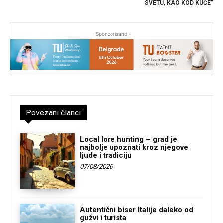
SVETU, KAO KOD KUĆE”
- Sponzorisano -
Povezani članci
Local lore hunting – grad je
najbolje upoznati kroz njegove
ljude i tradiciju
07/08/2026
Autentični biser Italije daleko od
gužvi i turista