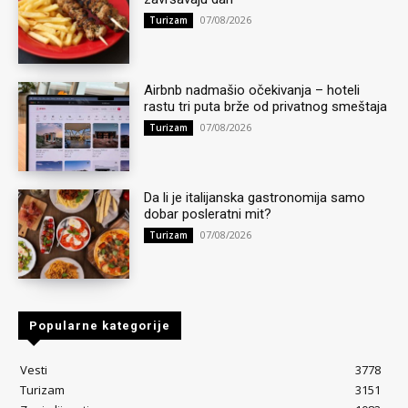
07/08/2026
Turizam
Airbnb nadmašio očekivanja – hoteli
rastu tri puta brže od privatnog smeštaja
07/08/2026
Turizam
Da li je italijanska gastronomija samo
dobar posleratni mit?
07/08/2026
Turizam
Popularne kategorije
Vesti
3778
Turizam
3151