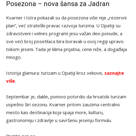
Posezona – nova šansa za Jadran
Kvarner i Istra pokazali su da posezona više nije „rezervni
plan“, već strateški pravac razvoja turizma. U Opatiji su
zdravstveni i velnes programi jesu važan deo ponude, a
sve veći broj posetilaca bira boravak u ovoj regiji upravo
tokom jeseni. Tada je klima prijatna, cene niže, a događaja
mnogo.
Istorija glamura: turizam u Opatiji kroz vekove,
saznajte
više
.
Septembar je, dakle, ponovo potvrdio da hrvatski turizam
uspešno širi sezonu. Kvarner pritom zauzima centralno
mesto kao destinacija koja spaja more, kulturu,
gastronomiju i zdravlje u savršenu jesenju formulu.
Pratite nas na