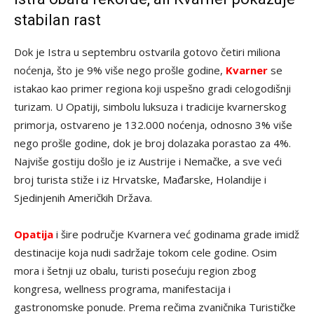
stabilan rast
Dok je Istra u septembru ostvarila gotovo četiri miliona
noćenja, što je 9% više nego prošle godine,
Kvarner
se
istakao kao primer regiona koji uspešno gradi celogodišnji
turizam. U Opatiji, simbolu luksuza i tradicije kvarnerskog
primorja, ostvareno je 132.000 noćenja, odnosno 3% više
nego prošle godine, dok je broj dolazaka porastao za 4%.
Najviše gostiju došlo je iz Austrije i Nemačke, a sve veći
broj turista stiže i iz Hrvatske, Mađarske, Holandije i
Sjedinjenih Američkih Država.
Opatija
i šire područje Kvarnera već godinama grade imidž
destinacije koja nudi sadržaje tokom cele godine. Osim
mora i šetnji uz obalu, turisti posećuju region zbog
kongresa, wellness programa, manifestacija i
gastronomske ponude. Prema rečima zvaničnika Turističke