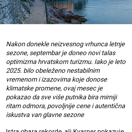
Nakon donekle neizvesnog vrhunca letnje
sezone, septembar je doneo novi talas
optimizma hrvatskom turizmu. Iako je leto
2025. bilo obeleženo nestabilnim
vremenom i izazovima koje donose
klimatske promene, ovaj mesec je
pokazao da sve više putnika bira mirniji
ritam odmora, povoljnije cene i autentična
iskustva van glavne sezone
Istra obara rekorde, ali Kvarner pokazuje