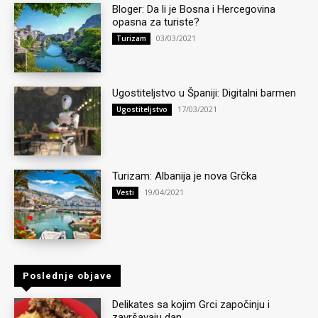
Bloger: Da li je Bosna i Hercegovina
opasna za turiste?
03/03/2021
Turizam
Ugostiteljstvo u Španiji: Digitalni barmen
17/03/2021
Ugostiteljstvo
Turizam: Albanija je nova Grčka
19/04/2021
Vesti
Poslednje objave
Delikates sa kojim Grci započinju i
završavaju dan