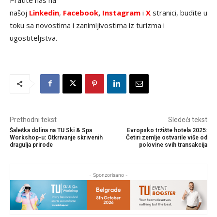
našoj
Linkedin
,
Facebook
,
Instagram
i
X
stranici, budite u
toku sa novostima i zanimljivostima iz turizma i
ugostiteljstva.
Prethodni tekst
Sledeći tekst
Šaleška dolina na TU Ski & Spa
Evropsko tržište hotela 2025:
Workshop-u: Otkrivanje skrivenih
Četiri zemlje ostvarile više od
dragulja prirode
polovine svih transakcija
- Sponzorisano -