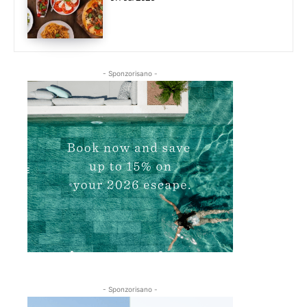
- Sponzorisano -
- Sponzorisano -