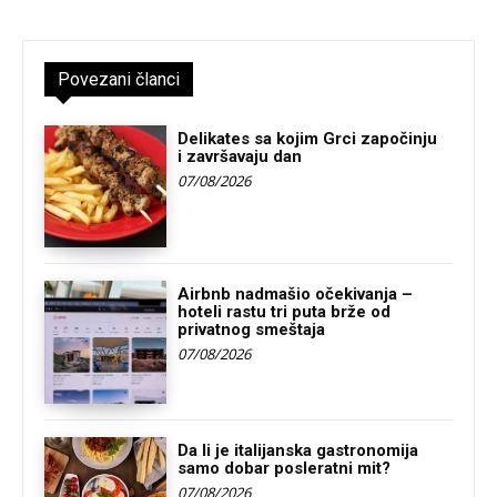
Povezani članci
Delikates sa kojim Grci započinju
i završavaju dan
07/08/2026
Airbnb nadmašio očekivanja –
hoteli rastu tri puta brže od
privatnog smeštaja
07/08/2026
Da li je italijanska gastronomija
samo dobar posleratni mit?
07/08/2026