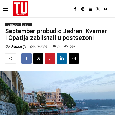
TURIZAM
VESTI
Septembar probudio Jadran: Kvarner
i Opatija zablistali u postsezoni
Od
Redakcija
08/10/2025
0
959