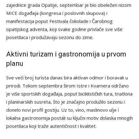
zajednice grada Opatije, septembar je bio obeležen nizom
MICE događaja (kongresa i poslovnih skupova) i
manifestacija poput Festivala čokolade i Čarobnog
opatijskog adventa, koji svake godine privlače sve više
posetilaca i produžavaju sezonu do zime.
Aktivni turizam i gastronomija u prvom
planu
Sve veći broj turista danas bira aktivan odmor i boravak u
prirodi. Tokom septembra širom Istre i Kvarnera održano
je više sportskih događaja, poput biciklističkih tura, triatlona
i planinarskih susreta, što je značajno produžilo sezonu i
donelo novi profil gostiju. Uz to, vino, maslinovo ulje i
lokalna gastronomija postali su ključni motiv dolaska mnogih
posetilaca koji traže autentičnost i kvalitet.