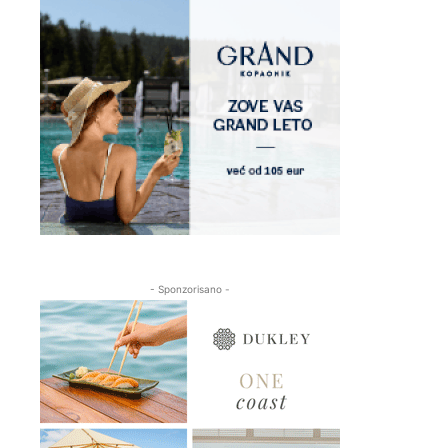
- Sponzorisano -