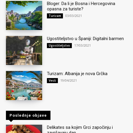
Bloger: Da li je Bosna i Hercegovina
opasna za turiste?
03/03/2021
Turizam
Ugostiteljstvo u Španiji: Digitalni barmen
17/03/2021
Ugostiteljstvo
Turizam: Albanija je nova Grčka
19/04/2021
Vesti
Poslednje objave
Delikates sa kojim Grci započinju i
završavaju dan