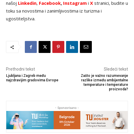
našoj
Linkedin
,
Facebook
,
Instagram
i
X
stranici, budite u
toku sa novostima i zanimljivostima iz turizma i
ugostiteljstva.
Prethodni tekst
Sledeći tekst
Ljubljana i Zagreb među
Zašto je važno razumevanje
najzdravijim gradovima Evrope
razlike između ambijentalne
temperature i temperature
proizvoda?
- Sponzorisano -