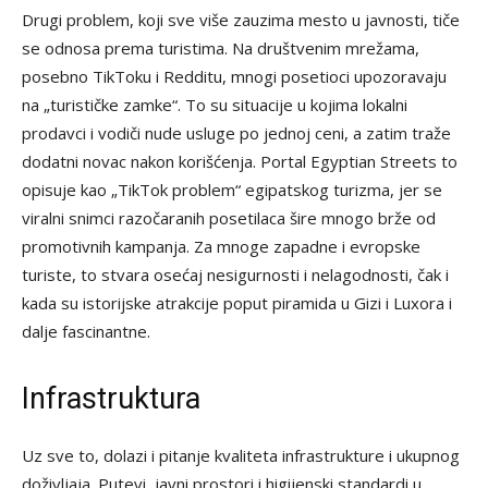
Drugi problem, koji sve više zauzima mesto u javnosti, tiče
se odnosa prema turistima. Na društvenim mrežama,
posebno TikToku i Redditu, mnogi posetioci upozoravaju
na „turističke zamke“. To su situacije u kojima lokalni
prodavci i vodiči nude usluge po jednoj ceni, a zatim traže
dodatni novac nakon korišćenja. Portal Egyptian Streets to
opisuje kao „TikTok problem“ egipatskog turizma, jer se
viralni snimci razočaranih posetilaca šire mnogo brže od
promotivnih kampanja. Za mnoge zapadne i evropske
turiste, to stvara osećaj nesigurnosti i nelagodnosti, čak i
kada su istorijske atrakcije poput piramida u Gizi i Luxora i
dalje fascinantne.
Infrastruktura
Uz sve to, dolazi i pitanje kvaliteta infrastrukture i ukupnog
doživljaja. Putevi, javni prostori i higijenski standardi u