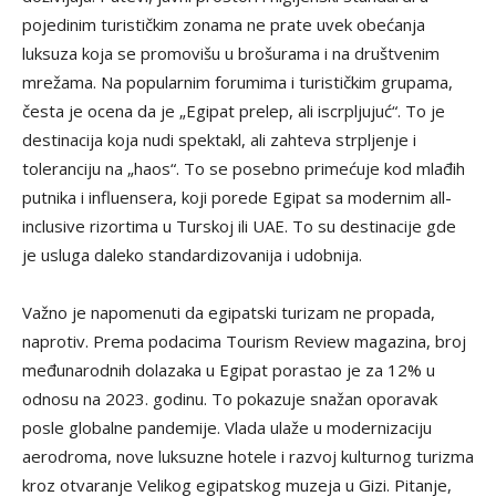
pojedinim turističkim zonama ne prate uvek obećanja
luksuza koja se promovišu u brošurama i na društvenim
mrežama. Na popularnim forumima i turističkim grupama,
česta je ocena da je „Egipat prelep, ali iscrpljujuć“. To je
destinacija koja nudi spektakl, ali zahteva strpljenje i
toleranciju na „haos“. To se posebno primećuje kod mlađih
putnika i influensera, koji porede Egipat sa modernim all-
inclusive rizortima u Turskoj ili UAE. To su destinacije gde
je usluga daleko standardizovanija i udobnija.
Važno je napomenuti da egipatski turizam ne propada,
naprotiv. Prema podacima Tourism Review magazina, broj
međunarodnih dolazaka u Egipat porastao je za 12% u
odnosu na 2023. godinu. To pokazuje snažan oporavak
posle globalne pandemije. Vlada ulaže u modernizaciju
aerodroma, nove luksuzne hotele i razvoj kulturnog turizma
kroz otvaranje Velikog egipatskog muzeja u Gizi. Pitanje,