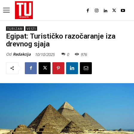
TURIZAM
VESTI
Egipat: Turističko razočaranje iza
drevnog sjaja
Od
Redakcija
10/10/2025
0
976