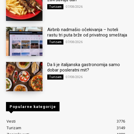
07/08/2026
Turizam
Airbnb nadmašio očekivanja – hoteli
rastu tri puta brže od privatnog smeštaja
07/08/2026
Turizam
Da li je italijanska gastronomija samo
dobar posleratni mit?
07/08/2026
Turizam
Popularne kategorije
Vesti
3776
Turizam
3149