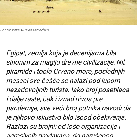
Photo: Pexels/David McEachan
Egipat, zemlja koja je decenijama bila
sinonim za magiju drevne civilizacije, Nil,
piramide i toplo Crveno more, poslednjih
meseci sve češće se nalazi pod lupom
nezadovoljnih turista. Iako broj posetilaca
i dalje raste, čak i iznad nivoa pre
pandemije, sve veći broj putnika navodi da
je njihovo iskustvo bilo ispod očekivanja.
Razlozi su brojni: od loše organizacije i
agresivnih prodavaca, do narušenog