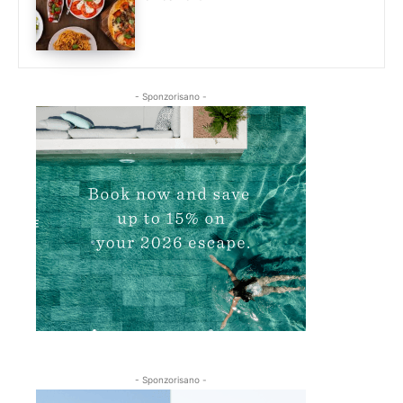
- Sponzorisano -
- Sponzorisano -