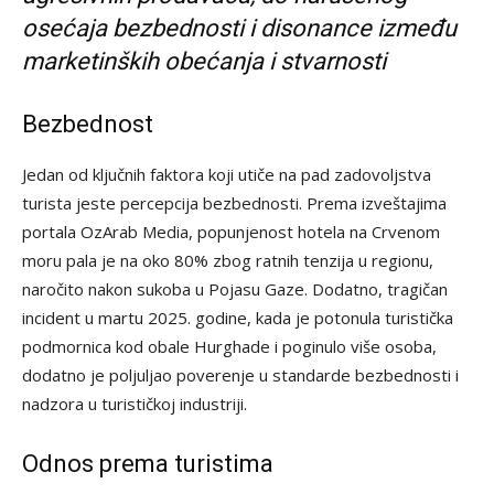
osećaja bezbednosti i disonance između
marketinških obećanja i stvarnosti
Bezbednost
Jedan od ključnih faktora koji utiče na pad zadovoljstva
turista jeste percepcija bezbednosti. Prema izveštajima
portala OzArab Media, popunjenost hotela na Crvenom
moru pala je na oko 80% zbog ratnih tenzija u regionu,
naročito nakon sukoba u Pojasu Gaze. Dodatno, tragičan
incident u martu 2025. godine, kada je potonula turistička
podmornica kod obale Hurghade i poginulo više osoba,
dodatno je poljuljao poverenje u standarde bezbednosti i
nadzora u turističkoj industriji.
Odnos prema turistima