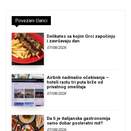
Povezani članci
Delikates sa kojim Grci započinju
i završavaju dan
07/08/2026
Airbnb nadmašio očekivanja –
hoteli rastu tri puta brže od
privatnog smeštaja
07/08/2026
Da li je italijanska gastronomija
samo dobar posleratni mit?
07/08/2026