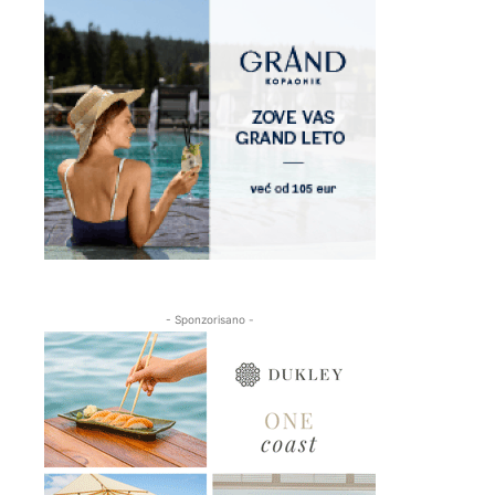
- Sponzorisano -