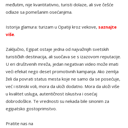
međutim, nije kvantitativno, turisti dolaze, ali sve češće
odlaze sa pomešanim osećanjima.
Istorija glamura: turizam u Opatiji kroz vekove,
saznajte
više
.
Zaključno, Egipat ostaje jedna od najvažnijih svetskih
turističkih destinacija, ali suočava se s izazovom reputacije.
U eri društvenih mreža, jedan negativan video može imati
veći efekat nego deset promotivnih kampanja. Ako zemlja
želi da povrati status mesta koje ne samo da se posećuje,
već i istinski voli, mora da uloži dodatno. Mora da uloži više
u kvalitet usluga, autentičnost iskustva i osećaj
dobrodošlice. Te vrednosti su nekada bile sinonim za
egipatsko gostoprimstvo.
Pratite nas na