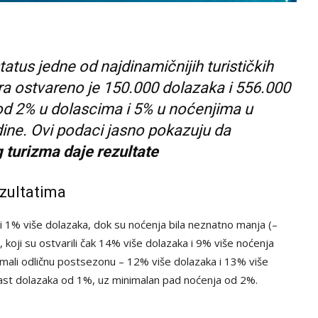
atus jedne od najdinamičnijih turističkih
a ostvareno je 150.000 dolazaka i 556.000
 od 2% u dolascima i 5% u noćenjima u
ine. Ovi podaci jasno pokazuju da
g turizma daje rezultate
ezultatima
ili 1% više dolazaka, dok su noćenja bila neznatno manja (–
 koji su ostvarili čak 14% više dolazaka i 9% više noćenja
ali odličnu postsezonu – 12% više dolazaka i 13% više
i rast dolazaka od 1%, uz minimalan pad noćenja od 2%.