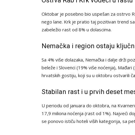
Ostrva Rab i Krk vodeći u rastu
Oktobar je posebno bio uspešan za ostrvo Rab
nego lane. Krk je pratio taj pozitivan trend s
zabeležio rast od 8% u dolascima.
Nemačka i region ostaju ključn
Sa 4% više dolazaka, Nemačka i dalje drži pozi
beleže i Slovenci (19% više noćenja), Mađari 
hrvatskih gostiju, koji su u oktobru ostvarili
Stabilan rast i u prvih deset m
U periodu od januara do oktobra, na Kvarneru
17,9 miliona noćenja (rast od 1%). Najveći do
se ponovo ističu hoteli viših kategorija, sa p