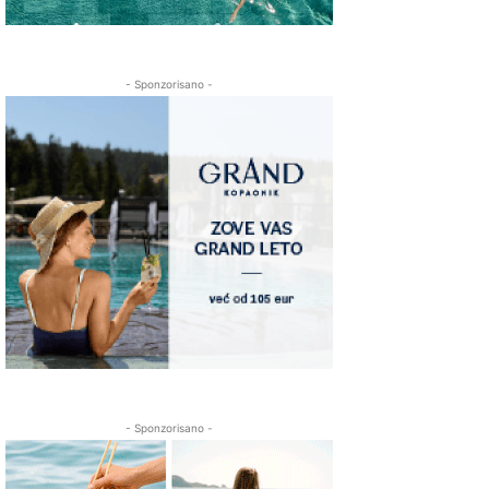
- Sponzorisano -
- Sponzorisano -