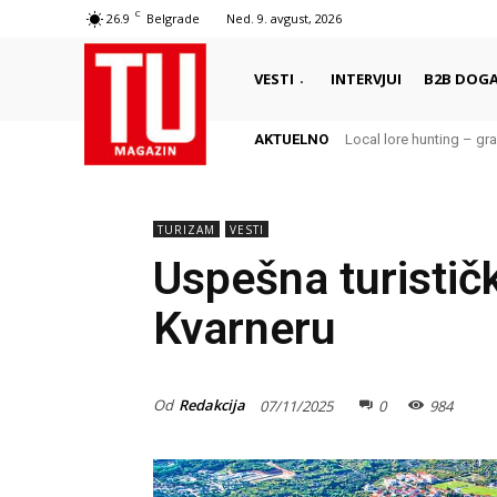
C
26.9
Belgrade
Ned. 9. avgust, 2026
VESTI
INTERVJUI
B2B DOGA
AKTUELNO
Local lore hunting – gra
TURIZAM
VESTI
Uspešna turistič
Kvarneru
Od
Redakcija
07/11/2025
0
984