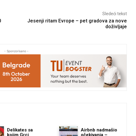
Sledeći tekst
0
Jesenji ritam Evrope – pet gradova za nove
doživljaje
- Sponzorisano -
Delikates sa
Airbnb nadmašio
kojim Grci
očekivanja –