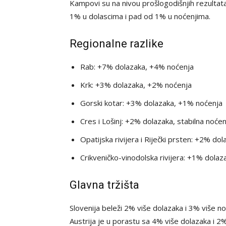
Kampovi su na nivou prošlogodišnjih rezultata
1% u dolascima i pad od 1% u noćenjima.
Regionalne razlike
Rab: +7% dolazaka, +4% noćenja
Krk: +3% dolazaka, +2% noćenja
Gorski kotar: +3% dolazaka, +1% noćenja
Cres i Lošinj: +2% dolazaka, stabilna noćen
Opatijska rivijera i Riječki prsten: +2% d
Crikveničko-vinodolska rivijera: +1% dola
Glavna tržišta
Slovenija beleži 2% više dolazaka i 3% više noć
Austrija je u porastu sa 4% više dolazaka i 2