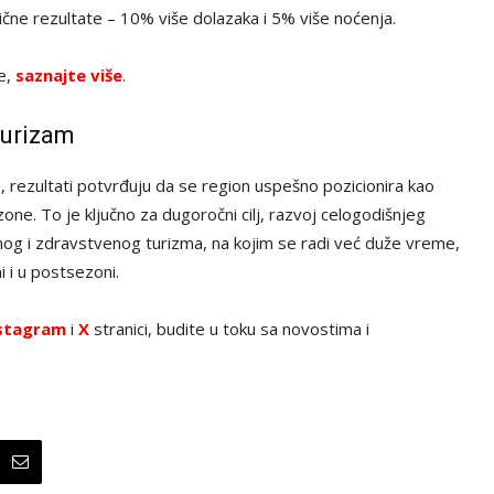
ične rezultate – 10% više dolazaka i 5% više noćenja.
ve,
saznajte više
.
turizam
, rezultati potvrđuju da se region uspešno pozicionira kao
zone. To je ključno za dugoročni cilj, razvoj celogodišnjeg
nog i zdravstvenog turizma, na kojim se radi već duže vreme,
i i u postsezoni.
stagram
i
X
stranici, budite u toku sa novostima i