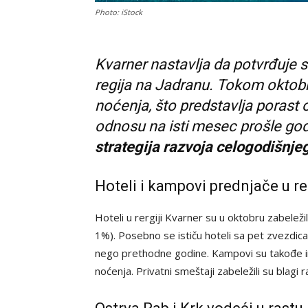
Photo: iStock
Kvarner nastavlja da potvrđuje st
regija na Jadranu. Tokom oktobr
noćenja, što predstavlja porast
odnosu na isti mesec prošle god
strategija razvoja celogodišnje
Hoteli i kampovi prednjače u r
Hoteli u rergiji Kvarner su u oktobru zabelež
1%). Posebno se ističu hoteli sa pet zvezdica,
nego prethodne godine. Kampovi su takođe im
noćenja. Privatni smeštaji zabeležili su blag