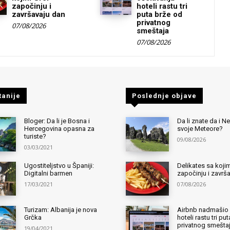
započinju i
hoteli rastu tri
završavaju dan
puta brže od
privatnog
07/08/2026
smeštaja
07/08/2026
tanije
Poslednje objave
Bloger: Da li je Bosna i
Da li znate da i 
Hercegovina opasna za
svoje Meteore?
turiste?
09/08/2026
03/03/2021
Ugostiteljstvo u Španiji:
Delikates sa kojim
Digitalni barmen
započinju i završ
17/03/2021
07/08/2026
Turizam: Albanija je nova
Airbnb nadmašio 
Grčka
hoteli rastu tri pu
privatnog smešta
19/04/2021