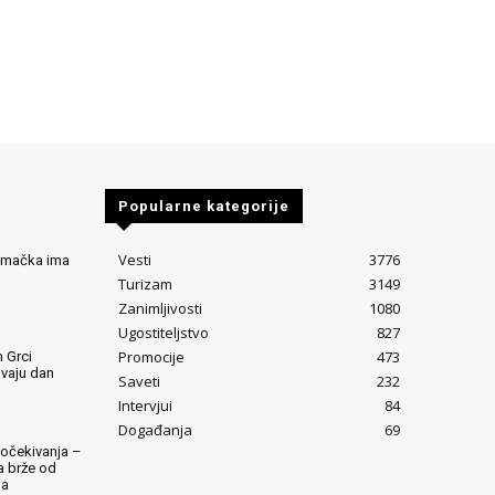
Popularne kategorije
Vesti
3776
Nemačka ima
Turizam
3149
Zanimljivosti
1080
Ugostiteljstvo
827
Promocije
473
 Grci
avaju dan
Saveti
232
Intervjui
84
Događanja
69
očekivanja –
ta brže od
ja