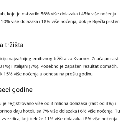
, koje je ostvarilo 56% više dolazaka i 45% više noćenja
a 10% više dolazaka i 18% više noćenja, dok je Riječki prsten
a tržišta
ciju najvažnijeg emitivnog tržišta za Kvarner. Značajan rast
(31%) i Italijani (7%). Posebno je zapažen rezultat domaćih,
 čak 15% više noćenja u odnosu na prošlu godinu.
eseci godine
 je registrovano više od 3 miliona dolazaka (rast od 3%) i
prinos daju hoteli, sa 7% više dolazaka i 6% više noćenja. Tu
et zvezdica, koji beleže 11% više dolazaka i 8% više noćenja.