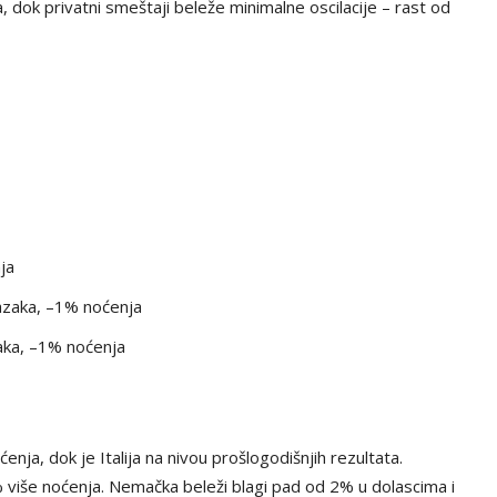
, dok privatni smeštaji beleže minimalne oscilacije – rast od
ja
olazaka, –1% noćenja
zaka, –1% noćenja
enja, dok je Italija na nivou prošlogodišnjih rezultata.
% više noćenja. Nemačka beleži blagi pad od 2% u dolascima i