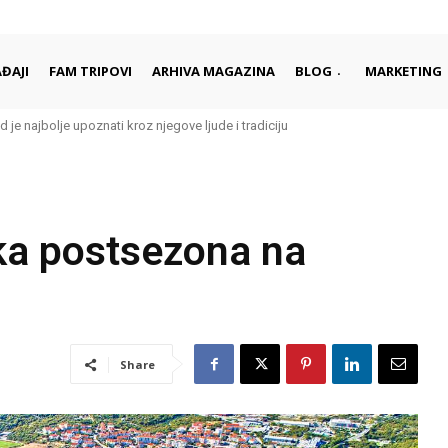
ĐAJI
FAM TRIPOVI
ARHIVA MAGAZINA
BLOG
MARKETING
d je najbolje upoznati kroz njegove ljude i tradiciju
ka postsezona na
Share