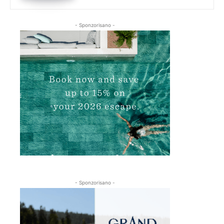
- Sponzorisano -
- Sponzorisano -