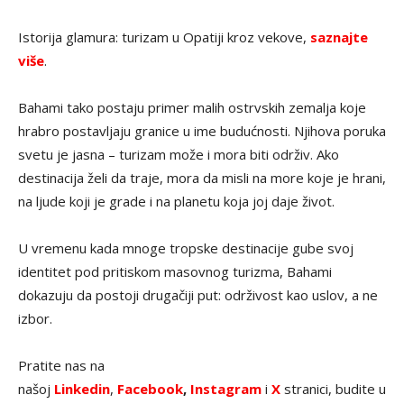
Istorija glamura: turizam u Opatiji kroz vekove,
saznajte
više
.
Bahami tako postaju primer malih ostrvskih zemalja koje
hrabro postavljaju granice u ime budućnosti. Njihova poruka
svetu je jasna – turizam može i mora biti održiv. Ako
destinacija želi da traje, mora da misli na more koje je hrani,
na ljude koji je grade i na planetu koja joj daje život.
U vremenu kada mnoge tropske destinacije gube svoj
identitet pod pritiskom masovnog turizma, Bahami
dokazuju da postoji drugačiji put: održivost kao uslov, a ne
izbor.
Pratite nas na
našoj
Linkedin
,
Facebook
,
Instagram
i
X
stranici, budite u