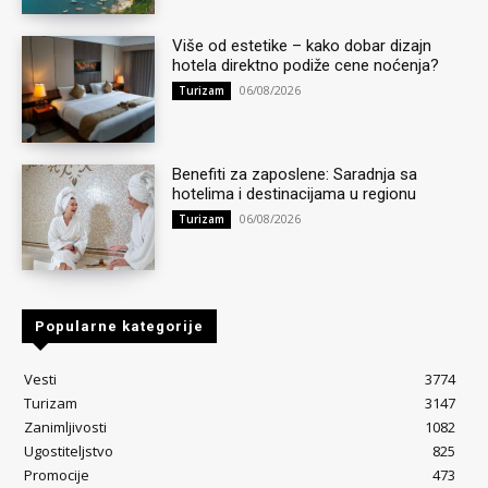
Više od estetike – kako dobar dizajn
hotela direktno podiže cene noćenja?
06/08/2026
Turizam
Benefiti za zaposlene: Saradnja sa
hotelima i destinacijama u regionu
06/08/2026
Turizam
Popularne kategorije
Vesti
3774
Turizam
3147
Zanimljivosti
1082
Ugostiteljstvo
825
Promocije
473