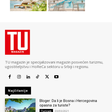
TU magazin je specijalizovani magazin posvećen turizmu,
ugostiteljstvu i HoReCa sektoru u Srbiji i regionu.
Najčitanije
Bloger: Da li je Bosna i Hercegovina
opasna za turiste?
03/03/2021
Turizam