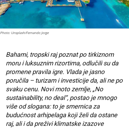
Photo: Unsplash/Fernando Jorge
Bahami, tropski raj poznat po tirkiznom
moru i luksuznim rizortima, odlučili su da
promene pravila igre. Vlada je jasno
poručila – turizam i investicije da, ali ne po
svaku cenu. Novi moto zemlje, „No
sustainability, no deal“, postao je mnogo
više od slogana: to je smernica za
budućnost arhipelaga koji želi da ostane
raj, ali i da preživi klimatske izazove