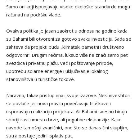
Samo oni koji ispunjavaju visoke ekološke standarde mogu
računati na podršku vlade.
Ovakva politika je jasan zaokret u odnosu na godine kada
su Bahami bili otvoreni za gotovo svaku investiciju. Sada se
zahteva da projekti budu „klimatski pametni i društveno
odgovorni“. Drugim rečima, luksuz više ne znači samo pet
zvezdica i privatnu plažu, već i poštovanje prirode,
upotrebu solarne energije i uključivanje lokalnog
stanovništva u turističke tokove.
Naravno, takav pristup ima i svoje izazove. Neki investitori
se povlače jer nova pravila povećavaju troškove i
usporavaju realizaciju projekata. Ali Bahami svesno biraju
sporiji rast umesto brze, ali pogubne ekspanzije. Kako
navode tamošnji zvaničnici, ono što se danas čini skupljim,
sutra postaje jedini isplativ put.