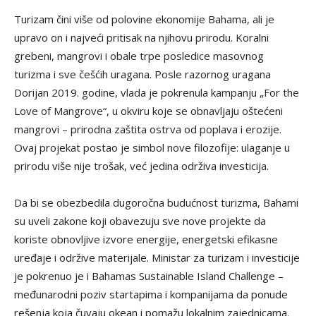
Turizam čini više od polovine ekonomije Bahama, ali je
upravo on i najveći pritisak na njihovu prirodu. Koralni
grebeni, mangrovi i obale trpe posledice masovnog
turizma i sve češćih uragana. Posle razornog uragana
Dorijan 2019. godine, vlada je pokrenula kampanju „For the
Love of Mangrove“, u okviru koje se obnavljaju oštećeni
mangrovi – prirodna zaštita ostrva od poplava i erozije.
Ovaj projekat postao je simbol nove filozofije: ulaganje u
prirodu više nije trošak, već jedina održiva investicija.
Da bi se obezbedila dugoročna budućnost turizma, Bahami
su uveli zakone koji obavezuju sve nove projekte da
koriste obnovljive izvore energije, energetski efikasne
uređaje i održive materijale. Ministar za turizam i investicije
je pokrenuo je i Bahamas Sustainable Island Challenge –
međunarodni poziv startapima i kompanijama da ponude
rešenja koja čuvaju okean i pomažu lokalnim zajednicama.