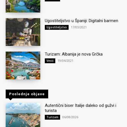
Ugostiteljstvo u Španiji: Digitalni barmen
17/03/2021
Ugostiteljstvo
Turizam: Albanija je nova Grčka
19/04/2021
Vesti
Poslednje objave
Autentični biser Italije daleko od gužvi i
turista
06/08/2026
Turizam