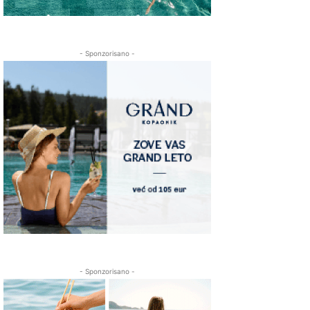
- Sponzorisano -
- Sponzorisano -