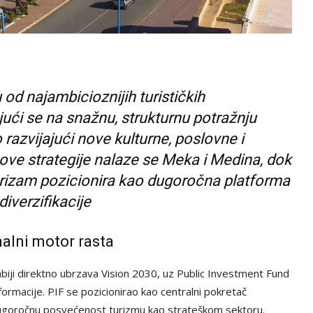
 od najambicioznijih turističkih
jući se na snažnu, strukturnu potražnju
 razvijajući nove kulturne, poslovne i
 ove strategije nalaze se Meka i Medina, dok
turizam pozicionira kao dugoročna platforma
iverzifikacije
nalni motor rasta
abiji direktno ubrzava Vision 2030, uz Public Investment Fund
ormacije. PIF se pozicionirao kao centralni pokretač
ći dugoročnu posvećenost turizmu kao strateškom sektoru.