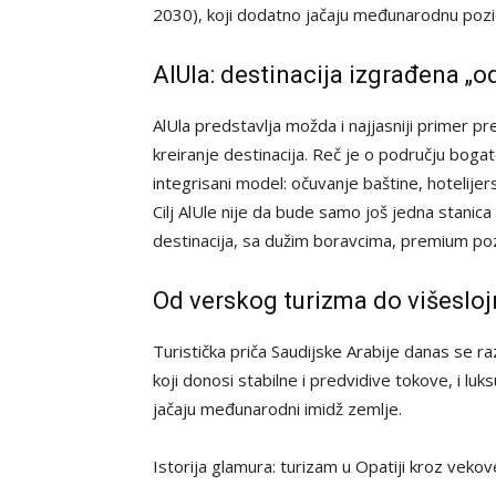
2030), koji dodatno jačaju međunarodnu pozic
AlUla: destinacija izgrađena „o
AlUla predstavlja možda i najjasniji primer p
kreiranje destinacija. Reč je o području bogat
integrisani model: očuvanje baštine, hotelijer
Cilj AlUle nije da bude samo još jedna stanica 
destinacija, sa dužim boravcima, premium pozi
Od verskog turizma do višesloj
Turistička priča Saudijske Arabije danas se r
koji donosi stabilne i predvidive tokove, i luk
jačaju međunarodni imidž zemlje.
Istorija glamura: turizam u Opatiji kroz veko