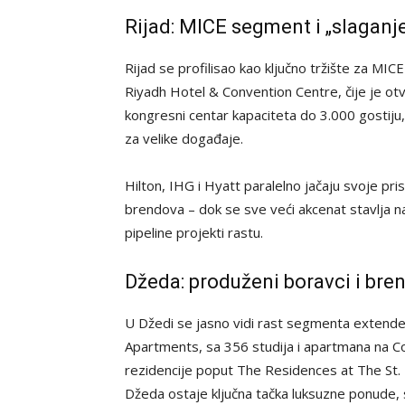
Rijad: MICE segment i „slaganj
Rijad se profilisao kao ključno tržište za MICE
Riyadh Hotel & Convention Centre, čije je ot
kongresni centar kapaciteta do 3.000 gostiju,
za velike događaje.
Hilton, IHG i Hyatt paralelno jačaju svoje pr
brendova – dok se sve veći akcenat stavlja n
pipeline projekti rastu.
Džeda: produženi boravci i bre
U Džedi se jasno vidi rast segmenta extended
Apartments, sa 356 studija i apartmana na Co
rezidencije poput The Residences at The St. 
Džeda ostaje ključna tačka luksuzne ponude, 