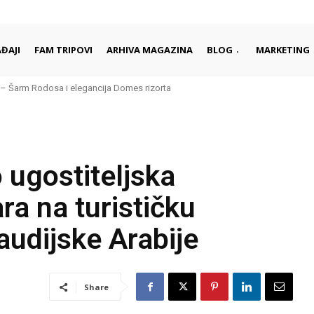
ĐAJI
FAM TRIPOVI
ARHIVA MAGAZINA
BLOG
MARKETING
Šarm Rodosa i elegancija Domes rizorta
 daleko od gužvi i turista
 ugostiteljska
ra na turističku
audijske Arabije
Share