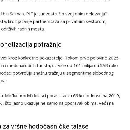
bin Salman, PIF je „udvostručio svoj obim delovanja“ i
sta, kroz jačanje partnerstava sa privatnim sektorom,
održivih radnih mesta.
onetizacija potražnje
o vidi kroz konkretne pokazatelje. Tokom prve polovine 2025.
ih i međunarodnih turista, uz više od 161 milijardu SAR (oko
vi podaci potvrđuju snažnu tražnju u segmentima slobodnog
zma.
ku. Međunarodni dolasci porasli su za 69% u odnosu na 2019,
%, što jasno ukazuje ne samo na oporavak obima, već i na
a za vršne hodočasničke talase