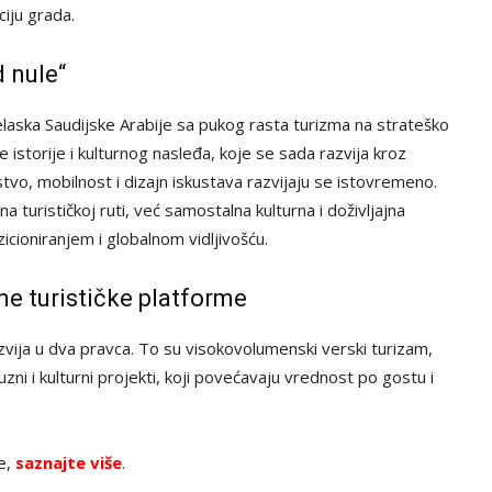
iju grada.
d nule“
relaska Saudijske Arabije sa pukog rasta turizma na strateško
e istorije i kulturnog nasleđa, koje se sada razvija kroz
stvo, mobilnost i dizajn iskustava razvijaju se istovremeno.
na turističkoj ruti, već samostalna kulturna i doživljajna
cioniranjem i globalnom vidljivošću.
ne turističke platforme
azvija u dva pravca. To su visokovolumenski verski turizam,
suzni i kulturni projekti, koji povećavaju vrednost po gostu i
ve,
saznajte više
.