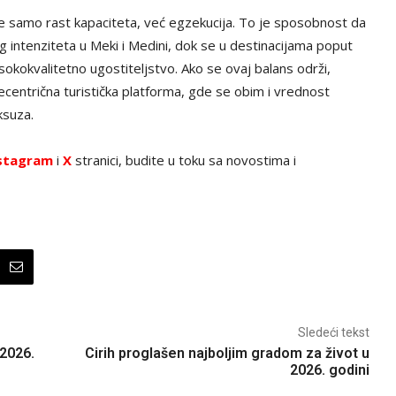
nije samo rast kapaciteta, već egzekucija. To je sposobnost da
intenziteta u Meki i Medini, dok se u destinacijama poput
isokokvalitetno ugostiteljstvo. Ako se ovaj balans održi,
šecentrična turistička platforma, gde se obim i vrednost
ksuza.
stagram
i
X
stranici, budite u toku sa novostima i
Sledeći tekst
 2026.
Cirih proglašen najboljim gradom za život u
2026. godini