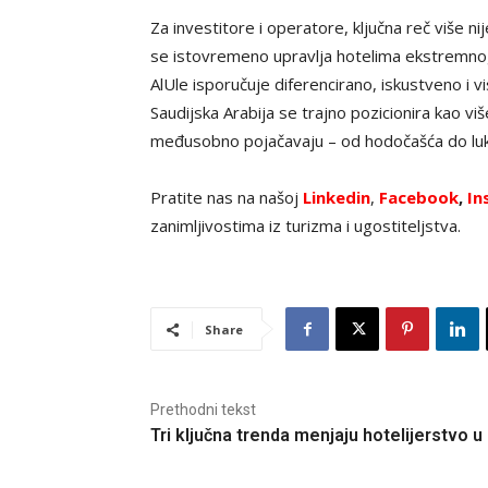
Za investitore i operatore, ključna reč više 
se istovremeno upravlja hotelima ekstremnog 
AlUle isporučuje diferencirano, iskustveno i v
Saudijska Arabija se trajno pozicionira kao vi
međusobno pojačavaju – od hodočašća do lu
Pratite nas na našoj
Linkedin
,
Facebook
,
In
zanimljivostima iz turizma i ugostiteljstva.
Share
Prethodni tekst
Tri ključna trenda menjaju hotelijerstvo u