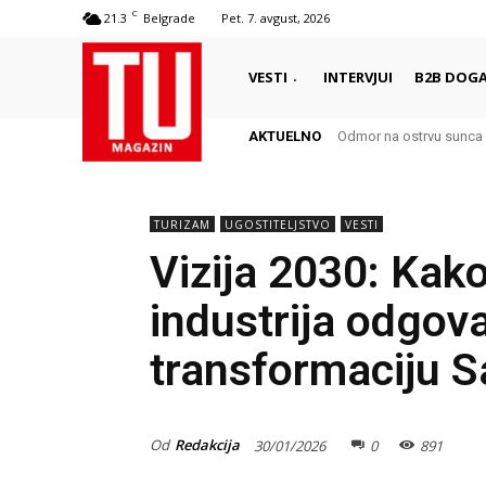
C
21.3
Belgrade
Pet. 7. avgust, 2026
VESTI
INTERVJUI
B2B DOGA
AKTUELNO
Odmor na ostrvu sunca – 
Autentični biser Italije
TURIZAM
UGOSTITELJSTVO
VESTI
Vizija 2030: Kako
industrija odgova
transformaciju S
Od
Redakcija
30/01/2026
0
891