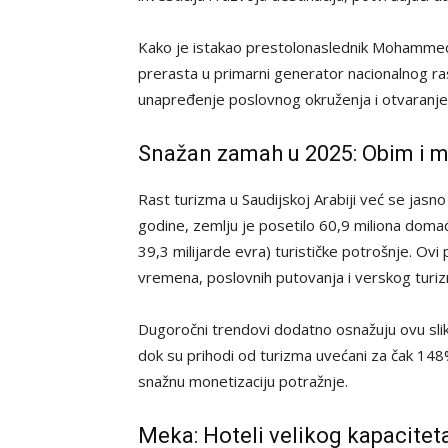
Kako je istakao prestolonaslednik Mohammed 
prerasta u primarni generator nacionalnog ra
unapređenje poslovnog okruženja i otvaranje 
Snažan zamah u 2025: Obim i m
Rast turizma u Saudijskoj Arabiji već se jasn
godine, zemlju je posetilo 60,9 miliona domać
39,3 milijarde evra) turističke potrošnje. O
vremena, poslovnih putovanja i verskog turi
Dugoročni trendovi dodatno osnažuju ovu sli
dok su prihodi od turizma uvećani za čak 148
snažnu monetizaciju potražnje.
Meka: Hoteli velikog kapacitet