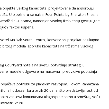
a objekte velikog kapaciteta, projektovane da apsorbuju
a. U pipeline-u se nalazi Four Points by Sheraton Shesha,
i Mesdžid al-Harama, namenjen visokoj frekvenciji gostiju gde
ljučni faktori uspeha.
votel Makkah South Central, konverzioni projekat sa ukupno
kao brzog modela isporuke kapaciteta na tržištima visokog
eg Courtyard hotela na svetu, potvrđuje strategiju
vane modele odgovore na masovnu i predvidivu potražnju.
no pojačava potrebu za planskim razvojem. Tokom Ramazana
iliona hodočasnika u prvih 20 dana, što predstavlja rast od
im zahteva kontinuirana ulaganja ne samo u smeštaj, već i
infrastrukturu.