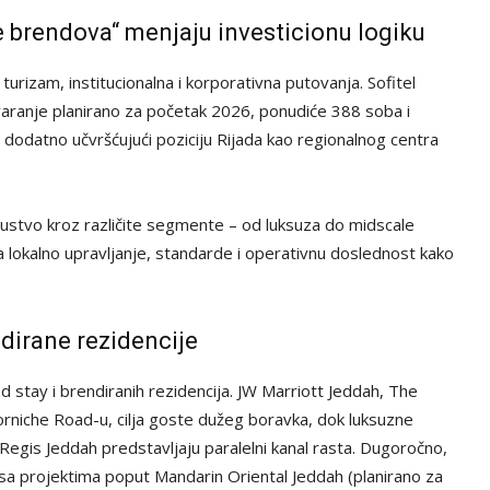
e brendova“ menjaju investicionu logiku
 turizam, institucionalna i korporativna putovanja. Sofitel
varanje planirano za početak 2026, ponudiće 388 soba i
 dodatno učvršćujući poziciju Rijada kao regionalnog centra
isustvo kroz različite segmente – od luksuza do midscale
a lokalno upravljanje, standarde i operativnu doslednost kako
ndirane rezidencije
 stay i brendiranih rezidencija. JW Marriott Jeddah, The
rniche Road-u, cilja goste dužeg boravka, dok luksuzne
Regis Jeddah predstavljaju paralelni kanal rasta. Dugoročno,
sa projektima poput Mandarin Oriental Jeddah (planirano za