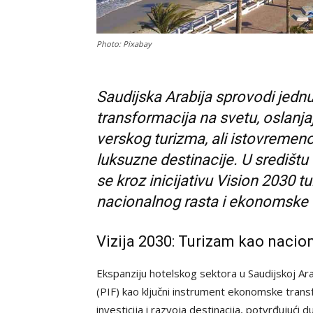
Photo: Pixabay
Saudijska Arabija sprovodi jednu
transformacija na svetu, oslanja
verskog turizma, ali istovremeno
luksuzne destinacije. U središtu
se kroz inicijativu Vision 2030 
nacionalnog rasta i ekonomske d
Vizija 2030: Turizam kao nacio
Ekspanziju hotelskog sektora u Saudijskoj Ar
(PIF) kao ključni instrument ekonomske transf
investicija i razvoja destinacija, potvrđuju