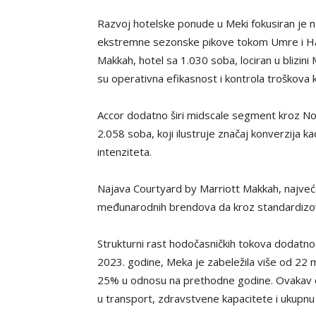
Razvoj hotelske ponude u Meki fokusiran je n
ekstremne sezonske pikove tokom Umre i Hadž
Makkah, hotel sa 1.030 soba, lociran u blizin
su operativna efikasnost i kontrola troškova k
Accor dodatno širi midscale segment kroz No
2.058 soba, koji ilustruje značaj konverzija 
intenziteta.
Najava Courtyard by Marriott Makkah, najveć
međunarodnih brendova da kroz standardizo
Strukturni rast hodočasničkih tokova dodat
2023. godine, Meka je zabeležila više od 22 m
25% u odnosu na prethodne godine. Ovakav ob
u transport, zdravstvene kapacitete i ukupnu 