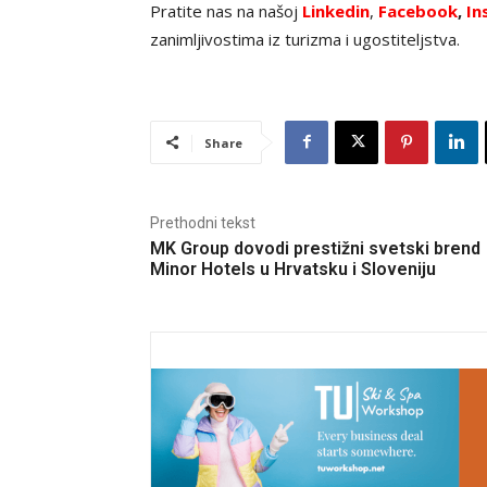
Pratite nas na našoj
Linkedin
,
Facebook
,
In
zanimljivostima iz turizma i ugostiteljstva.
Share
Prethodni tekst
MK Group dovodi prestižni svetski brend
Minor Hotels u Hrvatsku i Sloveniju