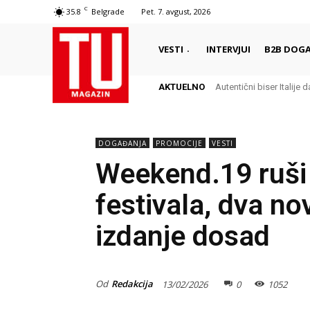
C
35.8
Belgrade
Pet. 7. avgust, 2026
VESTI
INTERVJUI
B2B DOGA
AKTUELNO
Autentični biser Italije d
DOGAĐANJA
PROMOCIJE
VESTI
Weekend.19 ruši 
festivala, dva no
izdanje dosad
Od
Redakcija
13/02/2026
0
1052