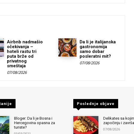
Airbnb nadmašio
Da li je italijanska
očekivanja –
gastronomija
hoteli rastu tri
samo dobar
puta brže od
posleratni mit?
privatnog
07/08/2026
smeštaja
07/08/2026
tanije
Poslednje objave
Bloger: Da li je Bosna i
Delikates sa kojim
Hercegovina opasna za
započinju i završ
turiste?
07/08/2026
03/03/2021