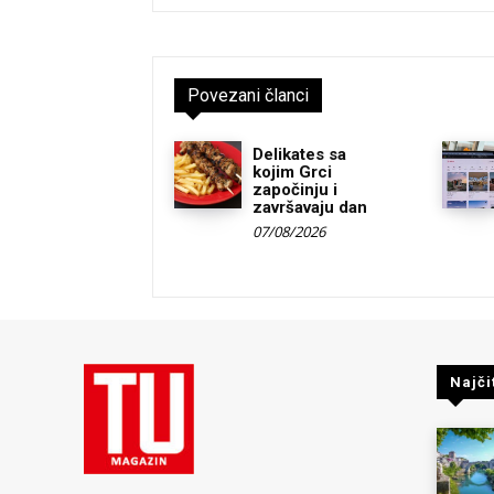
Povezani članci
Delikates sa
kojim Grci
započinju i
završavaju dan
07/08/2026
Najči