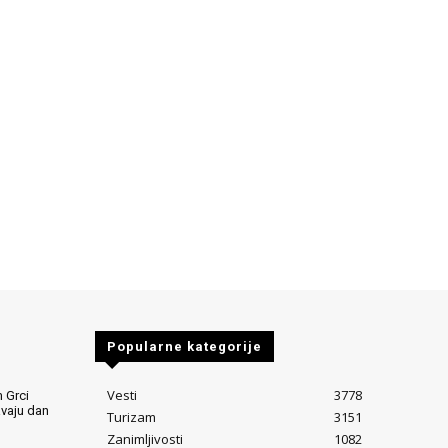
Popularne kategorije
Vesti
3778
 Grci
avaju dan
Turizam
3151
Zanimljivosti
1082