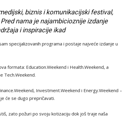
dijski, biznis i komunikacijski festival,
! Pred nama je najambicioznije izdanje
ržaja i inspiracije ikad
sam specijalizovanih programa i postaje najveće izdanje u
va formata: Education.Weekend i Health.Weekend, a
je Tech.Weekend.
, Finance.Weekend, Investment.Weekend i Energy.Weekend –
e će se dugo prepričavati.
, zato požuri po svoju kotizaciju dok još traje naša