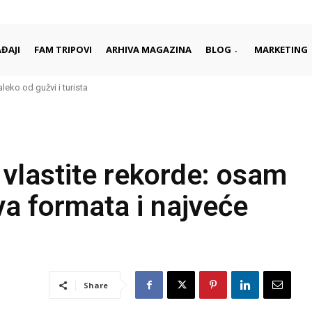
ĐAJI
FAM TRIPOVI
ARHIVA MAGAZINA
BLOG
MARKETING
aleko od gužvi i turista
vlastite rekorde: osam
va formata i najveće
Share