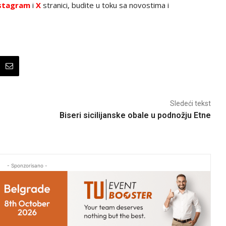
stagram
i
X
stranici, budite u toku sa novostima i
Sledeći tekst
Biseri sicilijanske obale u podnožju Etne
- Sponzorisano -