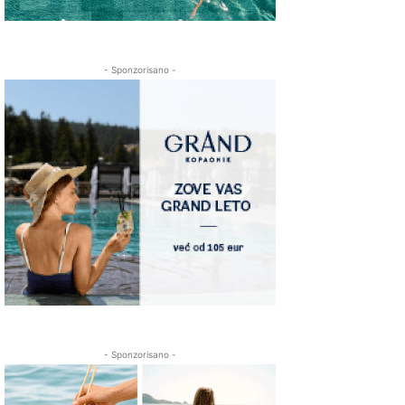
- Sponzorisano -
- Sponzorisano -