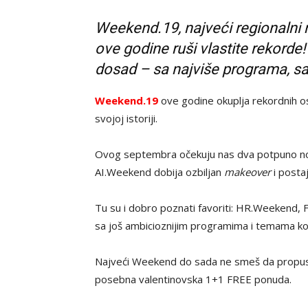
Weekend.19, najveći regionalni me
ove godine ruši vlastite rekorde
dosad – sa najviše programa, sad
Weekend.19
ove godine okuplja rekordnih o
svojoj istoriji.
Ovog septembra očekuju nas dva potpuno no
AI.Weekend dobija ozbiljan
makeover
i posta
Tu su i dobro poznati favoriti: HR.Weekend
sa još ambicioznijim programima i temama koj
Najveći Weekend do sada ne smeš da propustiš
posebna valentinovska 1+1 FREE ponuda.