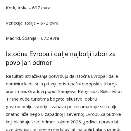
Kork, Irska – 697 evra
Venecija, Italija – 672 evra
Madrid, Španija – 672 evra
Istočna Evropa i dalje najbolji izbor za
povoljan odmor
Rezultati istraživanja potvrđuju da istočna Evropa i dalje
dominira kada su u pitanju pristupačni evropski siti brejk
aranžmani. Gradovi poput Sarajeva, Beograda, Bukurešta i
Tirane nude turistima bogato iskustvo, dobru
gastronomiju, istoriju i zabavu po cenama koje su i dalje
znatno niže nego u zapadnoj i severnoj Evropi. Za putnike
koji planiraju kraći odmor tokom 2026. godine, upravo bi
ove destinacije mogle predstavljati najbolji balans između