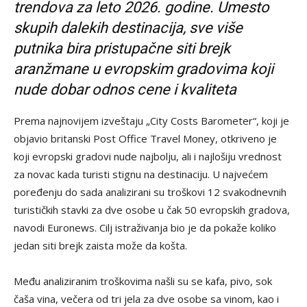
trendova za leto 2026. godine. Umesto
skupih dalekih destinacija, sve više
putnika bira pristupačne siti brejk
aranžmane u evropskim gradovima koji
nude dobar odnos cene i kvaliteta
Prema najnovijem izveštaju „City Costs Barometer“, koji je
objavio britanski Post Office Travel Money, otkriveno je
koji evropski gradovi nude najbolju, ali i najlošiju vrednost
za novac kada turisti stignu na destinaciju. U najvećem
poređenju do sada analizirani su troškovi 12 svakodnevnih
turističkih stavki za dve osobe u čak 50 evropskih gradova,
navodi Euronews. Cilj istraživanja bio je da pokaže koliko
jedan siti brejk zaista može da košta.
Među analiziranim troškovima našli su se kafa, pivo, sok
čaša vina, večera od tri jela za dve osobe sa vinom, kao i