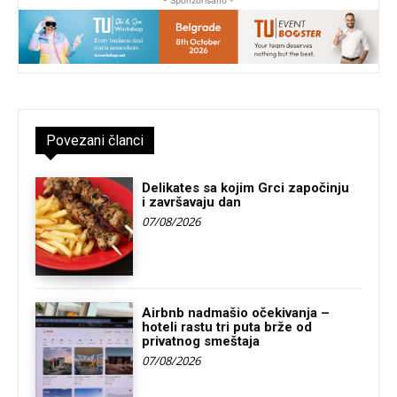
- Sponzorisano -
Povezani članci
Delikates sa kojim Grci započinju
i završavaju dan
07/08/2026
Airbnb nadmašio očekivanja –
hoteli rastu tri puta brže od
privatnog smeštaja
07/08/2026