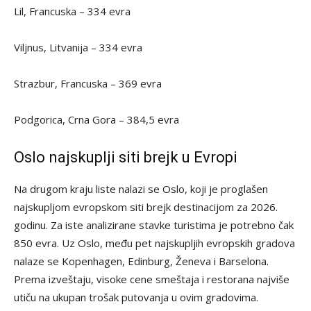
Lil, Francuska – 334 evra
Viljnus, Litvanija – 334 evra
Strazbur, Francuska – 369 evra
Podgorica, Crna Gora – 384,5 evra
Oslo najskuplji siti brejk u Evropi
Na drugom kraju liste nalazi se Oslo, koji je proglašen
najskupljom evropskom siti brejk destinacijom za 2026.
godinu. Za iste analizirane stavke turistima je potrebno čak
850 evra. Uz Oslo, među pet najskupljih evropskih gradova
nalaze se Kopenhagen, Edinburg, Ženeva i Barselona.
Prema izveštaju, visoke cene smeštaja i restorana najviše
utiču na ukupan trošak putovanja u ovim gradovima.