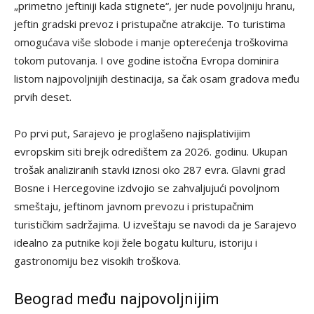
„primetno jeftiniji kada stignete“, jer nude povoljniju hranu,
jeftin gradski prevoz i pristupačne atrakcije. To turistima
omogućava više slobode i manje opterećenja troškovima
tokom putovanja. I ove godine istočna Evropa dominira
listom najpovoljnijih destinacija, sa čak osam gradova među
prvih deset.
Po prvi put, Sarajevo je proglašeno najisplativijim
evropskim siti brejk odredištem za 2026. godinu. Ukupan
trošak analiziranih stavki iznosi oko 287 evra. Glavni grad
Bosne i Hercegovine izdvojio se zahvaljujući povoljnom
smeštaju, jeftinom javnom prevozu i pristupačnim
turističkim sadržajima. U izveštaju se navodi da je Sarajevo
idealno za putnike koji žele bogatu kulturu, istoriju i
gastronomiju bez visokih troškova.
Beograd među najpovoljnijim