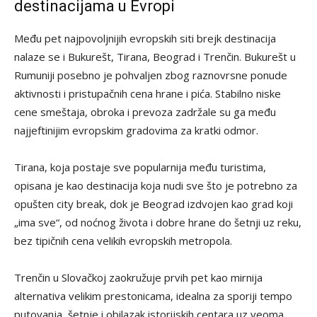
destinacijama u Evropi
Među pet najpovoljnijih evropskih siti brejk destinacija
nalaze se i Bukurešt, Tirana, Beograd i Trenčin. Bukurešt u
Rumuniji posebno je pohvaljen zbog raznovrsne ponude
aktivnosti i pristupačnih cena hrane i pića. Stabilno niske
cene smeštaja, obroka i prevoza zadržale su ga među
najjeftinijim evropskim gradovima za kratki odmor.
Tirana, koja postaje sve popularnija među turistima,
opisana je kao destinacija koja nudi sve što je potrebno za
opušten city break, dok je Beograd izdvojen kao grad koji
„ima sve“, od noćnog života i dobre hrane do šetnji uz reku,
bez tipičnih cena velikih evropskih metropola.
Trenčin u Slovačkoj zaokružuje prvih pet kao mirnija
alternativa velikim prestonicama, idealna za sporiji tempo
putovanja, šetnje i obilazak istorijskih centara uz veoma