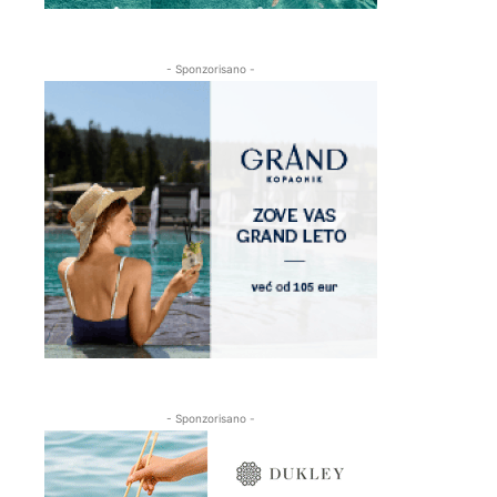
- Sponzorisano -
- Sponzorisano -