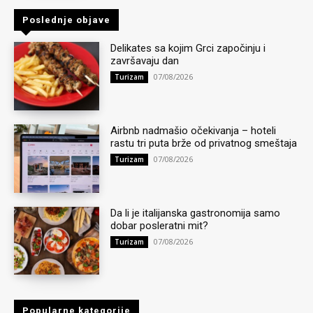
Poslednje objave
Delikates sa kojim Grci započinju i
završavaju dan
07/08/2026
Turizam
Airbnb nadmašio očekivanja – hoteli
rastu tri puta brže od privatnog smeštaja
07/08/2026
Turizam
Da li je italijanska gastronomija samo
dobar posleratni mit?
07/08/2026
Turizam
Popularne kategorije