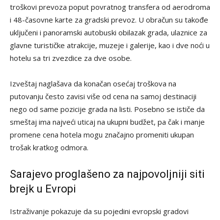
troškovi prevoza poput povratnog transfera od aerodroma
i 48-časovne karte za gradski prevoz. U obračun su takođe
uključeni i panoramski autobuski obilazak grada, ulaznice za
glavne turističke atrakcije, muzeje i galerije, kao i dve noći u
hotelu sa tri zvezdice za dve osobe.
Izveštaj naglašava da konačan osećaj troškova na
putovanju često zavisi više od cena na samoj destinaciji
nego od same pozicije grada na listi. Posebno se ističe da
smeštaj ima najveći uticaj na ukupni budžet, pa čak i manje
promene cena hotela mogu značajno promeniti ukupan
trošak kratkog odmora.
Sarajevo proglašeno za najpovoljniji siti
brejk u Evropi
Istraživanje pokazuje da su pojedini evropski gradovi