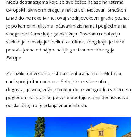
Među destinacijama koje se sve češće nalaze na listama
evropskih skrivenih dragulja nalazi se i Motovun. Smešten
iznad doline reke Mirne, ovaj srednjovekovni gradić poznat
je po kamenim ulicama, očuvanim zidinama i pogledima na
vinograde i šume koje ga okružuju. Posebnu reputaciju
stekao je zahvaljujući belim tartufima, zbog kojih je Istra
postala jedna od najpoznatijih gastronomskih regija
Evrope.
Za razliku od velikih turističkih centara na obali, Motovun
nudi sporiji ritam odmora. Šetnje kroz stare ulice,
degustacije vina, vožnje biciklom kroz vinograde i večere sa
pogledom na istarske pejzaže postaju važniji deo iskustva
od klasičnog razgledanja znamenitosti.