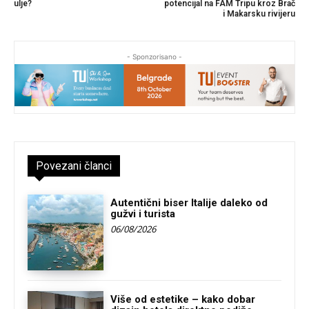
ulje?
potencijal na FAM Tripu kroz Brač
i Makarsku rivijeru
- Sponzorisano -
Povezani članci
Autentični biser Italije daleko od
gužvi i turista
06/08/2026
Više od estetike – kako dobar