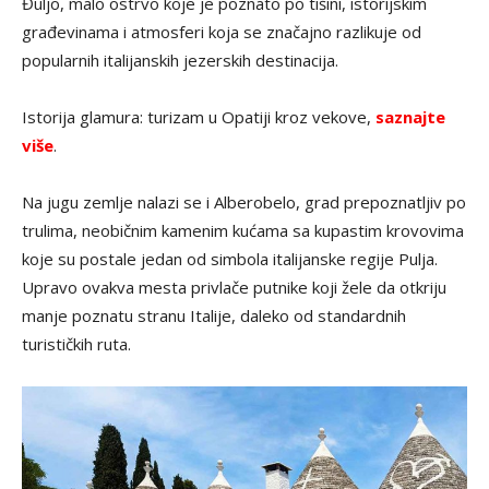
Đuljo, malo ostrvo koje je poznato po tišini, istorijskim
građevinama i atmosferi koja se značajno razlikuje od
popularnih italijanskih jezerskih destinacija.
Istorija glamura: turizam u Opatiji kroz vekove,
saznajte
više
.
Na jugu zemlje nalazi se i Alberobelo, grad prepoznatljiv po
trulima, neobičnim kamenim kućama sa kupastim krovovima
koje su postale jedan od simbola italijanske regije Pulja.
Upravo ovakva mesta privlače putnike koji žele da otkriju
manje poznatu stranu Italije, daleko od standardnih
turističkih ruta.