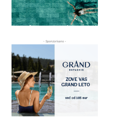
- Sponzorisano -