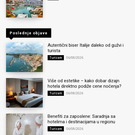
Poslednje objave
Autentični biser Italije daleko od gužvi i
turista
06/08/2026
Turizam
Više od estetike – kako dobar dizajn
hotela direktno podiže cene noćenja?
06/08/2026
Turizam
Benefiti za zaposlene: Saradnja sa
hotelima i destinacijama u regionu
06/08/2026
Turizam