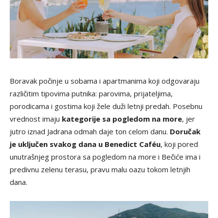
Boravak počinje u sobama i apartmanima koji odgovaraju
različitim tipovima putnika: parovima, prijateljima,
porodicama i gostima koji žele duži letnji predah. Posebnu
vrednost imaju
kategorije sa pogledom na more
, jer
jutro iznad Jadrana odmah daje ton celom danu.
Doručak
je uključen svakog dana u Benedict Caféu
, koji pored
unutrašnjeg prostora sa pogledom na more i Bečiće ima i
predivnu zelenu terasu, pravu malu oazu tokom letnjih
dana.