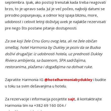
septembra. Ipak, ako postoji trenutak kada treba reagovati
brzo, to je upravo sada. Jul je već počeo, najbolji datumi se
prirodno popunjavaju, a odmor koji spaja blizinu, more,
udobnost i celovit letnji doživljaj uvek je najlakše rezervisati
pre nego što postane pitanje dostupnosti.
Za sve koji žele Crnu Goru ovog leta, ali ne žele običan
smeštaj, hotel Harmonia by Dukley je poziv da se Budva
doživi drugačije: iz udobnosti hotela, uz prednosti Dukley
Riviera ambijenta, sa bazenom, SPA sadržajima,
restoranima, plažama i događajima na dohvat ruke.
Zapratite Harmonia IG
@hotelharmoniabydukley
i budite
u toku sa svim dešavanjima u hotelu.
Za rezervacije i informacija posjetite
sajt
, ili kontaktirajte
Harmonia tim na +382 69 160 004 /