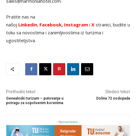
sales@harmoniahotel.com.
Pratite nas na
našoj
Linkedin
,
Facebook
,
Instagram
i
X
stranici, budite u
toku sa novostima i zanimljivostima iz turizma i
ugostiteljstva.
Prethodni tekst
Sledeći tekst
Genealoški turizam – putovanje u
Dolina 72 vodopada
potragu za sopstvenim korenima
- Sponzorisano -