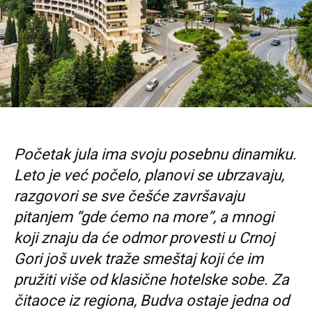
Početak jula ima svoju posebnu dinamiku.
Leto je već počelo, planovi se ubrzavaju,
razgovori se sve češće završavaju
pitanjem “gde ćemo na more”, a mnogi
koji znaju da će odmor provesti u Crnoj
Gori još uvek traže smeštaj koji će im
pružiti više od klasične hotelske sobe. Za
čitaoce iz regiona, Budva ostaje jedna od