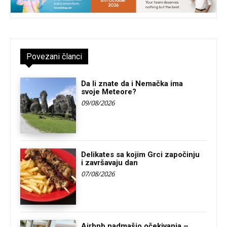
Povezani članci
Da li znate da i Nemačka ima
svoje Meteore?
09/08/2026
Delikates sa kojim Grci započinju
i završavaju dan
07/08/2026
Airbnb nadmašio očekivanja –