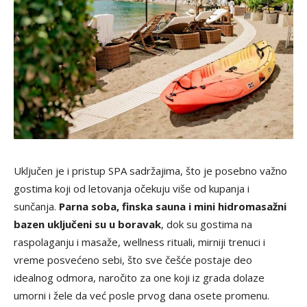
Uključen je i pristup SPA sadržajima, što je posebno važno
gostima koji od letovanja očekuju više od kupanja i
sunčanja.
Parna soba, finska sauna i mini hidromasažni
bazen uključeni su u boravak
, dok su gostima na
raspolaganju i masaže, wellness rituali, mirniji trenuci i
vreme posvećeno sebi, što sve češće postaje deo
idealnog odmora, naročito za one koji iz grada dolaze
umorni i žele da već posle prvog dana osete promenu.