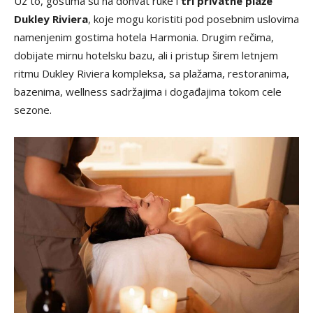
Uz to, gostima su na dohvat ruke i
tri privatne plaže
Dukley Riviera
, koje mogu koristiti pod posebnim uslovima
namenjenim gostima hotela Harmonia. Drugim rečima,
dobijate mirnu hotelsku bazu, ali i pristup širem letnjem
ritmu Dukley Riviera kompleksa, sa plažama, restoranima,
bazenima, wellness sadržajima i događajima tokom cele
sezone.