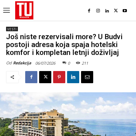
VESTI
Još niste rezervisali more? U Budvi
postoji adresa koja spaja hotelski
komfor i kompletan letnji doživljaj
Od
Redakcija
06/07/2026
0
211