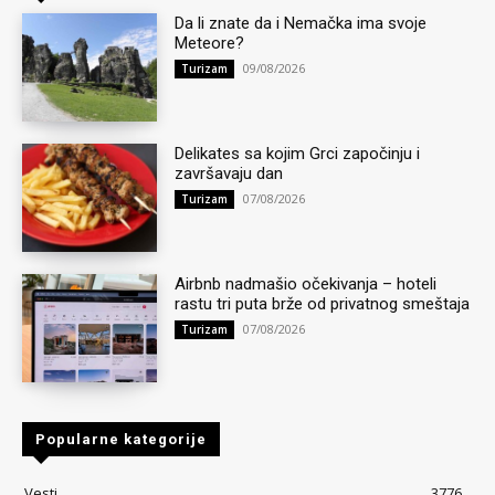
Da li znate da i Nemačka ima svoje
Meteore?
09/08/2026
Turizam
Delikates sa kojim Grci započinju i
završavaju dan
07/08/2026
Turizam
Airbnb nadmašio očekivanja – hoteli
rastu tri puta brže od privatnog smeštaja
07/08/2026
Turizam
Popularne kategorije
Vesti
3776