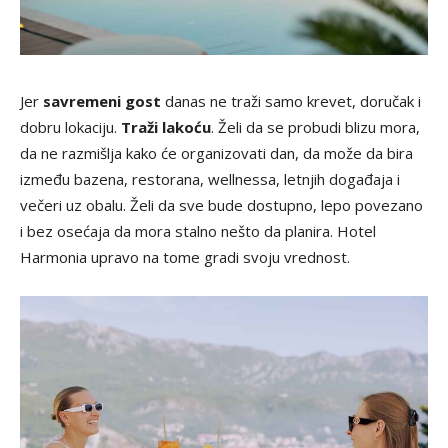
Jer
savremeni gost
danas ne traži samo krevet, doručak i
dobru lokaciju.
Traži lakoću
. Želi da se probudi blizu mora,
da ne razmišlja kako će organizovati dan, da može da bira
između bazena, restorana, wellnessa, letnjih događaja i
večeri uz obalu. Želi da sve bude dostupno, lepo povezano
i bez osećaja da mora stalno nešto da planira. Hotel
Harmonia upravo na tome gradi svoju vrednost.