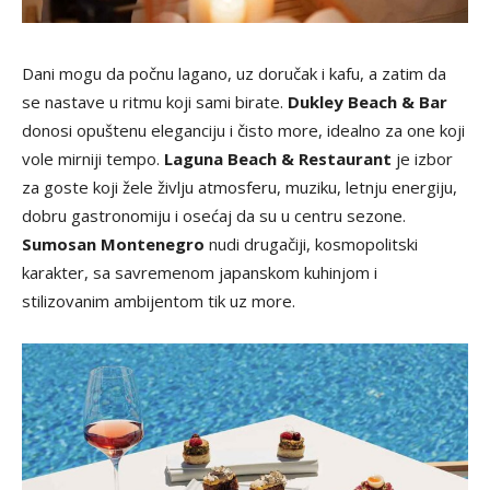
Dani mogu da počnu lagano, uz doručak i kafu, a zatim da
se nastave u ritmu koji sami birate.
Dukley Beach & Bar
donosi opuštenu eleganciju i čisto more, idealno za one koji
vole mirniji tempo.
Laguna Beach & Restaurant
je izbor
za goste koji žele življu atmosferu, muziku, letnju energiju,
dobru gastronomiju i osećaj da su u centru sezone.
Sumosan Montenegro
nudi drugačiji, kosmopolitski
karakter, sa savremenom japanskom kuhinjom i
stilizovanim ambijentom tik uz more.