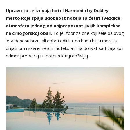
Upravo tu se izdvaja hotel Harmonia by Dukley,
mesto koje spaja udobnost hotela sa četiri zvezdice i
atmosferu jednog od najprepoznatljivijih kompleksa
na crnogorskoj obali.
To je izbor za one koji žele da ovog
leta donesu brzu, ali dobru odluku: da budu blizu mora, u
prijatnom i savremenom hotelu, ali i na dohvat sadržaja koji
odmor pretvaraju u potpun letnji doživljaj.