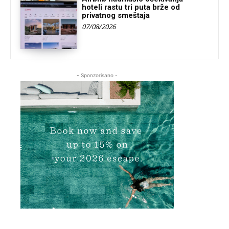
hoteli rastu tri puta brže od
privatnog smeštaja
07/08/2026
- Sponzorisano -