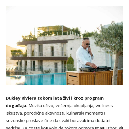
Dukley Riviera tokom leta živi i kroz program
događaja.
Muzika uživo, večernja okupljanja, wellness
iskustva, porodične aktivnosti, kulinarski momenti i
sezonske proslave čine da svaki boravak ima dodatni
sadržaj. Za goste koji vole da tokom odmora imaju izbor, ali