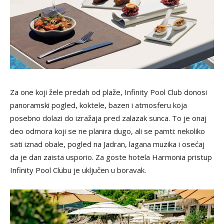
Za one koji žele predah od plaže, Infinity Pool Club donosi
panoramski pogled, koktele, bazen i atmosferu koja
posebno dolazi do izražaja pred zalazak sunca. To je onaj
deo odmora koji se ne planira dugo, ali se pamti: nekoliko
sati iznad obale, pogled na Jadran, lagana muzika i osećaj
da je dan zaista usporio. Za goste hotela Harmonia pristup
Infinity Pool Clubu je uključen u boravak.